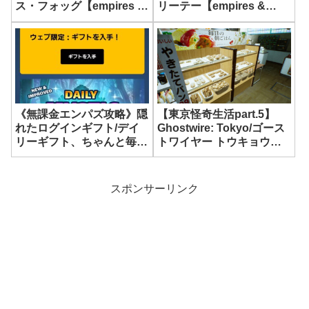
ス・フォッグ【empires &
リーテー【empires &
puzzles】
puzzles】
《無課金エンパズ攻略》隠
【東京怪奇生活part.5】
れたログインギフト/デイ
Ghostwire: Tokyo/ゴース
リーギフト、ちゃんと毎日
トワイヤー トウキョウ
貰ってますか！？
【東京コンビニめぐり/デ
【empires & puzzles】
イリーニンジャ】
スポンサーリンク