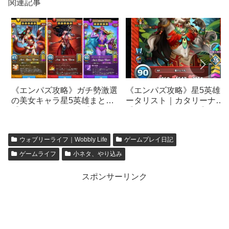
関連記事
《エンパズ攻略》星5英雄デ
《エンパズ攻略》ガチ勢激選
ータリスト｜カタリーナ
の美女キャラ星5英雄まとめ
【empires & puzzles】
【empires & puzzles】
ウォブリーライフ｜Wobbly Life
ゲームプレイ日記
ゲームライフ
小ネタ、やり込み
スポンサーリンク