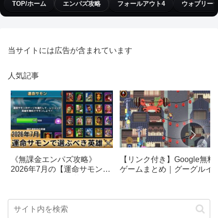
TOP/ホーム
エンパズ攻略
フォールアウト4
ウォブリー
当サイトには広告が含まれています
人気記事
【リンク付き】Google無料
《無課金エンパズ攻略》
ゲームまとめ｜グーグルイ
2026年7月の【運命サモン】
スターエッグ｜ブロック崩
で選ぶべきはこの英雄！！
し、パックマン、オリンピ
【empires & puzzles】
クetc…