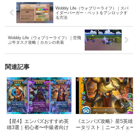
Wobbly Life（ウォブリーライフ）｜スパ
イダーバーガー・ペットをアンロックす
る方法
Wobbly Life（ウォブリーライフ）｜空飛
ぶ牛タスク攻略｜カカシの衣装
関連記事
《エンパズ攻略》星5英雄デ
【星4】エンパズおすすめ英
ータリスト｜ニースイェー
雄3選｜初心者〜中級者向け
ト【empires & puzzles】