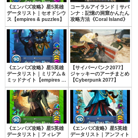
《エンパズ攻略》星5英雄
コーラルアイランド｜サバ
データリスト｜セオドシウ
ンナ：記憶の洞窟かんたん
ス【empires & puzzles】
攻略方法《Coral Island》
《エンパズ攻略》星5英雄
【サイバーパンク2077】
データリスト｜ミリアム＆
ジャッキーのアーチまとめ
ミッドナイト【empires &
【Cyberpunk 2077】
puzzles】
《エンパズ攻略》星5英雄
《エンパズ攻略》星5英雄
データリスト｜フィレア
データリスト｜アンフィト