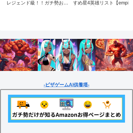
すめ星4英雄リスト【empire
レジェンド級！！ガチ勢おす
& puzzles】
すめの英雄レベルアップ法
【empires & puzzles】
-ピザゲームAI供養塔-