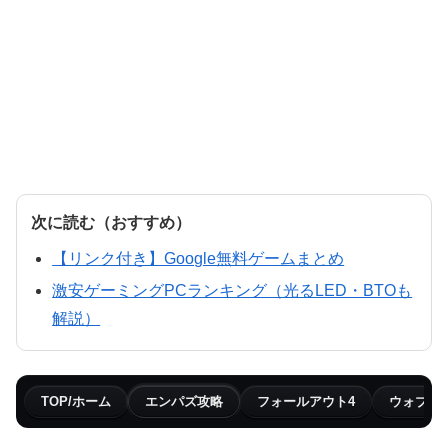
次に読む（おすすめ）
【リンク付き】Google無料ゲームまとめ
激安ゲーミングPCランキング（光るLED・BTOも
解説）
TOP/ホーム
エンパズ攻略
フォールアウト4
ウォブリ