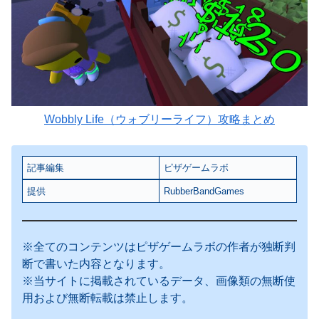
Wobbly Life（ウォブリーライフ）攻略まとめ
記事編集
ピザゲームラボ
提供
RubberBandGames
※全てのコンテンツはピザゲームラボの作者が独断判
断で書いた内容となります。
※当サイトに掲載されているデータ、画像類の無断使
用および無断転載は禁止します。