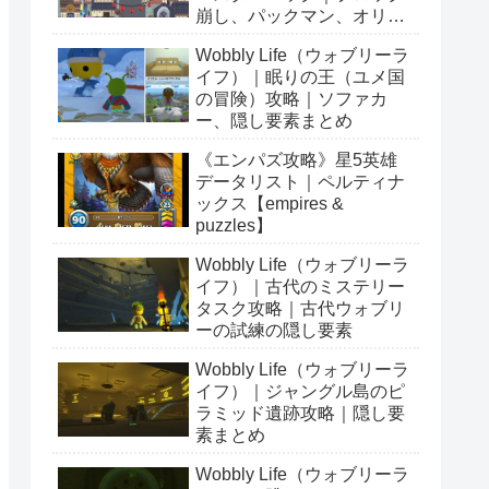
崩し、パックマン、オリン
ピックetc…
Wobbly Life（ウォブリーラ
イフ）｜眠りの王（ユメ国
の冒険）攻略｜ソファカ
ー、隠し要素まとめ
《エンパズ攻略》星5英雄
データリスト｜ペルティナ
ックス【empires &
puzzles】
Wobbly Life（ウォブリーラ
イフ）｜古代のミステリー
タスク攻略｜古代ウォブリ
ーの試練の隠し要素
Wobbly Life（ウォブリーラ
イフ）｜ジャングル島のピ
ラミッド遺跡攻略｜隠し要
素まとめ
Wobbly Life（ウォブリーラ