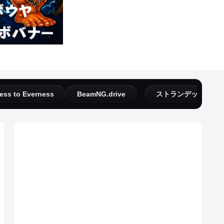
ess to Everness
BeamNG.drive
ストランデッドディ