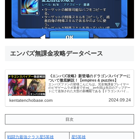
エンパズ無課金攻略データベース
《エンパズ攻略》新登場のドラゴンスパイアーに
ついて徹底解説！【empires & puzzles】
エンパズファンの皆様こんにちは。完全無課金プレイヤー
のピザゲームラボ筆者ですm(__)m今回は先日のアップデー
トにて追加された大型の新機能である【ドラゴンスパイア
ー】についてどこよりも詳しく徹底解説させて頂ければと
思います！約4年間エンパズ...
2024.09.24
kentatenchobase.com
目次
戦闘力最強クラス星5英雄
星5英雄