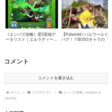
《エンパズ攻略》星5英雄デ
【Palworld / パルワールド
ータリスト｜エルラディール
バグ！？BOSSキャラの『
【empires & puzzles】
ーイ＆エレパンダ』捕獲方
コメント
コメントを書き込む
ホーム
スマホアプリ
エンパズ攻略｜empires &
puzzles