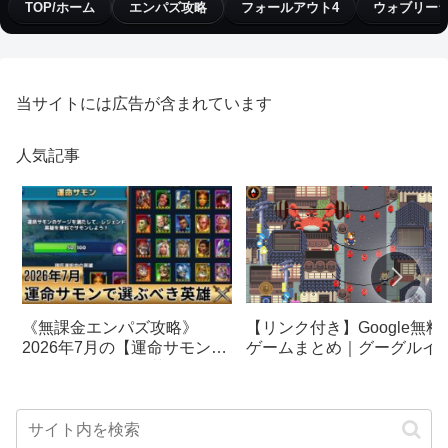
TOP/ホーム
エンパズ攻略
フォールアウト4
ウォブリー
当サイトには広告が含まれています
人気記事
【リンク付き】Google無料
《無課金エンパズ攻略》
ゲームまとめ｜グーグルイ
2026年7月の【運命サモン】
スターエッグ｜ブロック崩
で選ぶべきはこの英雄！！
し、パックマン、オリンピ
【empires & puzzles】
クetc…