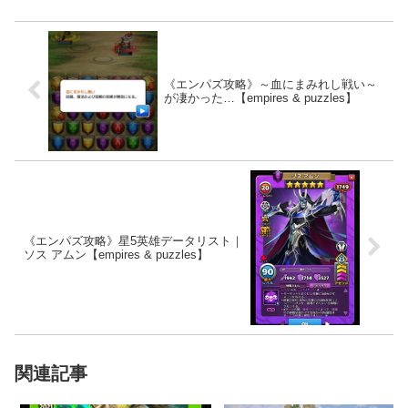
《エンパズ攻略》～血にまみれし戦い～
が凄かった…【empires & puzzles】
《エンパズ攻略》星5英雄データリスト｜
ソス アムン【empires & puzzles】
関連記事