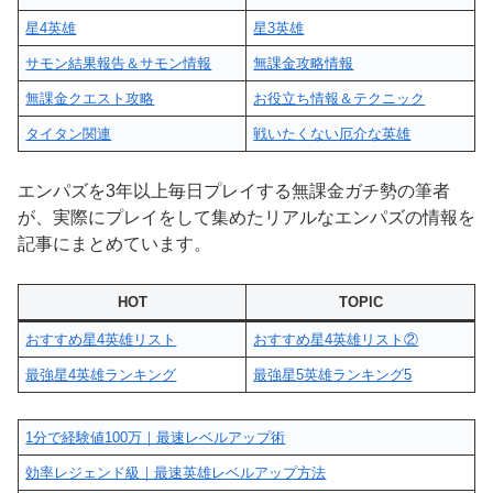
星4英雄
星3英雄
サモン結果報告＆サモン情報
無課金攻略情報
無課金クエスト攻略
お役立ち情報＆テクニック
タイタン関連
戦いたくない厄介な英雄
エンパズを3年以上毎日プレイする無課金ガチ勢の筆者
が、実際にプレイをして集めたリアルなエンパズの情報を
記事にまとめています。
HOT
TOPIC
おすすめ星4英雄リスト
おすすめ星4英雄リスト②
最強星4英雄ランキング
最強星5英雄ランキング5
1分で経験値100万｜最速レベルアップ術
効率レジェンド級｜最速英雄レベルアップ方法