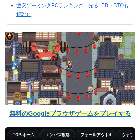
激安ゲーミングPCランキング（光るLED・BTOも
解説）
無料のGoogleブラウザゲームをプレイする
TOP/ホーム
エンパズ攻略
フォールアウト4
ウォブリ