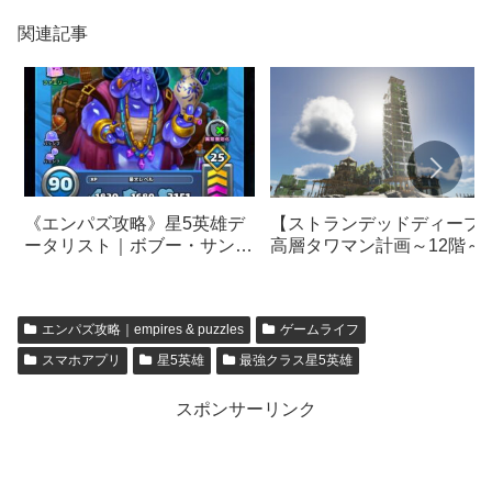
関連記事
《エンパズ攻略》星5英雄デ
【ストランデッドディープ
ータリスト｜ボブー・サング
高層タワマン計画～12階～
【empires & puzzles】
【Stranded Deep】
エンパズ攻略｜empires & puzzles
ゲームライフ
スマホアプリ
星5英雄
最強クラス星5英雄
スポンサーリンク