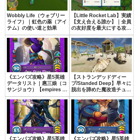
Wobbly Life（ウォブリー
【Little Rocket Lab】実績
ライフ）｜虹色の薬（アイ
【支え合える誰か】｜全員
テム）の使い道と効果
の友好度を最大にする攻略
方法
《エンパズ攻略》星5英雄
【ストランデッドディー
データリスト｜扈三娘（コ
プ/Standed Deep】早々に
サンジョウ）【empires &
脱出を諦めた魔改造チュー
puzzles】
トリアル島【32日目】
《エンパズ攻略》星5英雄
《エンパズ攻略》星5英雄