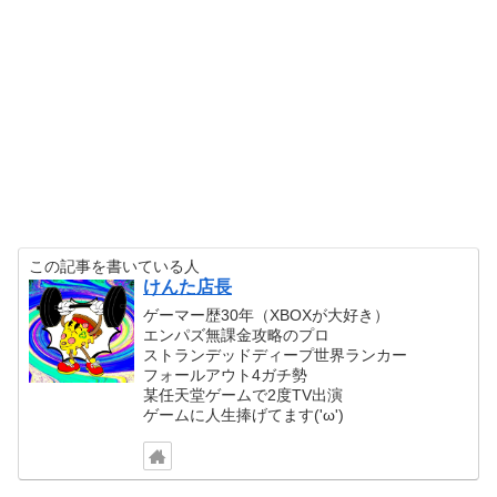
この記事を書いている人
けんた店長
ゲーマー歴30年（XBOXが大好き）
エンパズ無課金攻略のプロ
ストランデッドディープ世界ランカー
フォールアウト4ガチ勢
某任天堂ゲームで2度TV出演
ゲームに人生捧げてます('ω')