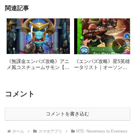
関連記事
《エンパズ攻略》星5英雄デ
《無課金エンパズ攻略》アニ
ータリスト｜オーソン
メ風コスチュームサモン【6
【empires & puzzles】
回連続】まわしてみました！
【empires & puzzles】
コメント
コメントを書き込む
ホーム
スマホアプリ
NTE: Neverness to Everness