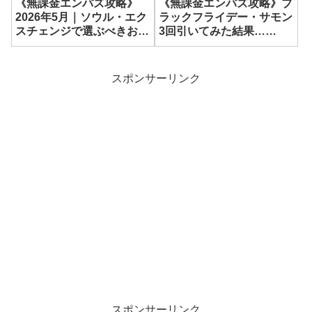
《無課金エンパズ攻略》ブ
《無課金エンパズ攻略》
ラックフライデー・サモン
2026年5月｜ソウル・エク
3回引いてみた結果…
スチェンジで選ぶべきおす
【empires & puzzles】
すめ星5英雄【empires &
puzzles】
スポンサーリンク
スポンサーリンク