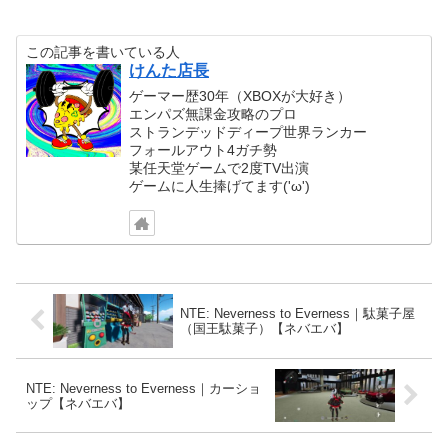
この記事を書いている人
けんた店長
ゲーマー歴30年（XBOXが大好き）
エンパズ無課金攻略のプロ
ストランデッドディープ世界ランカー
フォールアウト4ガチ勢
某任天堂ゲームで2度TV出演
ゲームに人生捧げてます('ω')
NTE: Neverness to Everness｜駄菓子屋
（国王駄菓子）【ネバエバ】
NTE: Neverness to Everness｜カーショ
ップ【ネバエバ】