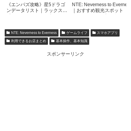
《エンパズ攻略》星5ドラゴ
NTE: Neverness to Evernes
ンデータリスト｜ラックス
｜おすすめ観光スポット【
【empires & puzzles】
ウム貝トンネル】幻想的な
底トンネル【ネバエバ】
NTE: Neverness to Everness
ゲームライフ
スマホアプリ
利用できるお店まとめ
基本操作、基本知識
スポンサーリンク