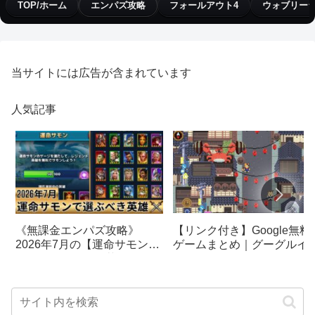
TOP/ホーム
エンパズ攻略
フォールアウト4
ウォブリー
当サイトには広告が含まれています
人気記事
【リンク付き】Google無料
《無課金エンパズ攻略》
ゲームまとめ｜グーグルイ
2026年7月の【運命サモン】
スターエッグ｜ブロック崩
で選ぶべきはこの英雄！！
し、パックマン、オリンピ
【empires & puzzles】
クetc…