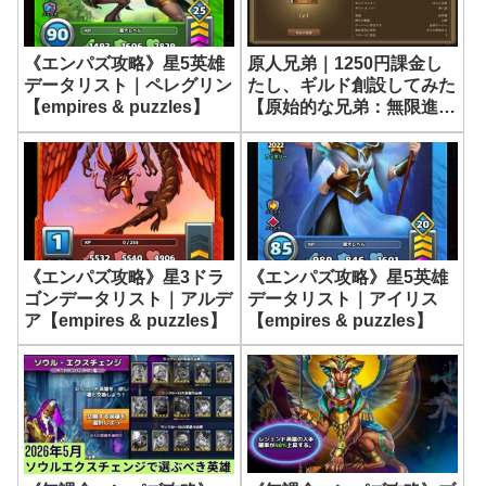
《エンパズ攻略》星5英雄
原人兄弟｜1250円課金し
データリスト｜ペレグリン
たし、ギルド創設してみた
【empires & puzzles】
【原始的な兄弟：無限進
化】
《エンパズ攻略》星3ドラ
《エンパズ攻略》星5英雄
ゴンデータリスト｜アルデ
データリスト｜アイリス
ア【empires & puzzles】
【empires & puzzles】