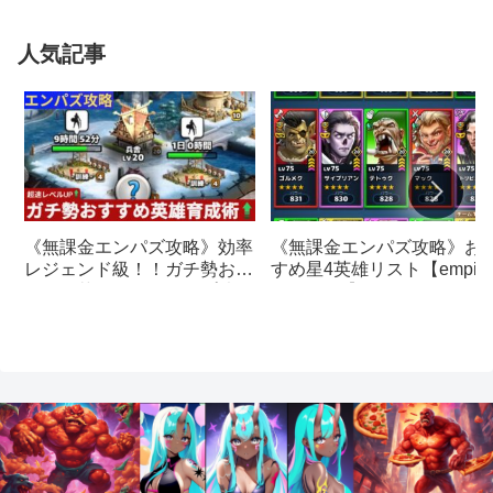
人気記事
《無課金エンパズ攻略》お
《無課金エンパズ攻略》効率
すめ星4英雄リスト【empire
レジェンド級！！ガチ勢おす
& puzzles】
すめの英雄レベルアップ法
【empires & puzzles】