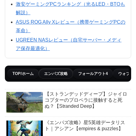
激安ゲーミングPCランキング（光るLED・BTOも
解説）
ASUS ROG Ally Xレビュー（携帯ゲーミングPCの
革命）
UGREEN NASレビュー（自宅サーバー・メディ
ア保存最適化）
TOP/ホーム
エンパズ攻略
フォールアウト4
ウォブリ
【ストランデッドディープ】ジャイロ
コプターのプロペラに接触すると死
ぬ？【Stranded Deep】
《エンパズ攻略》星5英雄データリス
ト｜アシアン【empires & puzzles】