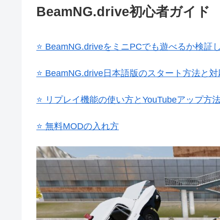
BeamNG.drive初心者ガイド
⭐ BeamNG.driveをミニPCでも遊べるか
⭐ BeamNG.drive日本語版のスタート方法と
⭐ リプレイ機能の使い方とYouTubeアップ方
⭐ 無料MODの入れ方