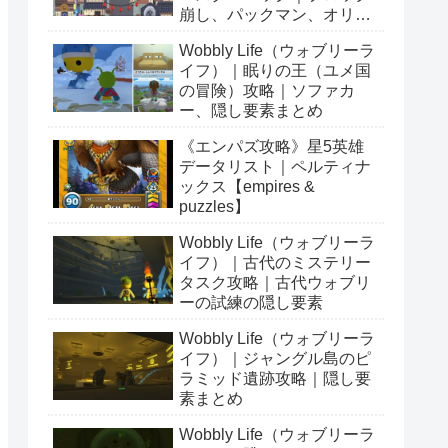
崩し、パックマン、オリン
ピックetc…
Wobbly Life（ウォブリーラ
イフ）｜眠りの王（ユメ国
の冒険）攻略｜ソファカ
ー、隠し要素まとめ
《エンパズ攻略》星5英雄
データリスト｜ペルティナ
ックス【empires &
puzzles】
Wobbly Life（ウォブリーラ
イフ）｜古代のミステリー
タスク攻略｜古代ウォブリ
ーの試練の隠し要素
Wobbly Life（ウォブリーラ
イフ）｜ジャングル島のピ
ラミッド遺跡攻略｜隠し要
素まとめ
Wobbly Life（ウォブリーラ