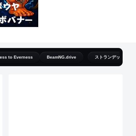
ess to Everness
BeamNG.drive
ストランデッドディ