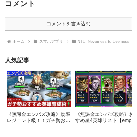
コメント
コメントを書き込む
ホーム
スマホアプリ
NTE: Neverness to Everness
人気記事
《無課金エンパズ攻略》お
《無課金エンパズ攻略》効率
すめ星4英雄リスト【empire
レジェンド級！！ガチ勢おす
& puzzles】
すめの英雄レベルアップ法
【empires & puzzles】