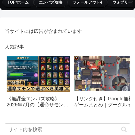
TOP/ホーム
エンパズ攻略
フォールアウト4
ウォブリー
当サイトには広告が含まれています
人気記事
【リンク付き】Google無料
《無課金エンパズ攻略》
ゲームまとめ｜グーグルイ
2026年7月の【運命サモン】
スターエッグ｜ブロック崩
で選ぶべきはこの英雄！！
し、パックマン、オリンピ
【empires & puzzles】
クetc…