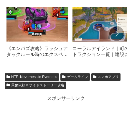
《エンパズ攻略》ラッシュア
コーラルアイランド｜町の
タックルール時のエクスペリ
トラクション一覧｜建設に
エンス・ミミックが無双すぎ
要なモノまとめ《Coral
た…【empires & puzzles】
Island》
NTE: Neverness to Everness
ゲームライフ
スマホアプリ
異象依頼＆サイドストーリー攻略
スポンサーリンク