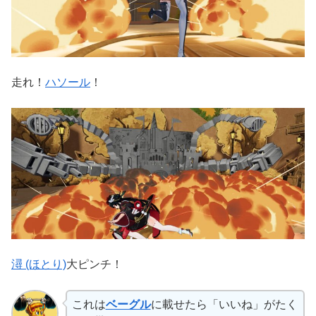
走れ！
ハソール
！
潯 (ほとり)
大ピンチ！
これは
ベーグル
に載せたら「いいね」がたく