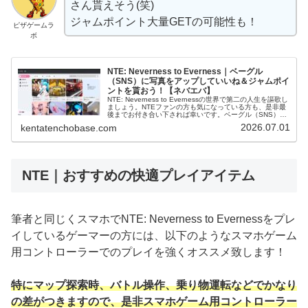
さん貰えそう(笑)
ジャムポイント大量GETの可能性も！
ピザゲームラ
ボ
NTE: Neverness to Everness｜ベーグル
（SNS）に写真をアップしていいね＆ジャムポイ
ントを貰おう！【ネバエバ】
NTE: Neverness to Evernessの世界で第二の人生を謳歌し
ましょう。NTEファンの方も気になっている方も、是非最
後までお付き合い下されば幸いです。ベーグル（SNS）
NTE: Neverness to Evernessのゲ…
2026.07.01
kentatenchobase.com
NTE｜おすすめの快適プレイアイテム
筆者と同じくスマホでNTE: Neverness to Evernessをプレ
イしているゲーマーの方には、以下のようなスマホゲーム
用コントローラーでのプレイを強くオススメ致します！
特にマップ探索時、バトル操作、乗り物運転などでかなり
の差がつきますので、是非スマホゲーム用コントローラー