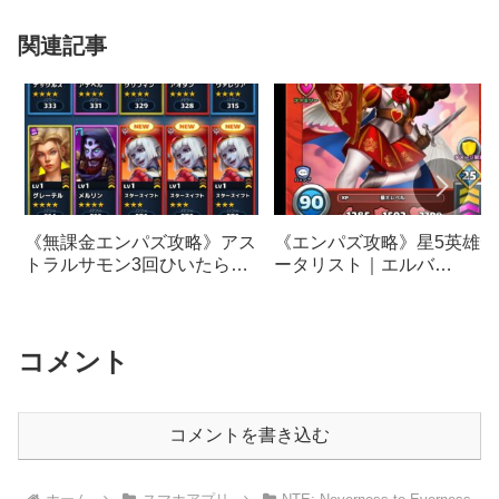
関連記事
《無課金エンパズ攻略》アス
《エンパズ攻略》星5英雄デ
トラルサモン3回ひいたら異
ータリスト｜エルバ
常事態が発生しました…
【empires & puzzles】
【empires & puzzles】
コメント
コメントを書き込む