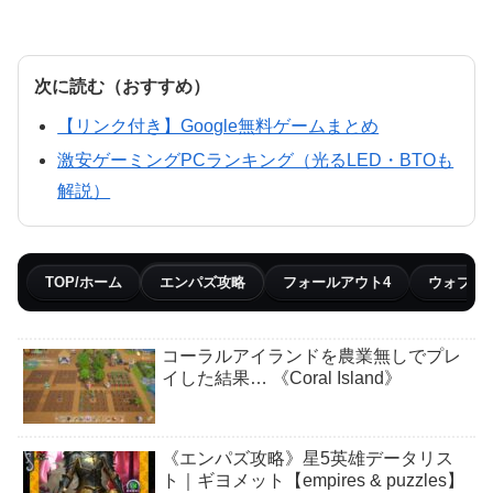
次に読む（おすすめ）
【リンク付き】Google無料ゲームまとめ
激安ゲーミングPCランキング（光るLED・BTOも
解説）
TOP/ホーム
エンパズ攻略
フォールアウト4
ウォブリ
コーラルアイランドを農業無しでプレ
イした結果… 《Coral Island》
《エンパズ攻略》星5英雄データリス
ト｜ギヨメット【empires & puzzles】