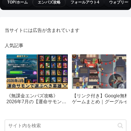
TOP/ホーム
エンパズ攻略
フォールアウト4
ウォブリー
当サイトには広告が含まれています
人気記事
【リンク付き】Google無料
《無課金エンパズ攻略》
ゲームまとめ｜グーグルイ
2026年7月の【運命サモン】
スターエッグ｜ブロック崩
で選ぶべきはこの英雄！！
し、パックマン、オリンピ
【empires & puzzles】
クetc…