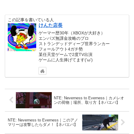
この記事を書いている人
けんた店長
ゲーマー歴30年（XBOXが大好き）
エンパズ無課金攻略のプロ
ストランデッドディープ世界ランカー
フォールアウト4ガチ勢
某任天堂ゲームで2度TV出演
ゲームに人生捧げてます('ω')
NTE: Neverness to Everness｜カメレオ
ンの荷物｜場所、取り方【ネバエバ】
NTE: Neverness to Everness｜このアノ
マリーは攻撃したらダメ！【ネバエバ】