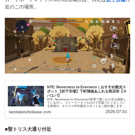
近のこの場所。
NTE: Neverness to Everness｜おすすめ観光ス
ポット【折千市場】下町情緒あふれる商店街【ネ
バエバ】
NTE: Neverness to Evernessの世界で第二の人生を謳歌し
ている方へ、ストーリーそっちのけで写真プレイをしてい
る筆者の、オススメNTE観光スポットをご紹介致します。
NTEおすすめ観光スポット (adsbygoogle =…
2026.07.01
kentatenchobase.com
■
聖トリス大通り付近