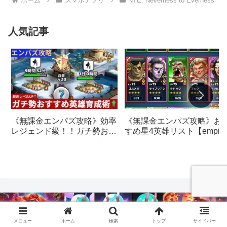
ホーム
スマホアプリ
NTE: Neverness to Everness
人気記事
《無課金エンパズ攻略》お
《無課金エンパズ攻略》効率
すめ星4英雄リスト【empire
レジェンド級！！ガチ勢おす
& puzzles】
すめの英雄レベルアップ法
【empires & puzzles】
メニュー
ホーム
検索
トップ
サイドバー