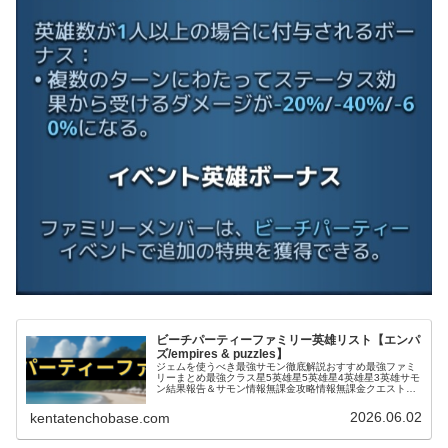
ビーチパーティーファミリー英雄リスト【エンパ
ズ/empires & puzzles】
ジェムを使うべき最強サモン徹底解説おすすめ最強ファミ
リーまとめ最強クラス星5英雄星5英雄星4英雄星3英雄サモ
ン結果報告＆サモン情報無課金攻略情報無課金クエスト攻
略お役立ち情報＆テクニックタイタン関連戦いたくない厄
介な英雄エンパズ｜ドラゴンス...
2026.06.02
kentatenchobase.com