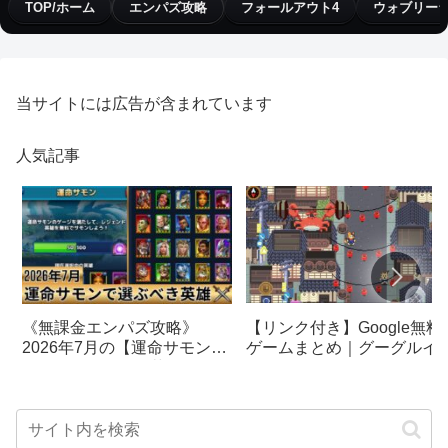
TOP/ホーム
エンパズ攻略
フォールアウト4
ウォブリー
当サイトには広告が含まれています
人気記事
【リンク付き】Google無料
《無課金エンパズ攻略》
ゲームまとめ｜グーグルイ
2026年7月の【運命サモン】
スターエッグ｜ブロック崩
で選ぶべきはこの英雄！！
し、パックマン、オリンピ
【empires & puzzles】
クetc…