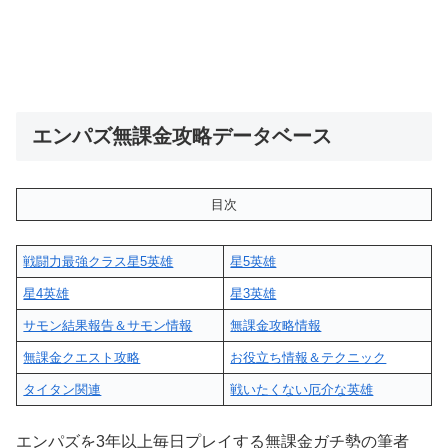
エンパズ無課金攻略データベース
目次
戦闘力最強クラス星5英雄
星5英雄
星4英雄
星3英雄
サモン結果報告＆サモン情報
無課金攻略情報
無課金クエスト攻略
お役立ち情報＆テクニック
タイタン関連
戦いたくない厄介な英雄
エンパズを3年以上毎日プレイする無課金ガチ勢の筆者