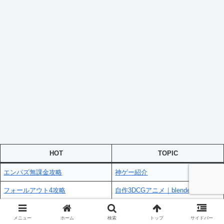
HOT
TOPIC
エンパズ無課金攻略
神ゲー紹介
フォールアウト4攻略
自作3DCGアニメ｜blender
ゲーム記事一覧
拠点制作系ゲーム
メニュー
ホーム
検索
トップ
サイドバー