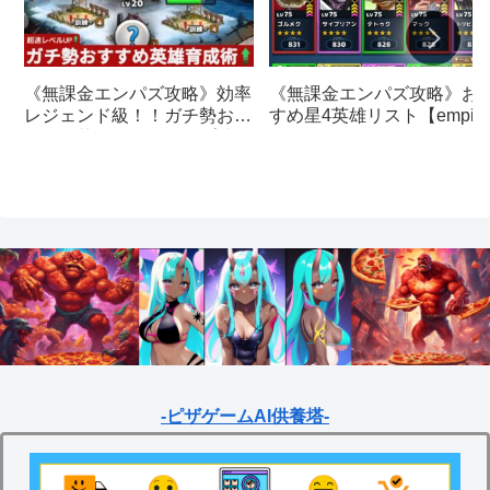
《無課金エンパズ攻略》お
《無課金エンパズ攻略》効率
すめ星4英雄リスト【empire
レジェンド級！！ガチ勢おす
& puzzles】
すめの英雄レベルアップ法
【empires & puzzles】
-ピザゲームAI供養塔-