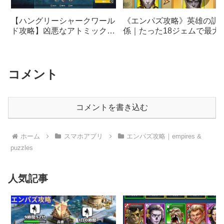
《エンパズ攻略》英雄の訓
【ハングリーシャークワール
係｜たった18ジェムで最大
ド攻略】凶悪なアトミックを
ベルにする方法【empires &
絶滅させる攻略｜アラビア海
puzzles】
ビッグママミッション
コメント
コメントを書き込む
ホーム
スマホアプリ
エンパズ攻略｜empires &
puzzles
人気記事