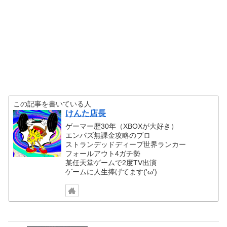
この記事を書いている人
けんた店長
ゲーマー歴30年（XBOXが大好き）
エンパズ無課金攻略のプロ
ストランデッドディープ世界ランカー
フォールアウト4ガチ勢
某任天堂ゲームで2度TV出演
ゲームに人生捧げてます('ω')