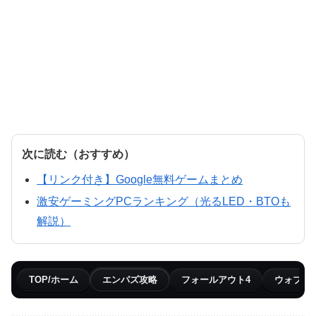
次に読む（おすすめ）
【リンク付き】Google無料ゲームまとめ
激安ゲーミングPCランキング（光るLED・BTOも
解説）
TOP/ホーム
エンパズ攻略
フォールアウト4
ウォブリ