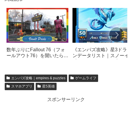
《エンパズ攻略》星3ドラゴ
数年ぶりにFallout 76（フォ
ンデータリスト｜スノーイ
ールアウト76）を開いたら神
【empires & puzzles】
ゲーだった件…
エンパズ攻略｜empires & puzzles
ゲームライフ
スマホアプリ
星5英雄
スポンサーリンク