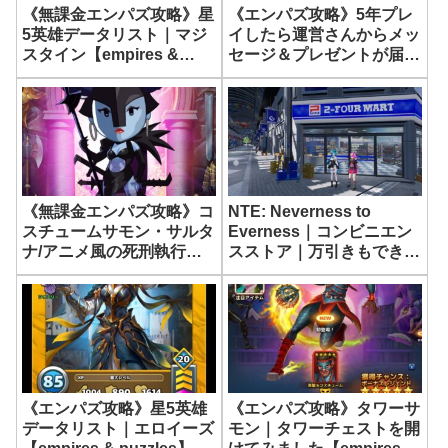
《無課金エンパズ攻略》星
《エンパズ攻略》5年プレ
5英雄データリスト｜マジ
イしたら運営さんからメッ
スタイン【empires &
セージ＆プレゼントが届い
puzzles】
た…！【empires &
puzzles】
《無課金エンパズ攻略》コ
NTE: Neverness to
スチュームサモン・サルタ
Everness｜コンビニエン
ナ/アニメ風の死刑執行人
スストア｜万引きもでき
でました！【empires &
る…【ネバエバ】
puzzles】
《エンパズ攻略》星5英雄
《エンパズ攻略》タワーサ
データリスト｜エロイーズ
モン｜タワーチェストを開