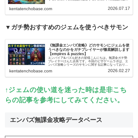
サモン2025年2月開始の運命サモ…
2026.07.17
kentatenchobase.com
▼ガチ勢おすすめのジェムを使うべきサモン
《無課金エンパズ攻略》どのサモンにジェムを使
うべきなのかをガチプレイヤーが徹底解説します
【empires & puzzles】
エンパイア&パズル好きの皆様こんにちは。無課金ガチ勢
プレイヤーけんた店長です。今回のピザゲームラボは、エ
ンパズ攻略シリーズのサモンに関する記事になっておりま
す～。エンパズを無課金で丸4年以上プレイするガチ勢の
2026.02.27
kentatenchobase.com
筆者が、多くのプレイヤーさんが迷…
↑ジェムの使い道を迷った時は是非こち
らの記事を参考にしてみてください。
エンパズ無課金攻略データベース