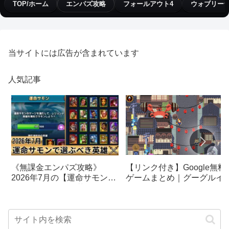
TOP/ホーム
エンパズ攻略
フォールアウト4
ウォブリー
当サイトには広告が含まれています
人気記事
【リンク付き】Google無料
《無課金エンパズ攻略》
ゲームまとめ｜グーグルイ
2026年7月の【運命サモン】
スターエッグ｜ブロック崩
で選ぶべきはこの英雄！！
し、パックマン、オリンピ
【empires & puzzles】
クetc…