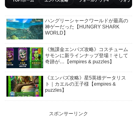
TOP/ホーム
エンパズ攻略
フォールアウト4
ウォブリ
ハングリーシャークワールドが最高の
神ゲーだった【HUNGRY SHARK
WORLD】
《無課金エンパズ攻略》コスチューム
サモンに新ラインナップ登場！そして
奇跡が…【empires & puzzles】
《エンパズ攻略》星5英雄データリス
ト｜カエルの王子様【empires &
puzzles】
スポンサーリンク