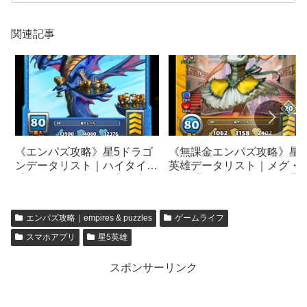
関連記事
《エンパズ攻略》星5ドラゴ
《無課金エンパズ攻略》星5
ンデータリスト｜ハイタイド
英雄データリスト｜メグ・
【empires & puzzles】
リー【empires & puzzles】
エンパズ攻略｜empires & puzzles
ゲームライフ
スマホアプリ
星5英雄
スポンサーリンク