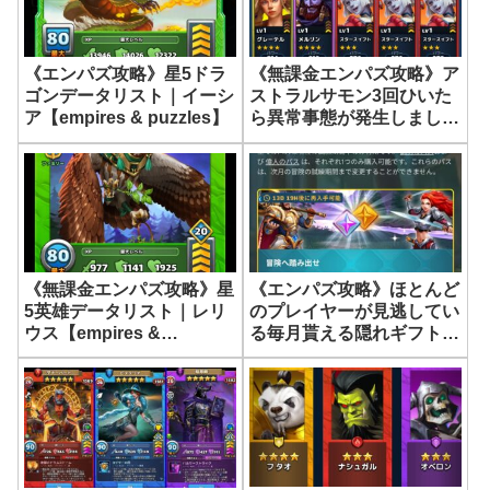
《エンパズ攻略》星5ドラ
《無課金エンパズ攻略》ア
ゴンデータリスト｜イーシ
ストラルサモン3回ひいた
ア【empires & puzzles】
ら異常事態が発生しまし
た…【empires &
puzzles】
《無課金エンパズ攻略》星
《エンパズ攻略》ほとんど
5英雄データリスト｜レリ
のプレイヤーが見逃してい
ウス【empires &
る毎月貰える隠れギフト
puzzles】
【empires & puzzles】