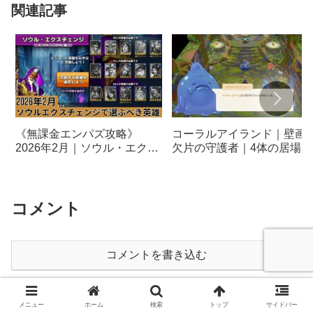
関連記事
《無課金エンパズ攻略》
コーラルアイランド｜壁画
2026年2月｜ソウル・エクス
欠片の守護者｜4体の居場所
チェンジで選ぶべきおすすめ
まとめ｜マスタースライム
星5英雄【empires &
キングタン、パンダゼン、
puzzles】
ディー・ラヴァンナ《Coral
Island》
コメント
コメントを書き込む
ホーム
スマホアプリ
エンパズ攻略｜empires &
メニュー
ホーム
検索
トップ
サイドバー
puzzles