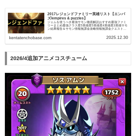
2017レジェンドファミリー英雄リスト【エンパ
ズ/empires & puzzles】
ジェムを使うべき最強サモン徹底解説おすすめ最強ファミ
リーまとめ最強クラス星5英雄星5英雄星4英雄星3英雄サモ
ン結果報告＆サモン情報無課金攻略情報無課金クエスト攻
略お役立ち情報＆テクニックタイタン関連戦いたくない厄
介な英雄エンパズ｜ドラゴンス…
2025.12.30
kentatenchobase.com
2026/4追加アニメコスチューム