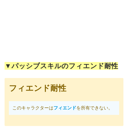
▼
パッシブスキル
のフィエンド耐性
フィエンド耐性
このキャラクターは
フィエンド
を所有できない。