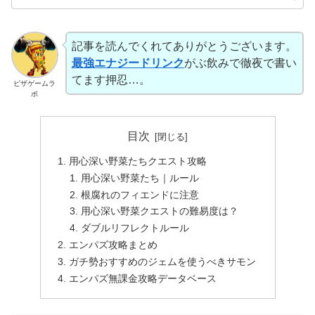
記事を読んでくれてありがとうございます。
最強エナジードリンク
がぶ飲みで徹夜で書い
てます押忍…。
ピザゲームラ
ボ
目次
用心深い野菜たちクエスト攻略
用心深い野菜たち｜ルール
根腐れのフィエンドに注意
用心深い野菜クエストの難易度は？
ダブルリフレクトルール
エンパズ攻略まとめ
ガチ勢おすすめのジェムを使うべきサモン
エンパズ無課金攻略データベース