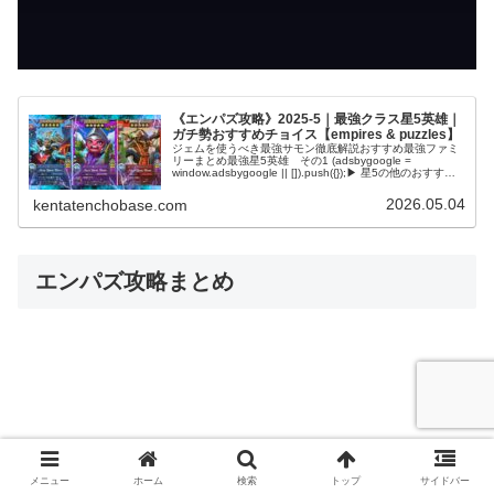
《エンパズ攻略》2025-5｜最強クラス星5英雄｜
ガチ勢おすすめチョイス【empires & puzzles】
ジェムを使うべき最強サモン徹底解説おすすめ最強ファミ
リーまとめ最強星5英雄 その1 (adsbygoogle =
window.adsbygoogle || []).push({});▶ 星5の他のおすすめ
もまとめて見る： 星5おすすめ英雄...
2026.05.04
kentatenchobase.com
エンパズ攻略まとめ
メニュー
ホーム
検索
トップ
サイドバー