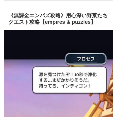
《無課金エンパズ攻略》用心深い野菜たち
クエスト攻略【empires & puzzles】