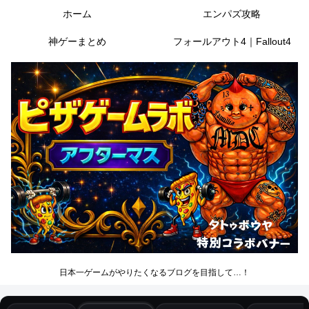
ホーム
エンパズ攻略
神ゲーまとめ
フォールアウト4｜Fallout4
日本一ゲームがやりたくなるブログを目指して…！