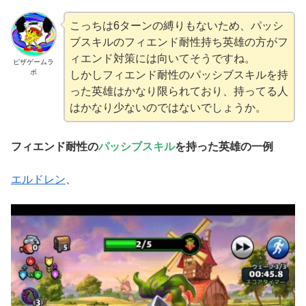
こっちは6ターンの縛りもないため、パッシ
ブスキルのフィエンド耐性持ち英雄の方がフ
ィエンド対策には向いてそうですね。
ピザゲームラ
ボ
しかしフィエンド耐性のパッシブスキルを持
った英雄はかなり限られており、持ってる人
はかなり少ないのではないでしょうか。
フィエンド耐性の
パッシブスキル
を持った英雄の一例
エルドレン
、