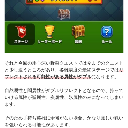
それと今回の用心深い野菜クエストでは今までのクエスト
と少し違うところがあり、各難易度の最終ステージでは
リ
フレクトされる可能性がある属性がダブル
になります。
自然属性と闇属性がダブルリフレクトとなるので、持って
いける属性が聖属性、炎属性、氷属性のみになってしまい
ます。
そのため手持ち英雄に余裕がない場合、かなり厳しい戦い
を強いられる可能性があります。