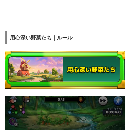
用心深い野菜たち｜ルール