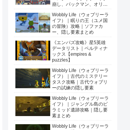
崩し、パックマン、オリン
ピックetc…
Wobbly Life（ウォブリーラ
イフ）｜眠りの王（ユメ国
の冒険）攻略｜ソファカ
ー、隠し要素まとめ
《エンパズ攻略》星5英雄
データリスト｜ペルティナ
ックス【empires &
puzzles】
Wobbly Life（ウォブリーラ
イフ）｜古代のミステリー
タスク攻略｜古代ウォブリ
ーの試練の隠し要素
Wobbly Life（ウォブリーラ
イフ）｜ジャングル島のピ
ラミッド遺跡攻略｜隠し要
素まとめ
Wobbly Life（ウォブリーラ