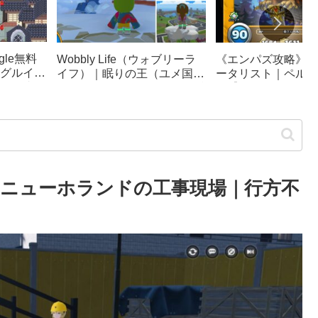
le無料
《エンパズ攻略》星
Wobbly Life（ウォブリーラ
グルイー
ータリスト｜ペルテ
イフ）｜眠りの王（ユメ国の
ック崩
ス【empires & puzz
冒険）攻略｜ソファカー、隠
リンピッ
し要素まとめ
erness｜ニューホランドの工事現場｜行方不