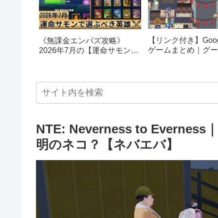
【リンク付き】Goog
《無課金エンパズ攻略》
ゲームまとめ｜グー
2026年7月の【運命サモン】
スターエッグ｜ブロ
で選ぶべきはこの英雄！！
し、パックマン、オ
【empires & puzzles】
クetc…
NTE: Neverness to Ev
明のネコ？【ネバエバ】