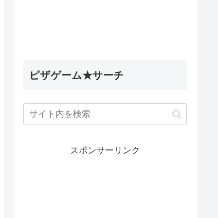
5英雄デ
Wobbly Life（ウォブリーラ
ィナック
イフ）｜古代のミステリータ
les】
スク攻略｜古代ウォブリーの
試練の隠し要素
ピザゲーム★サーチ
スポンサーリンク