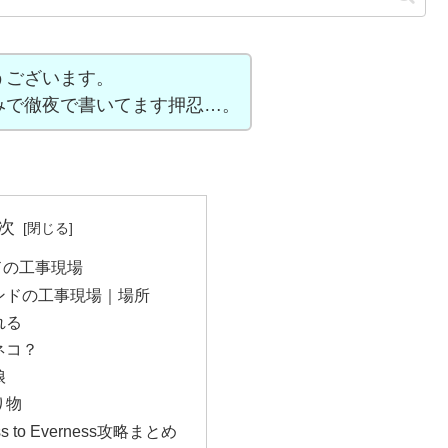
うございます。
みで徹夜で書いてます押忍…。
次
ドの工事現場
ンドの工事現場｜場所
れる
ネコ？
娘
り物
ess to Everness攻略まとめ