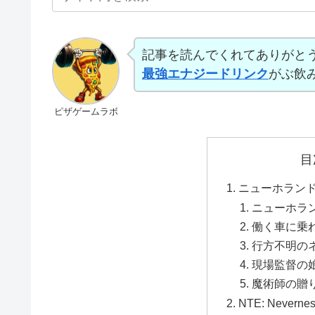
記事を読んでくれてありがと
最強エナジードリンク
がぶ飲
ピザゲームラボ
目
ニューホラン
ニューホラ
働く車に乗
行方不明の
現場監督の
魔術師の贈
NTE: Nevern