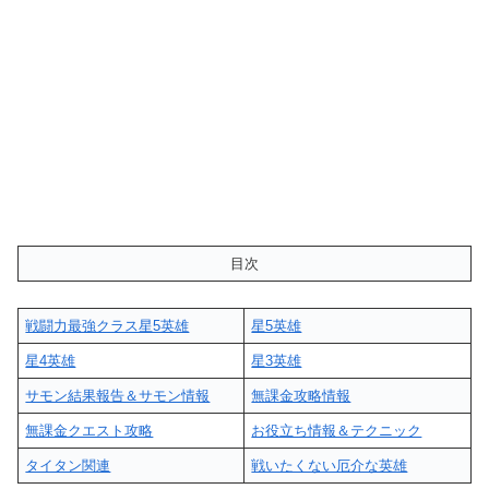
目次
戦闘力最強クラス星5英雄
星5英雄
星4英雄
星3英雄
サモン結果報告＆サモン情報
無課金攻略情報
無課金クエスト攻略
お役立ち情報＆テクニック
タイタン関連
戦いたくない厄介な英雄