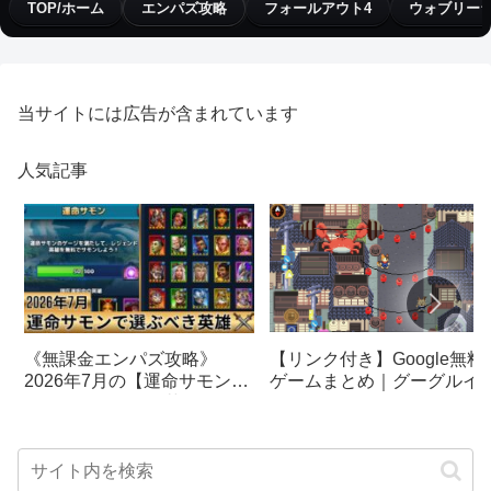
TOP/ホーム
エンパズ攻略
フォールアウト4
ウォブリー
当サイトには広告が含まれています
人気記事
【リンク付き】Google無料
《無課金エンパズ攻略》
ゲームまとめ｜グーグルイ
2026年7月の【運命サモン】
スターエッグ｜ブロック崩
で選ぶべきはこの英雄！！
し、パックマン、オリンピ
【empires & puzzles】
クetc…