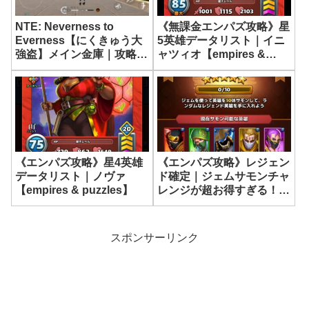
NTE: Neverness to
《無課金エンパズ攻略》星
Everness【にくきゅう大
5英雄データリスト｜イニ
強盗】メイン金庫｜攻略ま
ャツィオ【empires &
とめ【ネバエバ】
puzzles】
《エンパズ攻略》星4英雄
《エンパズ攻略》レジェン
データリスト｜ノヴァ
ド確定｜ジェムサモンチャ
【empires & puzzles】
レンジが超お得すぎる！
【empires & puzzles】
スポンサーリンク