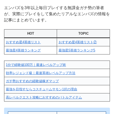
エンパズを3年以上毎日プレイする無課金ガチ勢の筆者
が、実際にプレイをして集めたリアルなエンパズの情報を
記事にまとめています。
HOT
TOPIC
おすすめ星4英雄リスト
おすすめ星4英雄リスト②
最強星4英雄ランキング
最強星5英雄ランキング5
1分で経験値100万｜最速レベルアップ術
効率レジェンド級｜最速英雄レベルアップ方法
ガチ勢おすすめの経験値稼ぎマップ
最強を目指すならコスチュームサモン1択の理由
高レベルクエスト攻略におすすめのバトルアイテム