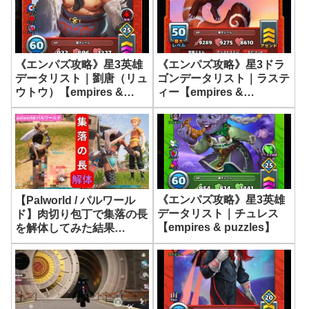
《エンパズ攻略》星3英雄
《エンパズ攻略》星3ドラ
データリスト｜劉唐（リュ
ゴンデータリスト｜ラステ
ウトウ）【empires &
ィー【empires &
puzzles】
puzzles】
《エンパズ攻略》星3英雄
【Palworld / パルワール
データリスト｜チュレス
ド】肉切り包丁で集落の長
【empires & puzzles】
を解体してみた結果…