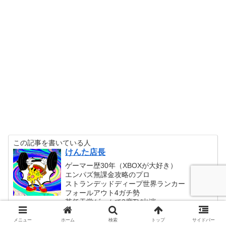
この記事を書いている人
けんた店長
ゲーマー歴30年（XBOXが大好き）
エンパズ無課金攻略のプロ
ストランデッドディープ世界ランカー
フォールアウト4ガチ勢
某任天堂ゲームで2度TV出演
ゲームに人生捧げてます('ω')
メニュー
ホーム
検索
トップ
サイドバー