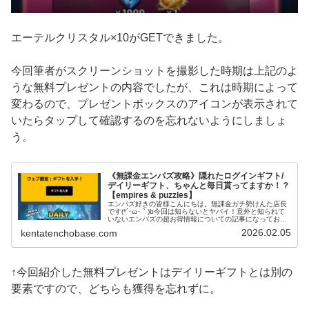
エーテルクリスタル×10がGETできました。
今回筆者がスクリーンショットを撮影した時期は上記のよ
うな無料プレゼントの内容でしたが、これは時期によって
変わるので、プレゼントボックスのアイコンが表示されて
いたらタップして確認するのを忘れないようにしましょ
う。
《無課金エンパズ攻略》隠れたログインギフト/
デイリーギフト、ちゃんと毎日貰ってますか！？
【empires & puzzles】
エンパズ好きの皆様こんにちは。無課金ガチ勢けんた店長
です(*´･ω･｀)b今回は知らないとヤバイ！意外と知られて
いないエンパズの超お得情報についての記事になっており
ます～！※閲覧時にはキャンペーンが終了している可能性
2026.02.05
kentatenchobase.com
があります。ご了承下さい...
↑今回紹介した無料プレゼントはデイリーギフトとは別の
要素ですので、どちらも獲得を忘れずに。