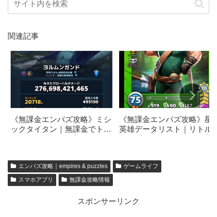
関連記事
《無課金エンパズ攻略》ミシ
《無課金エンパズ攻略》星4
ックタイタン｜無課金でトッ
英雄データリスト｜リトル
プ5％に入る方法【empires &
ョン【empires & puzzles】
puzzles】
エンパズ攻略｜empires & puzzles
ゲームライフ
スマホアプリ
無課金攻略情報
スポンサーリンク