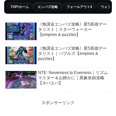
TOP/ホーム
エンパズ攻略
フォールアウト4
ウォブリ
《無課金エンパズ攻略》星5英雄デー
タリスト｜スターウォーカー
【empires & puzzles】
《無課金エンパズ攻略》星5英雄デー
タリスト｜バブルズ【empires &
puzzles】
NTE: Neverness to Everness｜リズム
マスター＆お静かに｜異象依頼攻略
【ネバエバ】
スポンサーリンク