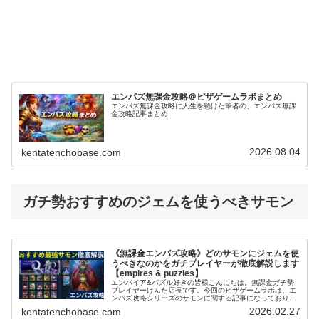
エンパズ無課金攻略＠ピザゲームラボまとめ
エンパズ無課金攻略に人生を懸けた筆者の、エンパズ無課
金攻略記事まとめ
2026.08.04
kentatenchobase.com
ガチ勢おすすめのジェムを使うべきサモン
《無課金エンパズ攻略》どのサモンにジェムを使
うべきなのかをガチプレイヤーが徹底解説します
【empires & puzzles】
エンパイア&パズル好きの皆様こんにちは。無課金ガチ勢
プレイヤーけんた店長です。今回のピザゲームラボは、エ
ンパズ攻略シリーズのサモンに関する記事になっておりま
す～。エンパズを無課金で丸4年以上プレイするガチ勢の
2026.02.27
kentatenchobase.com
筆者が、多くのプレイヤーさんが迷...