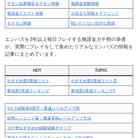
サモン結果報告＆サモン情報
無課金攻略情報
無課金クエスト攻略
お役立ち情報＆テクニック
タイタン関連
戦いたくない厄介な英雄
エンパズを3年以上毎日プレイする無課金ガチ勢の筆者
が、実際にプレイをして集めたリアルなエンパズの情報を
記事にまとめています。
HOT
TOPIC
おすすめ星4英雄リスト
おすすめ星4英雄リスト②
最強星4英雄ランキング
最強星5英雄ランキング5
1分で経験値100万｜最速レベルアップ術
効率レジェンド級｜最速英雄レベルアップ方法
ガチ勢おすすめの経験値稼ぎマップ
最強を目指すならコスチュームサモン1択の理由