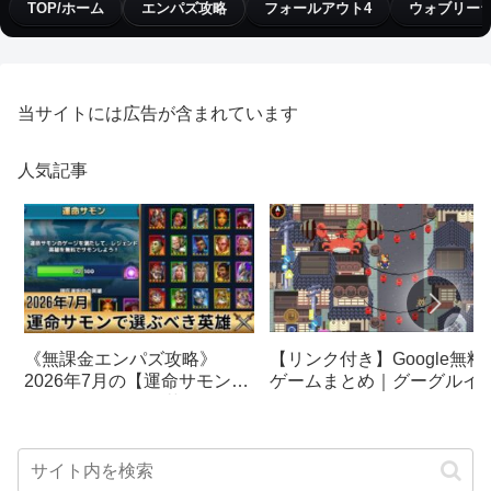
TOP/ホーム
エンパズ攻略
フォールアウト4
ウォブリー
当サイトには広告が含まれています
人気記事
【リンク付き】Google無料
《無課金エンパズ攻略》
ゲームまとめ｜グーグルイ
2026年7月の【運命サモン】
スターエッグ｜ブロック崩
で選ぶべきはこの英雄！！
し、パックマン、オリンピ
【empires & puzzles】
クetc…