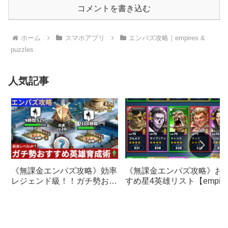
コメントを書き込む
ホーム
スマホアプリ
エンパズ攻略｜empires &
puzzles
人気記事
《無課金エンパズ攻略》お
《無課金エンパズ攻略》効率
すめ星4英雄リスト【empire
レジェンド級！！ガチ勢おす
& puzzles】
すめの英雄レベルアップ法
【empires & puzzles】