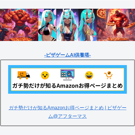
-ピザゲームAI供養塔-
ガチ勢だけが知るAmazonお得ページまとめ | ピザゲー
ム@アフターマス