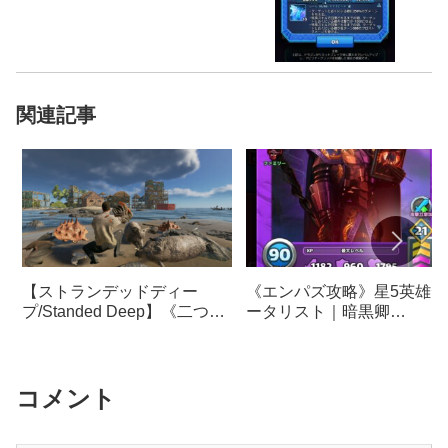
関連記事
《エンパズ攻略》星5英雄デ
【ストランデッドディー
ータリスト｜暗黒卿
プ/Standed Deep】《二つず
【empires & puzzles】
つ》実績&トロフィー解除完
全ガイド【攻略】
コメント