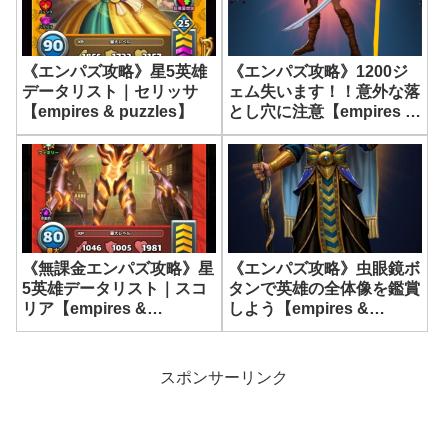
《エンパズ攻略》星5英雄
《エンパズ攻略》1200ジ
データリスト｜セリッサ
ェム失います！！意外な落
【empires & puzzles】
とし穴に注意【empires &
puzzles】
《無課金エンパズ攻略》星
《エンパズ攻略》虫眼鏡ボ
5英雄データリスト｜スコ
タンで英雄の全体像を鑑賞
リア【empires &
しよう【empires &
puzzles】
puzzles】
スポンサーリンク