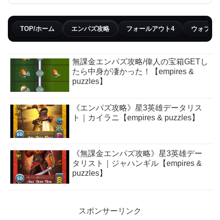
TOP/ホーム
エンパズ攻略
フォールアウト4
ウォブリ
無課金エンパズ攻略/偉人の宝箱GETし
たら中身が凄かった！【empires &
puzzles】
《エンパズ攻略》星3英雄データリス
ト｜カイラニ【empires & puzzles】
《無課金エンパズ攻略》星3英雄デー
タリスト｜ジャハンギル【empires &
puzzles】
スポンサーリンク