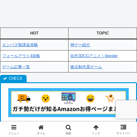
HOT
TOPIC
エンパズ無課金攻略
神ゲー紹介
フォールアウト4攻略
自作3DCGアニメ｜blender
ゲーム記事一覧
拠点制作系ゲーム
ピザゲームショップ by.Amazon | ピザゲーム@アフタ
メニュー
ホーム
検索
トップ
サイドバー