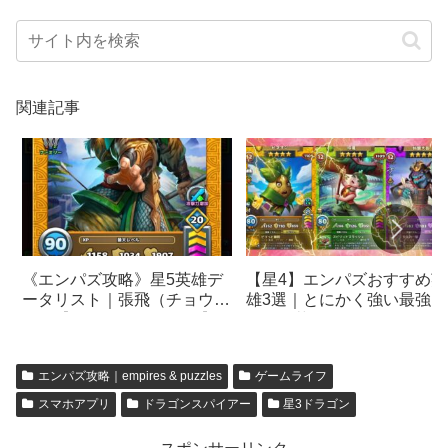
関連記事
《エンパズ攻略》星5英雄デ
【星4】エンパズおすすめ英
ータリスト｜張飛（チョウ
雄3選｜とにかく強い最強エ
ヒ）【empires & puzzles】
ピック英雄まとめ
エンパズ攻略｜empires & puzzles
ゲームライフ
スマホアプリ
ドラゴンスパイアー
星3ドラゴン