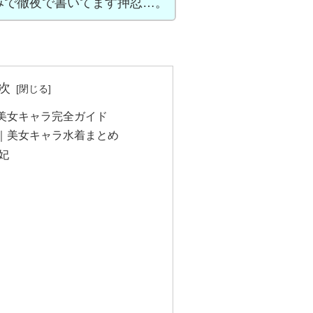
みで徹夜で書いてます押忍…。
次
美女キャラ完全ガイド
｜美女キャラ水着まとめ
妃