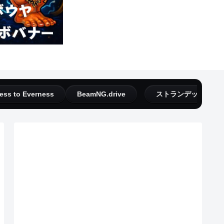
ess to Everness
BeamNG.drive
ストランデッドディ