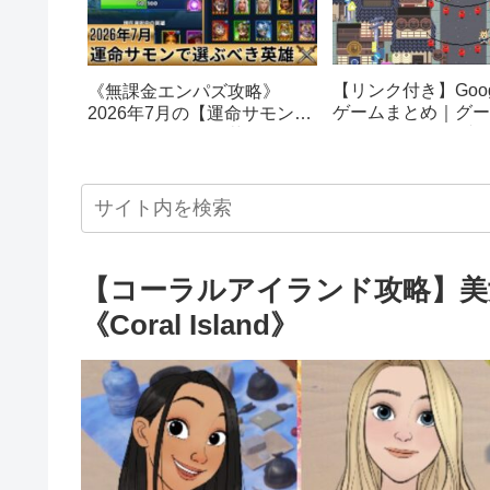
【リンク付き】Goog
《無課金エンパズ攻略》
ゲームまとめ｜グー
2026年7月の【運命サモン】
スターエッグ｜ブロ
で選ぶべきはこの英雄！！
し、パックマン、オ
【empires & puzzles】
クetc…
【コーラルアイランド攻略】美
《Coral Island》