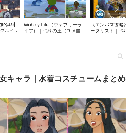
le無料
《エンパズ攻略》星
Wobbly Life（ウォブリーラ
グルイー
ータリスト｜ペルテ
イフ）｜眠りの王（ユメ国の
ック崩
ス【empires & puzz
冒険）攻略｜ソファカー、隠
リンピッ
し要素まとめ
女キャラ｜水着コスチュームまとめ