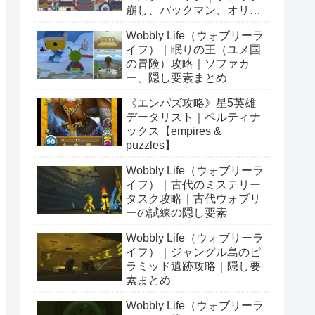
崩し、パックマン、オリン
ピックetc…
Wobbly Life（ウォブリーラ
イフ）｜眠りの王（ユメ国
の冒険）攻略｜ソファカ
ー、隠し要素まとめ
《エンパズ攻略》星5英雄
データリスト｜ペルティナ
ックス【empires &
puzzles】
Wobbly Life（ウォブリーラ
イフ）｜古代のミステリー
タスク攻略｜古代ウォブリ
ーの試練の隠し要素
Wobbly Life（ウォブリーラ
イフ）｜ジャングル島のピ
ラミッド遺跡攻略｜隠し要
素まとめ
Wobbly Life（ウォブリーラ