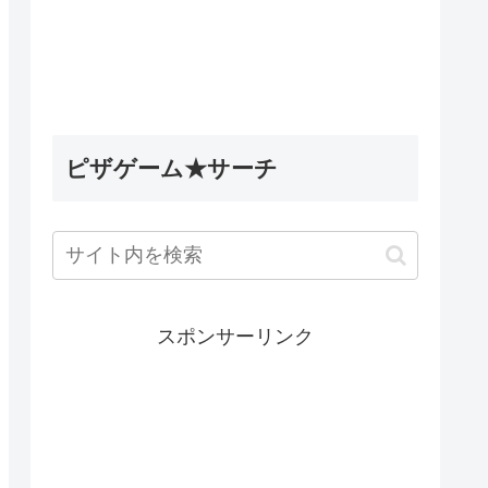
5英雄デ
Wobbly Life（ウォブリーラ
ィナック
イフ）｜古代のミステリータ
les】
スク攻略｜古代ウォブリーの
試練の隠し要素
ピザゲーム★サーチ
スポンサーリンク