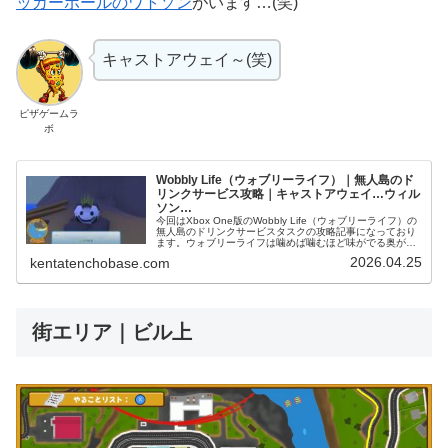
ッカーボールのワトソン
がいます…(笑)
キャストアウェイ～(笑)
ピザゲームラ
ボ
Wobbly Life（ウォブリーライフ）｜無人島のド
リンクサービス攻略｜キャストアウェイ…ウィル
ソン…
今回はXbox One版のWobbly Life（ウォブリーライフ）の
無人島のドリンクサービスタスクの攻略記事になっており
ます。ウォブリーライフは噛めば噛むほど味がでる奥が深
いゲームです。一人でも多くのプレイヤーにこの面白さを
2026.04.25
kentatenchobase.com
届けるべく、ス...
街エリア｜ビル上