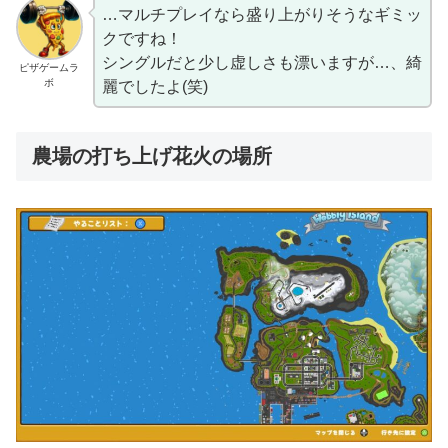
…マルチプレイなら盛り上がりそうなギミッ
クですね！
シングルだと少し虚しさも漂いますが…、綺
ピザゲームラ
ボ
麗でしたよ(笑)
農場の打ち上げ花火の場所