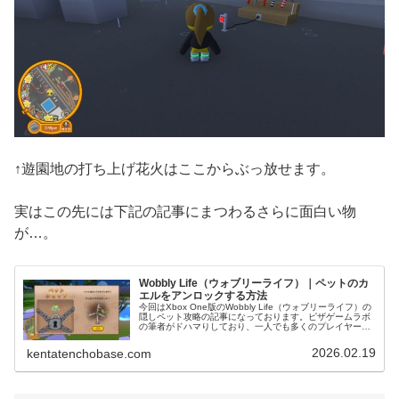
↑遊園地の打ち上げ花火はここからぶっ放せます。
実はこの先には下記の記事にまつわるさらに面白い物
が…。
Wobbly Life（ウォブリーライフ）｜ペットのカ
エルをアンロックする方法
今回はXbox One版のWobbly Life（ウォブリーライフ）の
隠しペット攻略の記事になっております。ピザゲームラボ
の筆者がドハマりしており、一人でも多くのプレイヤーに
この面白さを届けるべく、スクリーンショット多めでお送
りいたします。...
2026.02.19
kentatenchobase.com