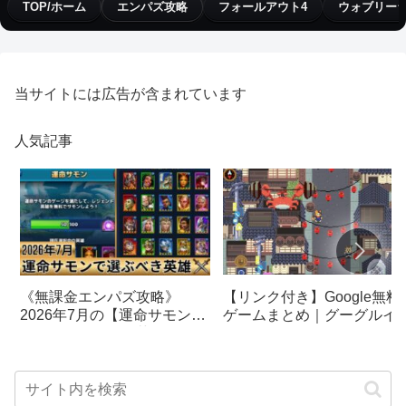
TOP/ホーム
エンパズ攻略
フォールアウト4
ウォブリー
当サイトには広告が含まれています
人気記事
【リンク付き】Google無料
《無課金エンパズ攻略》
ゲームまとめ｜グーグルイ
2026年7月の【運命サモン】
スターエッグ｜ブロック崩
で選ぶべきはこの英雄！！
し、パックマン、オリンピ
【empires & puzzles】
クetc…