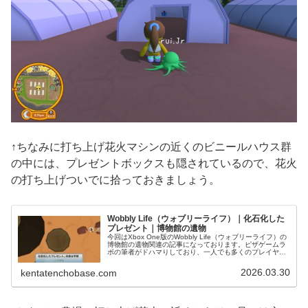
↑ちなみに打ち上げ花火マシンの近くのビニールハウス群
の中には、プレゼントボックスも隠されているので、花火
の打ち上げついでに拾っておきましょう。
Wobbly Life（ウォブリーライフ）｜化石化した
プレゼント｜博物館の遺物
今回はXbox One版のWobbly Life（ウォブリーライフ）の
博物館の遺物関連の記事になっております。ピザゲームラ
ボの筆者がドハマりしており、一人でも多くのプレイヤー
にこの面白さを届けるべく、スクリーンショット多めでお
送りいたします...
2026.03.30
kentatenchobase.com