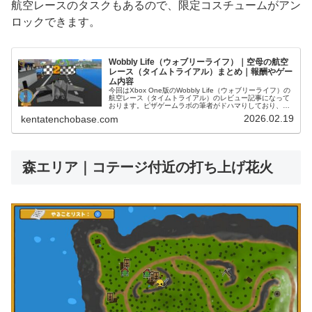
航空レースのタスクもあるので、限定コスチュームがアン
ロックできます。
Wobbly Life（ウォブリーライフ）｜空母の航空
レース（タイムトライアル）まとめ｜報酬やゲー
ム内容
今回はXbox One版のWobbly Life（ウォブリーライフ）の
航空レース（タイムトライアル）のレビュー記事になって
おります。ピザゲームラボの筆者がドハマりしており、一
人でも多くのプレイヤーにこの面白さを届けるべく、スク
2026.02.19
kentatenchobase.com
リーンショット...
森エリア｜コテージ付近の打ち上げ花火