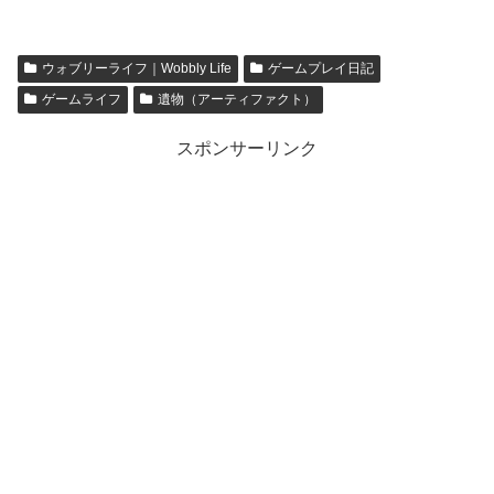
6000突破しました！！
雄ランキング
【empires & puzzles】
TOP5【empires & puzzles】
ウォブリーライフ｜Wobbly Life
ゲームプレイ日記
ゲームライフ
遺物（アーティファクト）
スポンサーリンク