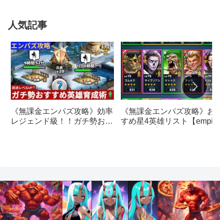
人気記事
《無課金エンパズ攻略》お
《無課金エンパズ攻略》効率
すめ星4英雄リスト【empire
レジェンド級！！ガチ勢おす
& puzzles】
すめの英雄レベルアップ法
【empires & puzzles】