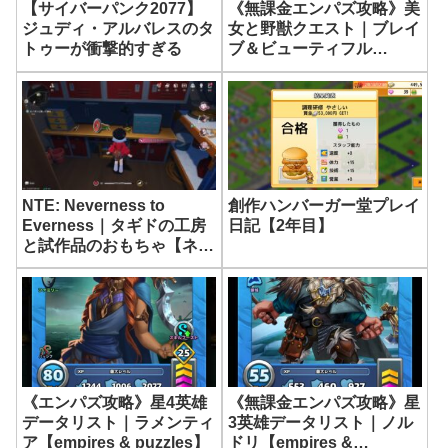
《無課金エンパズ攻略》美
【サイバーパンク2077】
女と野獣クエスト｜ブレイ
ジュディ・アルバレスのタ
ブ＆ビューティフル
トゥーが衝撃的すぎる
【empires & puzzles】
NTE: Neverness to
創作ハンバーガー堂プレイ
Everness｜タギドの工房
日記【2年目】
と試作品のおもちゃ【ネバ
エバ】
《エンパズ攻略》星4英雄
《無課金エンパズ攻略》星
データリスト｜ラメンティ
3英雄データリスト｜ノル
ア【empires & puzzles】
ドリ【empires &