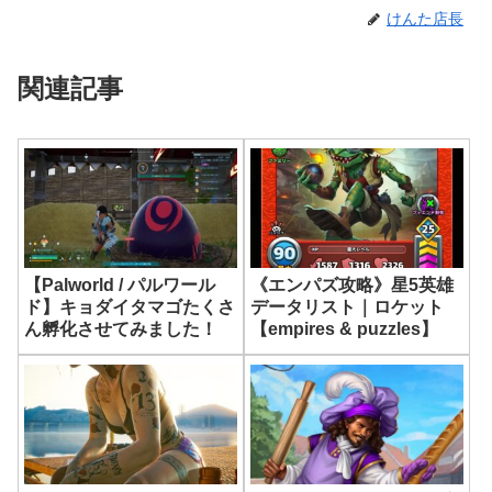
けんた店長
関連記事
《エンパズ攻略》星5英雄
【Palworld / パルワール
データリスト｜ロケット
ド】キョダイタマゴたくさ
【empires & puzzles】
ん孵化させてみました！