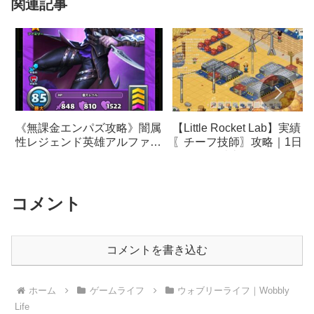
関連記事
《無課金エンパズ攻略》闇属
【Little Rocket Lab】実績
性レジェンド英雄アルファニ
〖チーフ技師〗攻略｜1日に
アスをレベル85にしてみまし
10,000個以上のアイテムを
た！【empires & puzzles】
産する
コメント
コメントを書き込む
ホーム
ゲームライフ
ウォブリーライフ｜Wobbly
Life