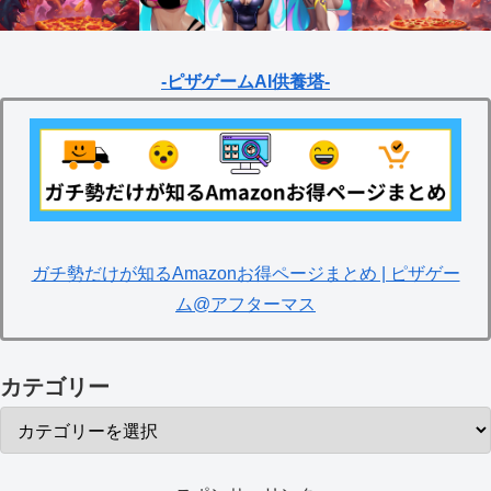
-ピザゲームAI供養塔-
ガチ勢だけが知るAmazonお得ページまとめ | ピザゲー
ム@アフターマス
カテゴリー