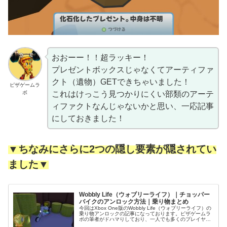
おおーー！！超ラッキー！
プレゼントボックスじゃなくてアーティファ
クト（遺物）GETできちゃいました！
ピザゲームラ
ボ
これはけっこう見つかりにくい部類のアーテ
ィファクトなんじゃないかと思い、一応記事
にしておきました！
▼ちなみにさらに2つの隠し要素が隠されてい
ました▼
Wobbly Life（ウォブリーライフ）｜チョッパー
バイクのアンロック方法｜乗り物まとめ
今回はXbox One版のWobbly Life（ウォブリーライフ）の
乗り物アンロックの記事になっております。ピザゲームラ
ボの筆者がドハマりしており、一人でも多くのプレイヤー
にこの面白さを届けるべく、スクリーンショット多めでお