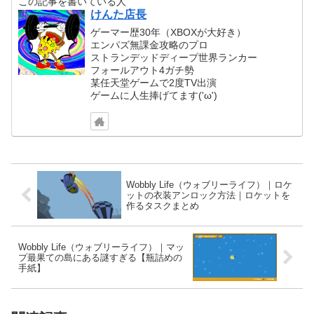
この記事を書いている人
けんた店長
ゲーマー歴30年（XBOXが大好き）
エンパズ無課金攻略のプロ
ストランデッドディープ世界ランカー
フォールアウト4ガチ勢
某任天堂ゲームで2度TV出演
ゲームに人生捧げてます('ω')
Wobbly Life（ウォブリーライフ）｜ロケ
ットの衣装アンロック方法｜ロケットを
作るタスクまとめ
Wobbly Life（ウォブリーライフ）｜マッ
プ最果ての島にある謎すぎる【瓶詰めの
手紙】