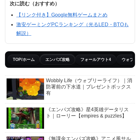
次に読む（おすすめ）
【リンク付き】Google無料ゲームまとめ
激安ゲーミングPCランキング（光るLED・BTOも
解説）
TOP/ホーム
エンパズ攻略
フォールアウト4
ウォブリ
Wobbly Life（ウォブリーライフ）｜消
防署前の下水道｜プレゼントボックス
有
《エンパズ攻略》星4英雄データリス
ト｜ローリー【empires & puzzles】
《無課金エンパズ攻略》アニメ風サル