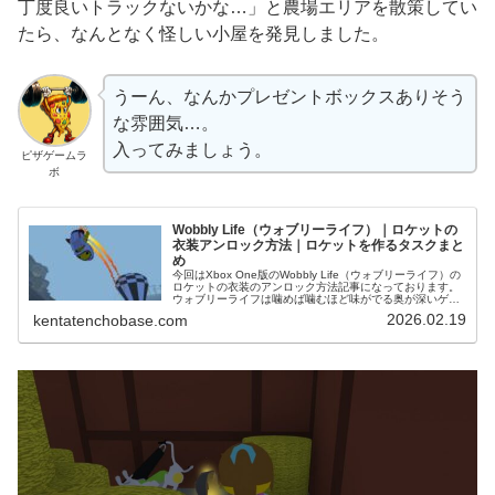
丁度良いトラックないかな…」と農場エリアを散策してい
たら、なんとなく怪しい小屋を発見しました。
うーん、なんかプレゼントボックスありそう
な雰囲気…。
入ってみましょう。
ピザゲームラ
ボ
Wobbly Life（ウォブリーライフ）｜ロケットの
衣装アンロック方法｜ロケットを作るタスクまと
め
今回はXbox One版のWobbly Life（ウォブリーライフ）の
ロケットの衣装のアンロック方法記事になっております。
ウォブリーライフは噛めば噛むほど味がでる奥が深いゲー
ムです。一人でも多くのプレイヤーにこの面白さを届ける
2026.02.19
kentatenchobase.com
べく、スクリー...