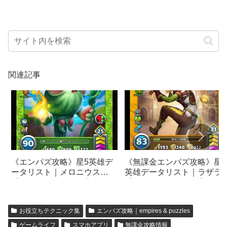
関連記事
《エンパズ攻略》星5英雄デ
《無課金エンパズ攻略》星5
ータリスト｜メロニウス
英雄データリスト｜ラザラ
【empires & puzzles】
【empires & puzzles】
お役立ちテクニック集
エンパズ攻略｜empires & puzzles
ゲームライフ
スマホアプリ
無課金攻略情報