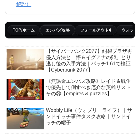
解説）
TOP/ホーム
エンパズ攻略
フォールアウト4
ウォブリ
【サイバーパンク2077】紺碧プラザ再
侵入方法と「悟＆イグアナの卵」とり
逃し後の入手方法｜パッチ1.61で検証
【Cyberpunk 2077】
《無課金エンパズ攻略》レイド＆戦争
で優先して倒すべき厄介な英雄リスト
その③【empires & puzzles】
Wobbly Life（ウォブリーライフ）｜サ
ンドイッチ事件タスク攻略｜サンドイ
ッチの帽子