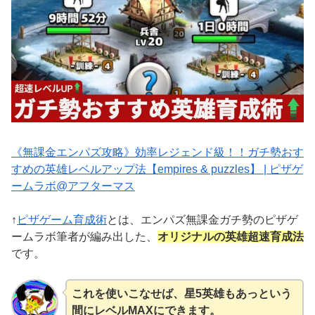
《無課金エンパズ攻略》効率レジェンド級！！ガチ勢おす
すめの英雄レベルアップ法【empires & puzzles】 | ピザゲ
ームラボ@アフターマス
↑
ピザゲーム育成術
とは、エンパズ無課金ガチ勢のピザゲ
ームラボ筆者が編み出した、
オリジナルの英雄超速育成法
です。
これを使いこなせば、星5英雄もあっという
間にレベルMAXにできます。