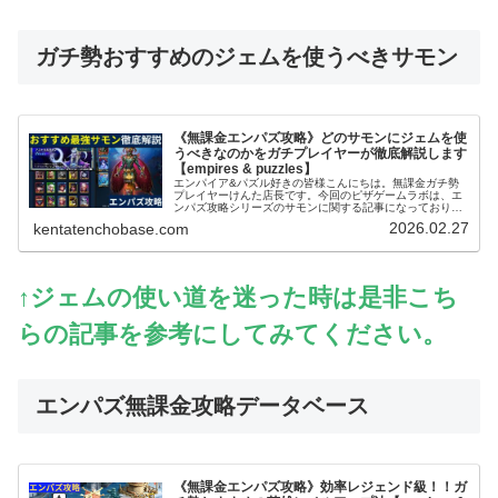
ガチ勢おすすめのジェムを使うべきサモン
《無課金エンパズ攻略》どのサモンにジェムを使
うべきなのかをガチプレイヤーが徹底解説します
【empires & puzzles】
エンパイア&パズル好きの皆様こんにちは。無課金ガチ勢
プレイヤーけんた店長です。今回のピザゲームラボは、エ
ンパズ攻略シリーズのサモンに関する記事になっておりま
す～。エンパズを無課金で丸4年以上プレイするガチ勢の
2026.02.27
kentatenchobase.com
筆者が、多くのプレイヤーさんが迷...
↑ジェムの使い道を迷った時は是非こち
らの記事を参考にしてみてください。
エンパズ無課金攻略データベース
《無課金エンパズ攻略》効率レジェンド級！！ガ