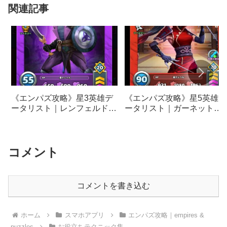
関連記事
《エンパズ攻略》星3英雄デ
《エンパズ攻略》星5英雄デ
ータリスト｜レンフェルド
ータリスト｜ガーネット
【empires & puzzles】
【empires & puzzles】
コメント
コメントを書き込む
ホーム
スマホアプリ
エンパズ攻略｜empires &
puzzles
お役立ちテクニック集