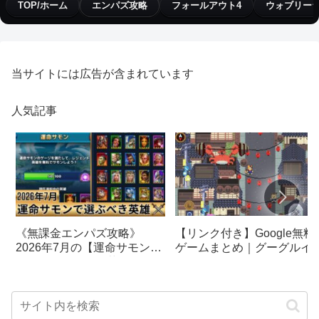
TOP/ホーム
エンパズ攻略
フォールアウト4
ウォブリー
当サイトには広告が含まれています
人気記事
【リンク付き】Google無料
《無課金エンパズ攻略》
ゲームまとめ｜グーグルイ
2026年7月の【運命サモン】
スターエッグ｜ブロック崩
で選ぶべきはこの英雄！！
し、パックマン、オリンピ
【empires & puzzles】
クetc…