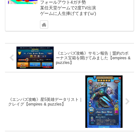
フォールアウト4ガチ勢
某任天堂ゲームで2度TV出演
ゲームに人生捧げてます('ω')
《エンパズ攻略》サモン報告｜盟約のボ
ーナス宝箱を開けてみました【empires &
puzzles】
《エンパズ攻略》星5英雄データリスト｜
クレイグ【empires & puzzles】