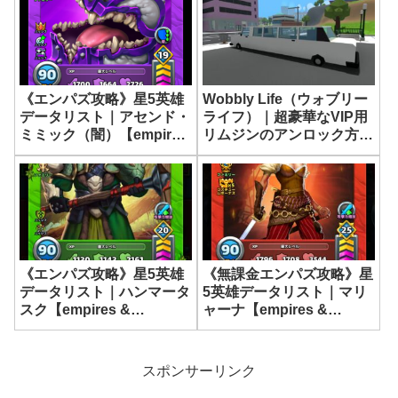
《エンパズ攻略》星5英雄
Wobbly Life（ウォブリー
データリスト｜アセンド・
ライフ）｜超豪華なVIP用
ミミック（闇）【empires
リムジンのアンロック方法
& puzzles】
｜乗り物まとめ
《エンパズ攻略》星5英雄
《無課金エンパズ攻略》星
データリスト｜ハンマータ
5英雄データリスト｜マリ
スク【empires &
ャーナ【empires &
puzzles】
puzzles】
スポンサーリンク