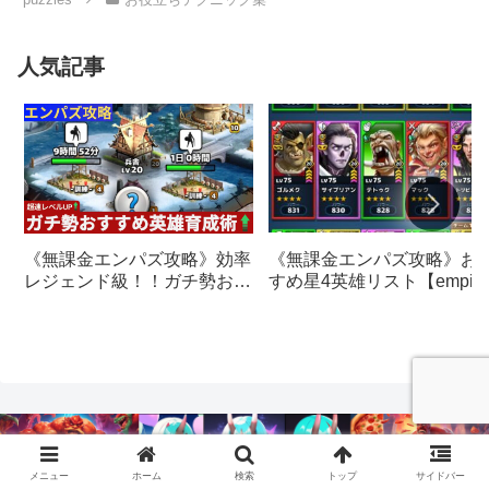
人気記事
《無課金エンパズ攻略》効率
《無課金エンパズ攻略》お
レジェンド級！！ガチ勢おす
すめ星4英雄リスト【empire
すめの英雄レベルアップ法
& puzzles】
【empires & puzzles】
メニュー
ホーム
検索
トップ
サイドバー