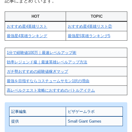
記事にまとめています。
HOT
TOPIC
おすすめ星4英雄リスト
おすすめ星4英雄リスト②
最強星4英雄ランキング
最強星5英雄ランキング5
1分で経験値100万｜最速レベルアップ術
効率レジェンド級｜最速英雄レベルアップ方法
ガチ勢おすすめの経験値稼ぎマップ
最強を目指すならコスチュームサモン1択の理由
高レベルクエスト攻略におすすめのバトルアイテム
記事編集
ピザゲームラボ
提供
Small Giant Games