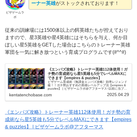
ーナー英雄
がストックされております！
ピザゲームラ
ボ
従来の訓練場には1500体以上の餌英雄たちが控えており
ますので、星3英雄や星4英雄にはそちらを与え、何か目
ぼしい星5英雄をGETした場合はこちらのトレーナー英雄
軍団を一気に解き放つという育成プログラムです(#^^#)
《エンパズ攻略》トレーナー英雄112体使用！ガ
チ勢の育成術なら星5英雄も5分でレベルMAXに
できます【empires & puzzles】
ピザゲーム育成術《無課金エンパズ攻略》効率レジェンド
級！！ガチ勢おすすめの英雄レベルアップ法【empires &
puzzles】 | ピザゲームラボ@アフターマス↑以前に当ブロ
グで紹介しました、筆者オリジナルの英雄育成法「ピザゲ
2025.04.29
kentatenchobase.com
ーム育成術...
《エンパズ攻略》トレーナー英雄112体使用！ガチ勢の育
成術なら星5英雄も5分でレベルMAXにできます【empires
& puzzles】 | ピザゲームラボ@アフターマス