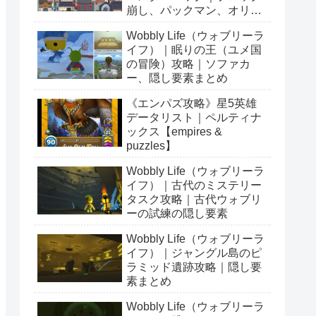
崩し、パックマン、オリン
ピックetc…
Wobbly Life（ウォブリーラ
イフ）｜眠りの王（ユメ国
の冒険）攻略｜ソファカ
ー、隠し要素まとめ
《エンパズ攻略》星5英雄
データリスト｜ペルティナ
ックス【empires &
puzzles】
Wobbly Life（ウォブリーラ
イフ）｜古代のミステリー
タスク攻略｜古代ウォブリ
ーの試練の隠し要素
Wobbly Life（ウォブリーラ
イフ）｜ジャングル島のピ
ラミッド遺跡攻略｜隠し要
素まとめ
Wobbly Life（ウォブリーラ