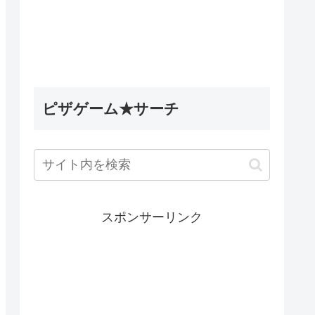
5英雄デ
Wobbly Life（ウォブリーラ
ィナック
イフ）｜古代のミステリータ
les】
スク攻略｜古代ウォブリーの
試練の隠し要素
ピザゲーム★サーチ
スポンサーリンク