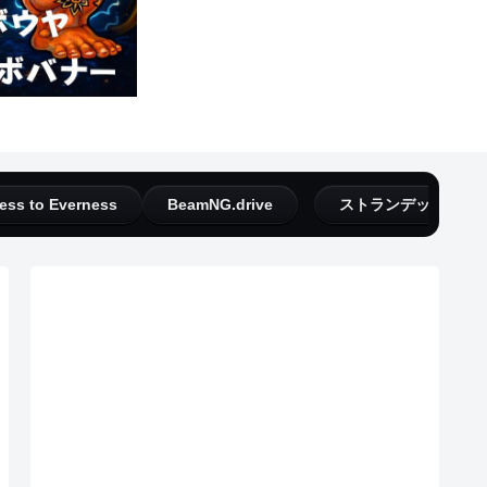
ess to Everness
BeamNG.drive
ストランデッドディ