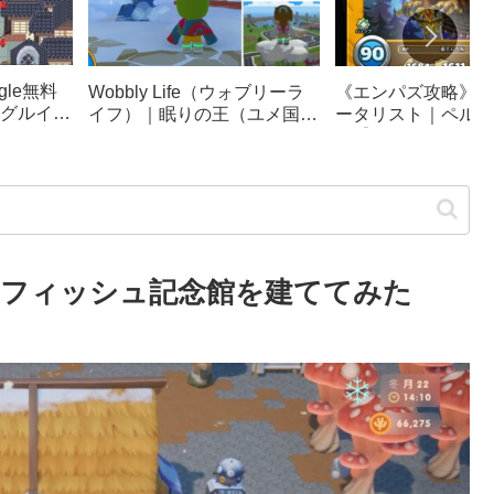
le無料
《エンパズ攻略》星
Wobbly Life（ウォブリーラ
グルイー
ータリスト｜ペルテ
イフ）｜眠りの王（ユメ国の
ック崩
ス【empires & puzz
冒険）攻略｜ソファカー、隠
リンピッ
し要素まとめ
フィッシュ記念館を建ててみた