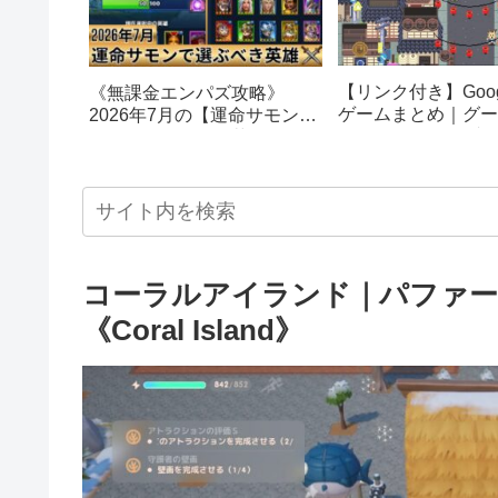
【リンク付き】Goog
《無課金エンパズ攻略》
ゲームまとめ｜グー
2026年7月の【運命サモン】
スターエッグ｜ブロ
で選ぶべきはこの英雄！！
し、パックマン、オ
【empires & puzzles】
クetc…
コーラルアイランド｜パファー
《Coral Island》