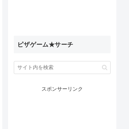
5英雄デ
Wobbly Life（ウォブリーラ
ィナック
イフ）｜古代のミステリータ
les】
スク攻略｜古代ウォブリーの
試練の隠し要素
ピザゲーム★サーチ
スポンサーリンク