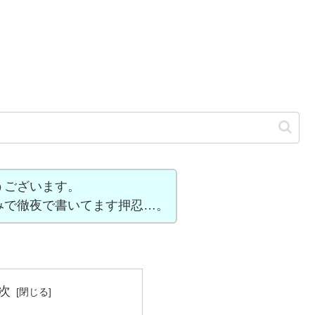
うございます。
みで徹夜で書いてます押忍…。
次