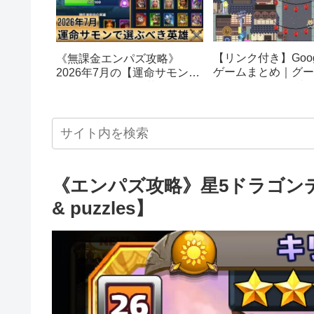
【リンク付き】Goog
《無課金エンパズ攻略》
ゲームまとめ｜グー
2026年7月の【運命サモン】
スターエッグ｜ブロ
で選ぶべきはこの英雄！！
し、パックマン、オ
【empires & puzzles】
クetc…
《エンパズ攻略》星5ドラゴンデ
& puzzles】