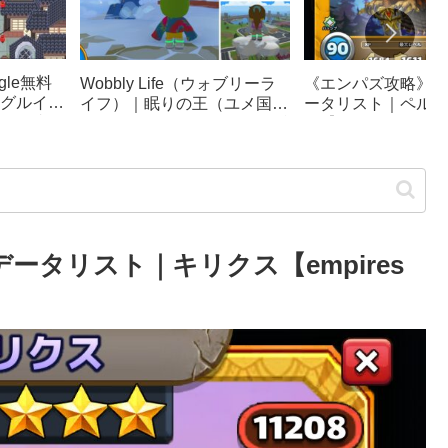
le無料
《エンパズ攻略》星
Wobbly Life（ウォブリーラ
グルイー
ータリスト｜ペルテ
イフ）｜眠りの王（ユメ国の
ック崩
ス【empires & puzz
冒険）攻略｜ソファカー、隠
リンピッ
し要素まとめ
ータリスト｜キリクス【empires