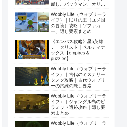
崩し、パックマン、オリン
ピックetc…
Wobbly Life（ウォブリーラ
イフ）｜眠りの王（ユメ国
の冒険）攻略｜ソファカ
ー、隠し要素まとめ
《エンパズ攻略》星5英雄
データリスト｜ペルティナ
ックス【empires &
puzzles】
Wobbly Life（ウォブリーラ
イフ）｜古代のミステリー
タスク攻略｜古代ウォブリ
ーの試練の隠し要素
Wobbly Life（ウォブリーラ
イフ）｜ジャングル島のピ
ラミッド遺跡攻略｜隠し要
素まとめ
Wobbly Life（ウォブリーラ