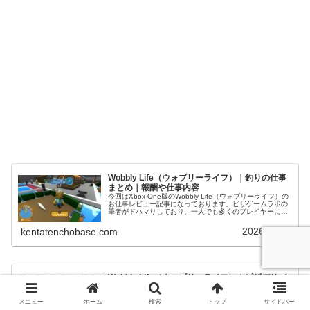
Wobbly Life（ウォブリーライフ）｜釣りの仕事
まとめ｜報酬や仕事内容
今回はXbox One版のWobbly Life（ウォブリーライフ）の
お仕事レビュー記事になっております。ピザゲームラボの
筆者がドハマりしており、一人でも多くのプレイヤーにこ
の面白さを届けるべく、スクリーンショット多めでお送り
いたします(#...
2026.04.06
kentatenchobase.com
Wobbly Life（ウォブリーライフ）｜ピザデリバ
リー＆トレジャーハントの仕事まとめ｜報酬や仕
事内容
メニュー
ホーム
検索
トップ
サイドバー
今回はXbox One版のWobbly Life（ウォブリーライフ）の