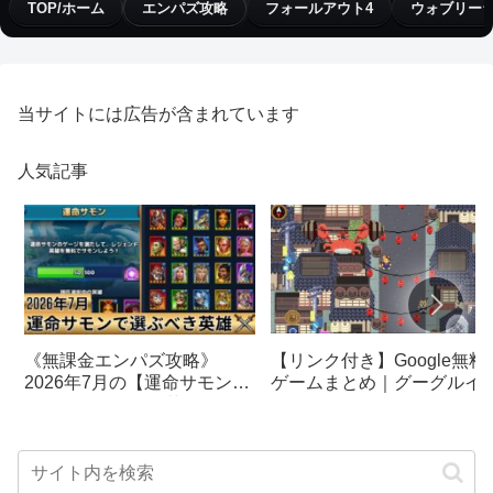
TOP/ホーム
エンパズ攻略
フォールアウト4
ウォブリー
当サイトには広告が含まれています
人気記事
【リンク付き】Google無料
《無課金エンパズ攻略》
ゲームまとめ｜グーグルイ
2026年7月の【運命サモン】
スターエッグ｜ブロック崩
で選ぶべきはこの英雄！！
し、パックマン、オリンピ
【empires & puzzles】
クetc…