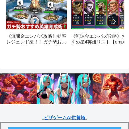
《無課金エンパズ攻略》お
《無課金エンパズ攻略》効率
すめ星4英雄リスト【empire
レジェンド級！！ガチ勢おす
& puzzles】
すめの英雄レベルアップ法
【empires & puzzles】
-ピザゲームAI供養塔-