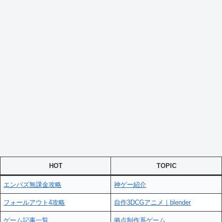
HOT
TOPIC
エンパズ無課金攻略
神ゲー紹介
フォールアウト4攻略
自作3DCGアニメ｜blender
ゲーム記事一覧
拠点制作系ゲーム