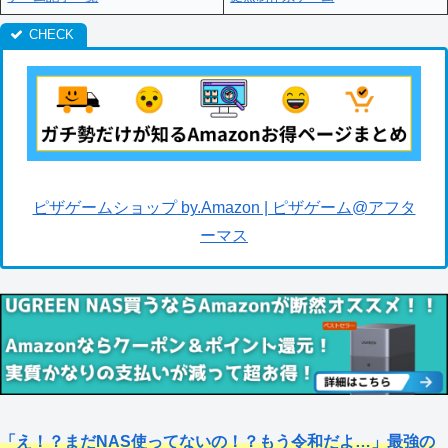
ピザゲームショップ by.Amazon | ピザゲーム@アフタ
ーマス
「え！？まだNAS使ってないの！？もう令和だよ…」最強の