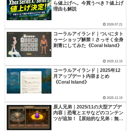
ら値上げへ。今買うべき？値上げ
理由も解説
2026.07.21
コーラルアイランド｜ついにタト
ゥーショップ解禁！さっそく全身
刺青にしてみた《Coral Island》
2025.12.15
コーラルアイランド｜2025年12
月アップデート内容まとめ
《Coral Island》
2025.12.15
原人兄弟｜2025/11の大型アプデ
内容｜恐竜とエサなどのコンテン
ツが追加！【原始的な兄弟：無限
進化】