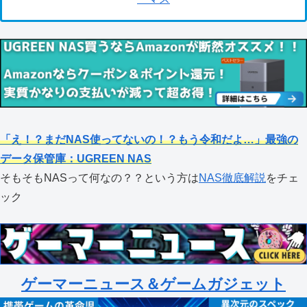
「え！？まだNAS使ってないの！？もう令和だよ…」最強の
データ保管庫：UGREEN NAS
そもそもNASって何なの？？という方は
NAS徹底解説
をチェ
ック
ゲーマーニュース＆ゲームガジェット