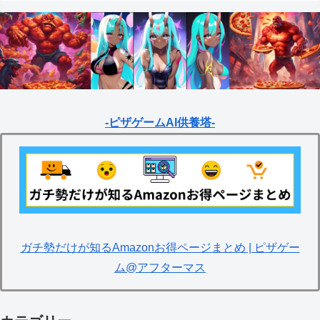
-ピザゲームAI供養塔-
ガチ勢だけが知るAmazonお得ページまとめ | ピザゲー
ム@アフターマス