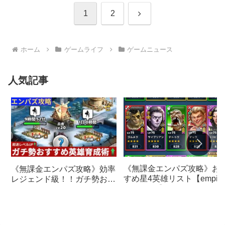
次
1
2
へ
ホーム
ゲームライフ
ゲームニュース
人気記事
《無課金エンパズ攻略》お
《無課金エンパズ攻略》効率
すめ星4英雄リスト【empire
レジェンド級！！ガチ勢おす
& puzzles】
すめの英雄レベルアップ法
【empires & puzzles】