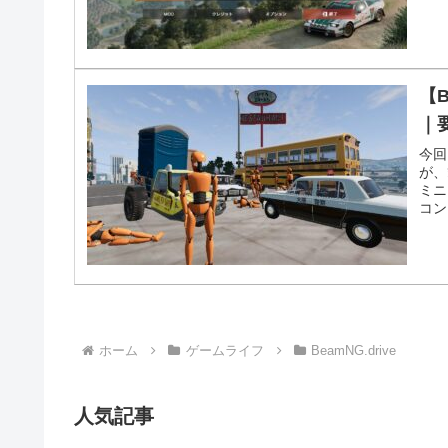
【
｜
今回
が、
ミニ
コン
ホーム
ゲームライフ
BeamNG.drive
人気記事