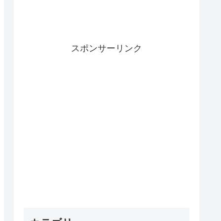
スポンサーリンク
略》現段
《無課金エンパズ攻略》レイ
《無課金エンパズ攻
ジェンド
ドで戦いたくない最強星5英
勢オススメの経験値
天王
雄ランキング
プ【empires & puzz
es】
TOP5【empires & puzzles】