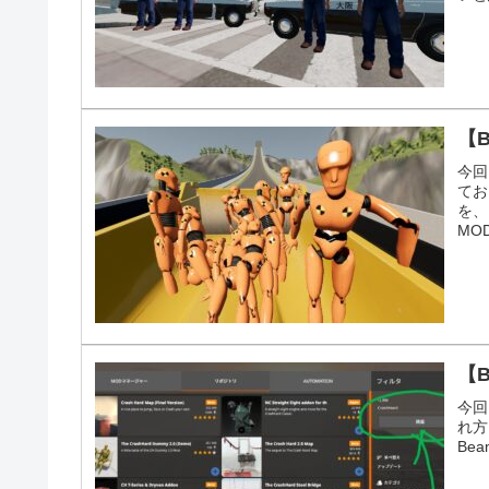
【B
今回
てお
を、
MO
【
今回
れ方
Bea