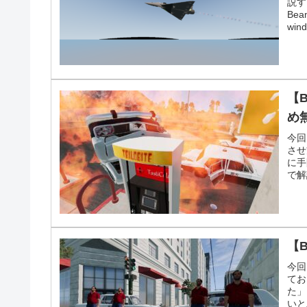
説す
Bea
wind
【
め
今回
させ
に手
で解
【B
今回
てお
た」
いと