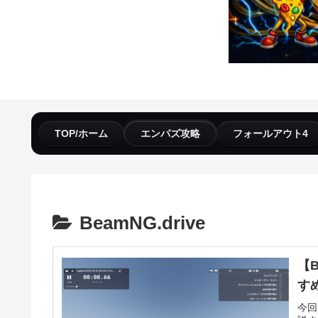
TOP/ホーム
エンパズ攻略
フォールアウト4
BeamNG.drive
【
す
今回