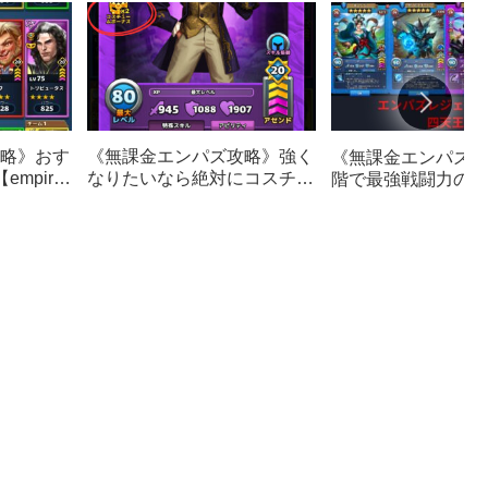
略》おす
《無課金エンパズ攻略》強く
《無課金エンパズ攻
mpires
なりたいなら絶対にコスチュ
階で最強戦闘力のレ
ームサモンがおすすめ！その
英雄！！エンパズ四
理由を解説【empires &
【empires & puzzl
puzzles】