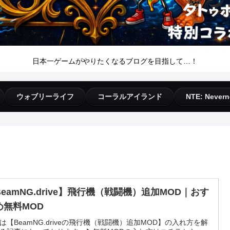
日本一ゲームがやりたくなるブログを目指して…！
ウォブリーライフ
コーラルアイランド
NTE: Nevern
BeamNG.drive】飛行機（戦闘機）追加MOD｜おす
め無料MOD
は【BeamNG.driveの飛行機（戦闘機）追加MOD】の入れ方を解