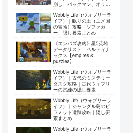
崩し、パックマン、オリン
ピックetc…
Wobbly Life（ウォブリーラ
イフ）｜眠りの王（ユメ国
の冒険）攻略｜ソファカ
ー、隠し要素まとめ
《エンパズ攻略》星5英雄
データリスト｜ペルティナ
ックス【empires &
puzzles】
Wobbly Life（ウォブリーラ
イフ）｜古代のミステリー
タスク攻略｜古代ウォブリ
ーの試練の隠し要素
Wobbly Life（ウォブリーラ
イフ）｜ジャングル島のピ
ラミッド遺跡攻略｜隠し要
素まとめ
Wobbly Life（ウォブリーラ