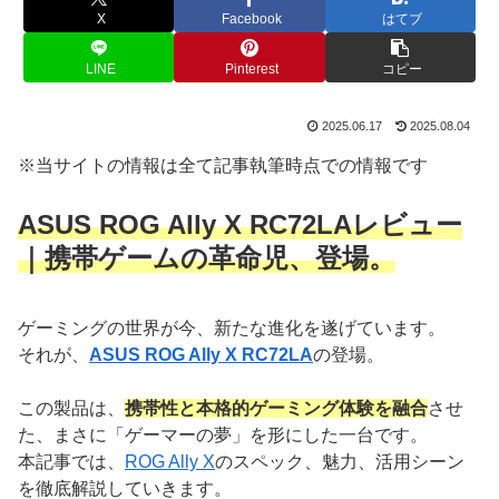
X
Facebook
はてブ
LINE
Pinterest
コピー
2025.06.17
2025.08.04
※当サイトの情報は全て記事執筆時点での情報です
ASUS ROG Ally X RC72LAレビュー
｜携帯ゲームの革命児、登場。
ゲーミングの世界が今、新たな進化を遂げています。
それが、
ASUS ROG Ally X RC72LA
の登場。
この製品は、
携帯性と本格的ゲーミング体験を融合
させ
た、まさに「ゲーマーの夢」を形にした一台です。
本記事では、
ROG Ally X
のスペック、魅力、活用シーン
を徹底解説していきます。