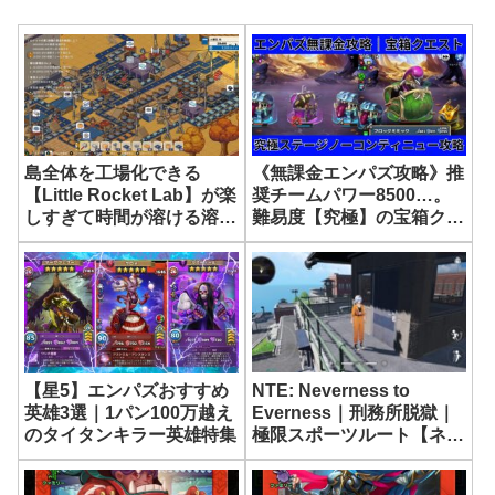
島全体を工場化できる
《無課金エンパズ攻略》推
【Little Rocket Lab】が楽
奨チームパワー8500…。
しすぎて時間が溶ける溶け
難易度【究極】の宝箱クエ
る…｜リトルロケットラボ
ストがエグい｜ノーコンテ
ィニュークリア方法
【empires & puzzles】
NTE: Neverness to
【星5】エンパズおすすめ
Everness｜刑務所脱獄｜
英雄3選｜1パン100万越え
極限スポーツルート【ネバ
のタイタンキラー英雄特集
エバ】