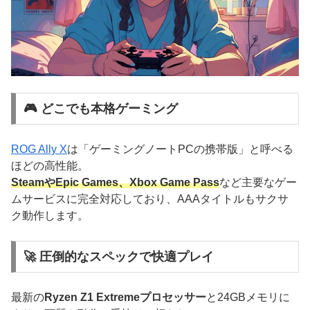
🎮 どこでも本格ゲーミング
ROG Ally X
は「ゲーミングノートPCの携帯版」と呼べる
ほどの高性能。
SteamやEpic Games、Xbox Game Pass
など主要なゲー
ムサービスに完全対応しており、AAAタイトルもサクサ
ク動作します。
🚀 圧倒的なスペックで快適プレイ
最新の
Ryzen Z1 Extremeプロセッサー
と24GBメモリに