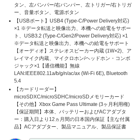
タン、左バンパー/右バンパー、左トリガー/右トリガ
ー、音量ボタン、電源ボタン
【USBポート】USB4 (Type-C/Power Delivery対応)
×1 ※データ転送と映像出力、本機への給電をサポー
ト、USB3.2 (Type-C/Gen2/Power Delivery対応) ×1
※データ転送と映像出力、本機への給電をサポート
【オーディオ】ステレオスピーカー内蔵 (1W×2)、ア
レイマイク内蔵、マイクロホン/ヘッドホン・コンボ
ジャック×1【通信機能】無線
LAN:IEEE802.11a/b/g/n/ac/ax (Wi-Fi 6E), Bluetooth
5.4
【カードリーダー】
microSDXC/microSDHC/microSDメモリーカード
【その他】Xbox Game Pass Ultimate (3ヶ月利用権)
【保証期間】本体、バッテリーおよびACアダプタ
ー：購入日より12ヵ月間の日本国内保証【主な付属
品】ACアダプター、製品マニュアル、製品保証書