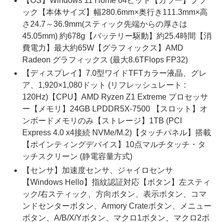
【OS】Windows 11 Home 64ビット【カラー】ブラ
ック【本体サイズ】幅280.6mm×奥行き111.3mm×高
さ24.7～36.9mm(スティック先端からの厚さは
45.05mm) 約678g【バッテリー駆動】約25.4時間【消
費電力】最大約65W【グラフィックス】AMD
Radeon グラフィックス (最大8.6TFlops FP32)
【ディスプレイ】7.0型ワイドTFTカラー液晶、グレ
ア、1,920×1,080ドット (リフレッシュレート :
120Hz)【CPU】AMD Ryzen Z1 Extreme プロセッサ
ー【メモリ】24GB LPDDR5X-7500 【スロット】オ
ンボードメモリのみ【ストレージ】1TB (PCI
Express 4.0 x4接続 NVMe/M.2)【タッチパネル】搭載
【ポインティングデバイス】10点マルチタッチ・タ
ッチスクリーン (静電容量方式)
【センサ】加速度センサ、ジャイロセンサ
【Windows Hello】指紋認証対応【ボタン】左スティ
ック/右スティック、方向ボタン、表示ボタン、コマ
ンドセンターボタン、Armory Crateボタン、メニュー
ボタン、A/B/X/Yボタン、マクロ1ボタン、マクロ2ボ