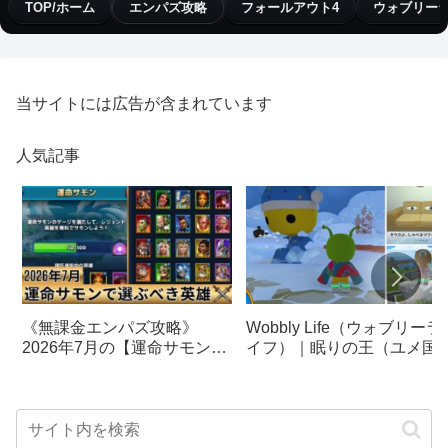
TOP/ホーム
エンパズ攻略
フォールアウト4
ウォブリー
当サイトには広告が含まれています
人気記事
《無課金エンパズ攻略》
Wobbly Life（ウォブリーラ
2026年7月の【運命サモン】
イフ）｜眠りの王（ユメ国
で選ぶべきはこの英雄！！
冒険）攻略｜ソファカー、
【empires & puzzles】
し要素まとめ