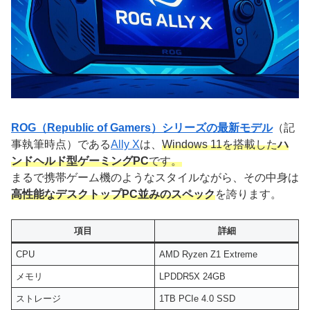
ROG（Republic of Gamers）シリーズの最新モデル
（記
事執筆時点）である
Ally X
は、
Windows 11を搭載した
ハ
ンドヘルド型ゲーミングPC
です。
まるで携帯ゲーム機のようなスタイルながら、その中身は
高性能なデスクトップPC並みのスペック
を誇ります。
項目
詳細
CPU
AMD Ryzen Z1 Extreme
メモリ
LPDDR5X 24GB
ストレージ
1TB PCIe 4.0 SSD