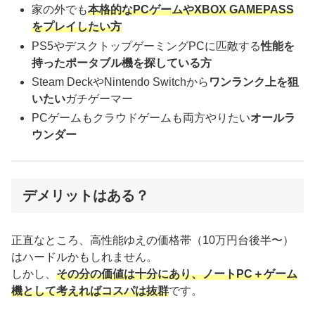
家の外でも
本格的なPCゲームやXBOX GAMEPASS
をプレイしたい方
PS5やデスクトップゲーミングPCに匹敵する
性能を
持ったポータブル機を探している方
Steam DeckやNintendo Switchから
ワンランク上を狙
いたい
ガチゲーマー
PCゲームもクラウドゲームも両方やりたい
オールラ
ウンダー
デメリットはある？
正直なところ、高性能ゆえの価格帯（10万円台後半〜）
はハードルかもしれません。
しかし、
その分の価値は十分にあり、ノートPC＋ゲーム
機として考えればコスパは抜群
です。