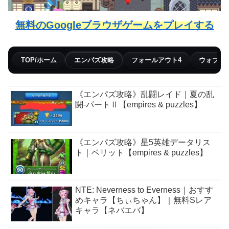
無料のGoogleブラウザゲームをプレイする
TOP/ホーム
エンパズ攻略
フォールアウト4
ウォブリ
《エンパズ攻略》乱闘レイド｜夏の乱
闘-パートⅡ【empires & puzzles】
《エンパズ攻略》星5英雄データリス
ト｜ベリット【empires & puzzles】
NTE: Neverness to Everness｜おすす
めキャラ【ちぃちゃん】｜無料Sレア
キャラ【ネバエバ】