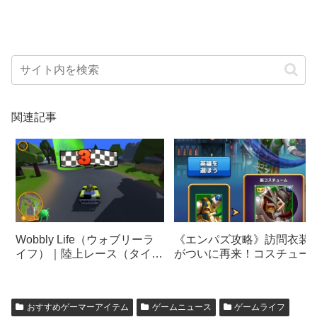
関連記事
《エンパズ攻略》訪問衣装
Wobbly Life（ウォブリーラ
がついに再来！コスチュー
イフ）｜陸上レース（タイム
狙い撃ち！【empires &
トライアル）まとめ｜報酬や
puzzles】
ゲーム内容
おすすめゲーマーアイテム
ゲームニュース
ゲームライフ