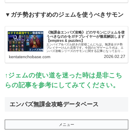
▼ガチ勢おすすめのジェムを使うべきサモン
《無課金エンパズ攻略》どのサモンにジェムを使
うべきなのかをガチプレイヤーが徹底解説します
【empires & puzzles】
エンパイア&パズル好きの皆様こんにちは。無課金ガチ勢
プレイヤーけんた店長です。今回のピザゲームラボは、エ
ンパズ攻略シリーズのサモンに関する記事になっておりま
す～。エンパズを無課金で丸4年以上プレイするガチ勢の
2026.02.27
kentatenchobase.com
筆者が、多くのプレイヤーさんが迷...
↑ジェムの使い道を迷った時は是非こち
らの記事を参考にしてみてください。
エンパズ無課金攻略データベース
メニュー