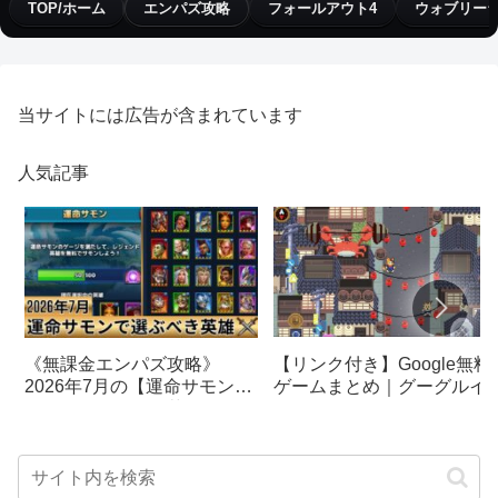
TOP/ホーム
エンパズ攻略
フォールアウト4
ウォブリー
当サイトには広告が含まれています
人気記事
【リンク付き】Google無料
《無課金エンパズ攻略》
ゲームまとめ｜グーグルイ
2026年7月の【運命サモン】
スターエッグ｜ブロック崩
で選ぶべきはこの英雄！！
し、パックマン、オリンピ
【empires & puzzles】
クetc…