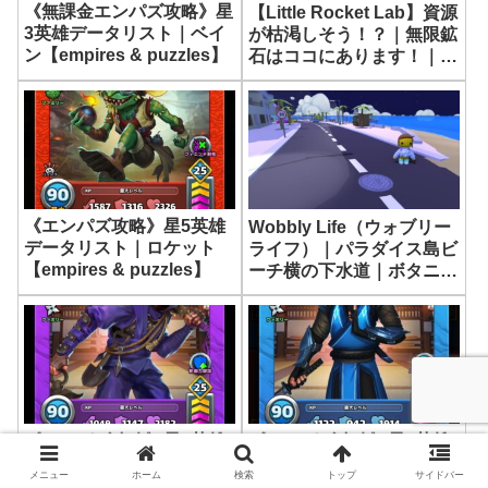
《無課金エンパズ攻略》星
【Little Rocket Lab】資源
3英雄データリスト｜ベイ
が枯渇しそう！？｜無限鉱
ン【empires & puzzles】
石はココにあります！｜輸
送機関車アンロック方法
《エンパズ攻略》星5英雄
Wobbly Life（ウォブリー
データリスト｜ロケット
ライフ）｜パラダイス島ビ
【empires & puzzles】
ーチ横の下水道｜ボタニカ
ル
《エンパズ攻略》星5英雄
《エンパズ攻略》星5英雄
データリスト｜クォーツ
データリスト｜コバルト
メニュー
ホーム
検索
トップ
サイドバー
【empires & puzzles】
【empires & puzzles】