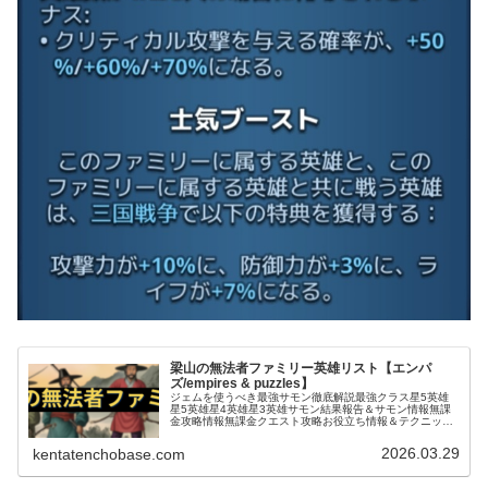
梁山の無法者ファミリー英雄リスト【エンパ
ズ/empires & puzzles】
ジェムを使うべき最強サモン徹底解説最強クラス星5英雄
星5英雄星4英雄星3英雄サモン結果報告＆サモン情報無課
金攻略情報無課金クエスト攻略お役立ち情報＆テクニック
タイタン関連戦いたくない厄介な英雄エンパズ｜ドラゴン
スパイアー攻略 (adsbyg...
2026.03.29
kentatenchobase.com