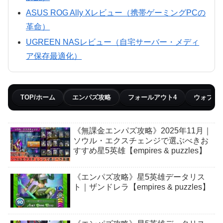
ASUS ROG Ally Xレビュー（携帯ゲーミングPCの
革命）
UGREEN NASレビュー（自宅サーバー・メディ
ア保存最適化）
TOP/ホーム
エンパズ攻略
フォールアウト4
ウォブリ
《無課金エンパズ攻略》2025年11月｜
ソウル・エクスチェンジで選ぶべきお
すすめ星5英雄【empires & puzzles】
《エンパズ攻略》星5英雄データリス
ト｜ザンドレラ【empires & puzzles】