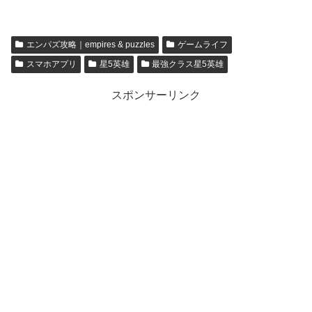
【empires & puzzles】
【empires & puzzles】
エンパズ攻略｜empires & puzzles
ゲームライフ
スマホアプリ
星5英雄
最強クラス星5英雄
スポンサーリンク