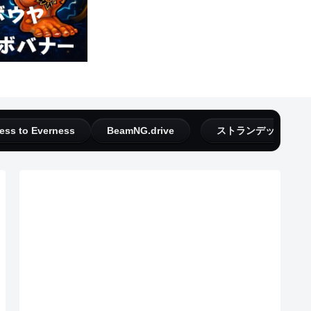
ess to Everness
BeamNG.drive
ストランデッドディ