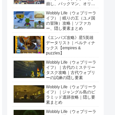
崩し、パックマン、オリン
ピックetc…
Wobbly Life（ウォブリーラ
イフ）｜眠りの王（ユメ国
の冒険）攻略｜ソファカ
ー、隠し要素まとめ
《エンパズ攻略》星5英雄
データリスト｜ペルティナ
ックス【empires &
puzzles】
Wobbly Life（ウォブリーラ
イフ）｜古代のミステリー
タスク攻略｜古代ウォブリ
ーの試練の隠し要素
Wobbly Life（ウォブリーラ
イフ）｜ジャングル島のピ
ラミッド遺跡攻略｜隠し要
素まとめ
Wobbly Life（ウォブリーラ