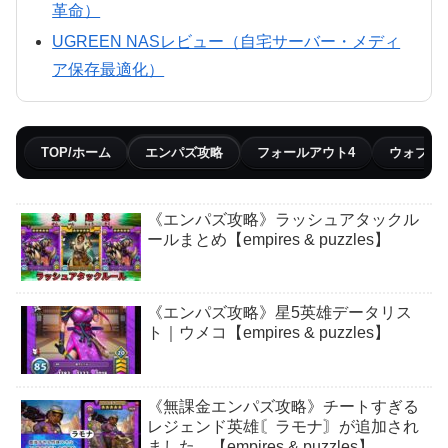
革命）
UGREEN NASレビュー（自宅サーバー・メディ
ア保存最適化）
TOP/ホーム
エンパズ攻略
フォールアウト4
ウォブリ
《エンパズ攻略》ラッシュアタックル
ールまとめ【empires & puzzles】
《エンパズ攻略》星5英雄データリス
ト｜ウメコ【empires & puzzles】
《無課金エンパズ攻略》チートすぎる
レジェンド英雄〘ラモナ〙が追加され
ました…【empires & puzzles】