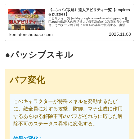
《エンパズ攻略》達人アビリティ一覧【empires
& puzzles】
アビリティ一覧 (adsbygoogle = window.adsbygoogle ||
[]).push({});達人の復活達人の復活致命的な攻撃を受けた場
合、そのターン終了時に+30％の確率で復活する。復活し
た場合、以下の効果も発動する...
2025.11.08
kentatenchobase.com
●パッシブスキル
バフ変化
このキャラクターが特殊スキルを発動するたび
に、敵全員に対する攻撃、防御、マナ生成に作用
するあらゆる解除不可のバフがそれらに応じた解
除不可のステータス異常に変化する。
効果の変化：