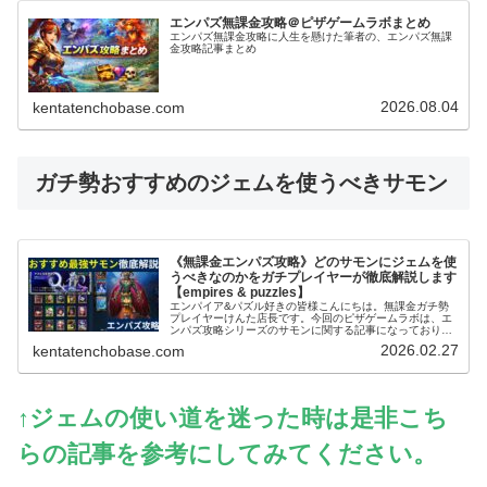
エンパズ無課金攻略＠ピザゲームラボまとめ
エンパズ無課金攻略に人生を懸けた筆者の、エンパズ無課
金攻略記事まとめ
2026.08.04
kentatenchobase.com
ガチ勢おすすめのジェムを使うべきサモン
《無課金エンパズ攻略》どのサモンにジェムを使
うべきなのかをガチプレイヤーが徹底解説します
【empires & puzzles】
エンパイア&パズル好きの皆様こんにちは。無課金ガチ勢
プレイヤーけんた店長です。今回のピザゲームラボは、エ
ンパズ攻略シリーズのサモンに関する記事になっておりま
す～。エンパズを無課金で丸4年以上プレイするガチ勢の
2026.02.27
kentatenchobase.com
筆者が、多くのプレイヤーさんが迷...
↑ジェムの使い道を迷った時は是非こち
らの記事を参考にしてみてください。