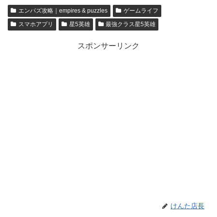
puzzles】
puzzles】
エンパズ攻略｜empires & puzzles
ゲームライフ
スマホアプリ
星5英雄
最強クラス星5英雄
スポンサーリンク
けんた店長