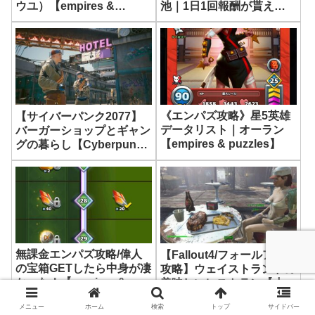
ウユ）【empires &
池｜1日1回報酬が貰える
puzzles】
【ネバエバ】
《エンパズ攻略》星5英雄
【サイバーパンク2077】
データリスト｜オーラン
バーガーショップとギャン
【empires & puzzles】
グの暮らし【Cyberpunk
2077】
無課金エンパズ攻略/偉人
【Fallout4/フォールアウト
の宝箱GETしたら中身が凄
攻略】ウェイストランドの
かった！【empires &
美味しいレストラン【小ネ
puzzles】
タ】
メニュー
ホーム
検索
トップ
サイドバー