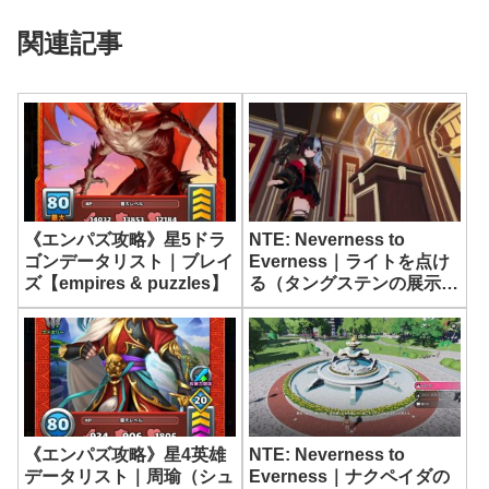
関連記事
《エンパズ攻略》星5ドラ
NTE: Neverness to
ゴンデータリスト｜ブレイ
Everness｜ライトを点け
ズ【empires & puzzles】
る（タングステンの展示
室）ブランコが千回揺れた
ら｜サイドストーリー攻略
【ネバエバ】
《エンパズ攻略》星4英雄
NTE: Neverness to
データリスト｜周瑜（シュ
Everness｜ナクペイダの