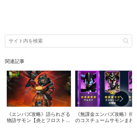
関連記事
《エンパズ攻略》語られざる
《無課金エンパズ攻略》待
物語サモン【炎とフロストの
のコスチュームサモンまわ
財宝】にエグいコスチューム
てみたらまさかの衝撃結果
が追加【empires &
唖然…【empires &