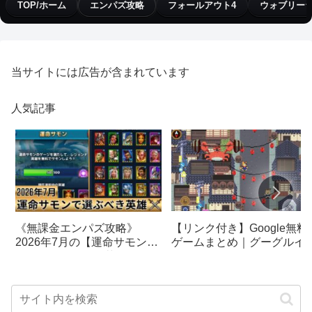
TOP/ホーム
エンパズ攻略
フォールアウト4
ウォブリー
当サイトには広告が含まれています
人気記事
【リンク付き】Google無料
《無課金エンパズ攻略》
ゲームまとめ｜グーグルイ
2026年7月の【運命サモン】
スターエッグ｜ブロック崩
で選ぶべきはこの英雄！！
し、パックマン、オリンピ
【empires & puzzles】
クetc…