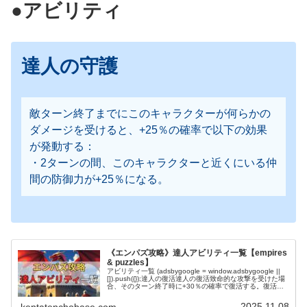
●アビリティ
達人の守護
敵ターン終了までにこのキャラクターが何らかの
ダメージを受けると、+25％の確率で以下の効果
が発動する：
・2ターンの間、このキャラクターと近くにいる仲
間の防御力が+25％になる。
《エンパズ攻略》達人アビリティ一覧【empires
& puzzles】
アビリティ一覧 (adsbygoogle = window.adsbygoogle ||
[]).push({});達人の復活達人の復活致命的な攻撃を受けた場
合、そのターン終了時に+30％の確率で復活する。復活し
た場合、以下の効果も発動する...
2025.11.08
kentatenchobase.com