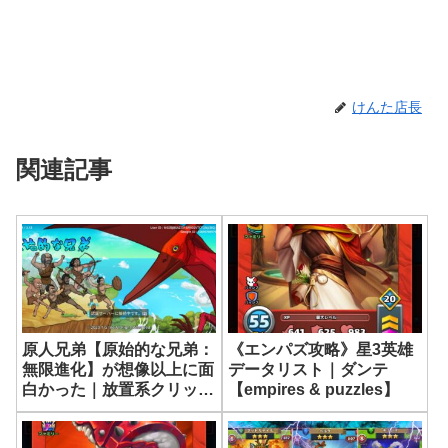
けんた店長
関連記事
原人兄弟【原始的な兄弟：
《エンパズ攻略》星3英雄
無限進化】が想像以上に面
データリスト｜ダンテ
白かった｜放置系クリッカ
【empires & puzzles】
ー【プリミティブブラザー
ズ】