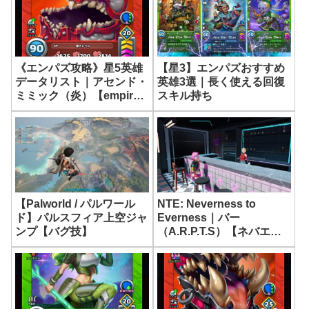
《エンパズ攻略》星5英雄
【星3】エンパズおすすめ
データリスト｜アセンド・
英雄3選｜長く使える回復
ミミック（炎）【empires
スキル持ち
& puzzles】
NTE: Neverness to
【Palworld / パルワール
Everness｜バー
ド】パルスフィア上空ジャ
（A.R.P.T.S）【ネバエ
ンプ【バグ技】
バ】