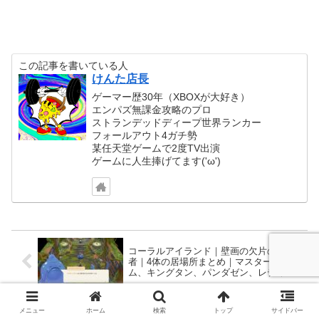
この記事を書いている人
けんた店長
ゲーマー歴30年（XBOXが大好き）
エンパズ無課金攻略のプロ
ストランデッドディープ世界ランカー
フォールアウト4ガチ勢
某任天堂ゲームで2度TV出演
ゲームに人生捧げてます('ω')
コーラルアイランド｜壁画の欠片の守護
者｜4体の居場所まとめ｜マスタースライ
ム、キングタン、パンダゼン、レディ
ー・ラヴァンナ《Coral Island》
原人兄弟｜フィギュア獲得方法｜過去の
メニュー
ホーム
検索
トップ
サイドバー