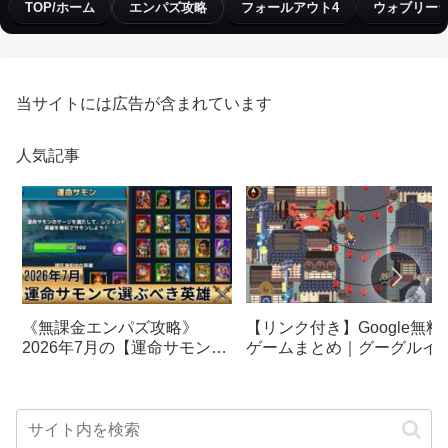
TOP/ホーム
エンパズ攻略
フォールアウト4
ウォブリー
当サイトには広告が含まれています
人気記事
【リンク付き】Google無料
《無課金エンパズ攻略》
ゲームまとめ｜グーグルイ
2026年7月の【運命サモン】
スターエッグ｜ブロック崩
で選ぶべきはこの英雄！！
し、パックマン、オリンピ
【empires & puzzles】
クetc…