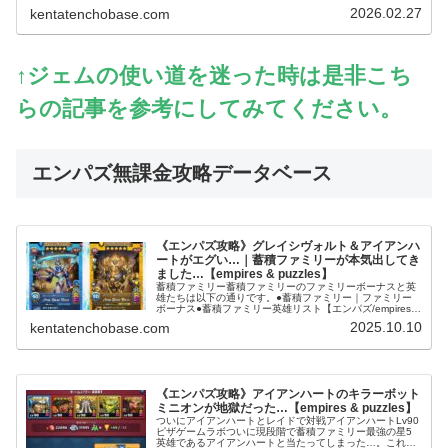
す～。エンパズを無課金で丸4年以上プレイするガチ勢の
2026.02.27
kentatenchobase.com
筆者が、多くのプレイヤーさんが迷...
↑ジェムの使い道を迷った時は是非こち
らの記事を参考にしてみてください。
エンパズ無課金攻略データベース
《エンパズ攻略》グレイシヴォルト＆アイアンハ
ートがエグい…｜蓄積ファミリーが本気出してき
ました…【empires & puzzles】
蓄積ファミリー蓄積ファミリーのファミリーボーナスと英
雄たちは以下の通りです。●蓄積ファミリー｜ファミリー
ボーナス●蓄積ファミリー英雄リスト【エンパズ/empires &
puzzles】 | ピザゲームラボ@アフターマスピザゲームラボ
2025.10.10
kentatenchobase.com
蓄積コ...
《エンパズ攻略》アイアンハートのキラーボット
ミニオンが地獄だった…【empires & puzzles】
ついにアイアンハートとレイドで対戦アイアンハートLv90
ピザゲームラボついに現段階で蓄積ファミリー最強の星5
英雄であるアイアンハートと当たってしまった…。これは