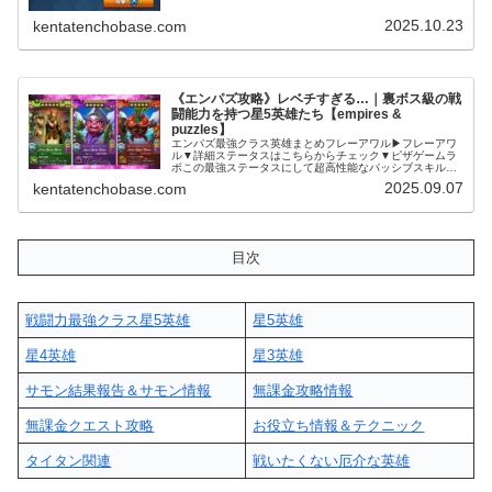
人柱になるため、逃げずに戦いますよ…！！ミニオンコア
のキラーボットミニオンが怖い...
2025.10.23
kentatenchobase.com
《エンパズ攻略》レベチすぎる…｜裏ボス級の戦
闘能力を持つ星5英雄たち【empires &
puzzles】
エンパズ最強クラス英雄まとめフレーアワル▶フレーアワ
ル▼詳細ステータスはこちらからチェック▼ピザゲームラ
ボこの最強ステータスにして超高性能なパッシブスキル×3
付き (adsbygoogle = window.adsbygoogle || [...
2025.09.07
kentatenchobase.com
目次
戦闘力最強クラス星5英雄
星5英雄
星4英雄
星3英雄
サモン結果報告＆サモン情報
無課金攻略情報
無課金クエスト攻略
お役立ち情報＆テクニック
タイタン関連
戦いたくない厄介な英雄