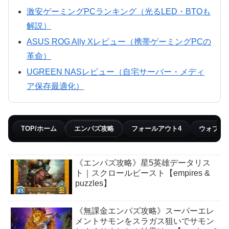
激安ゲーミングPCランキング（光るLED・BTOも
解説）
ASUS ROG Ally Xレビュー（携帯ゲーミングPCの
革命）
UGREEN NASレビュー（自宅サーバー・メディ
ア保存最適化）
TOP/ホーム
エンパズ攻略
フォールアウト4
ウォブリ
《エンパズ攻略》星5英雄データリス
ト｜スクロールビースト【empires &
puzzles】
《無課金エンパズ攻略》スーパーエレ
メントサモンをスラガス狙いでサモン