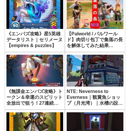
《エンパズ攻略》星5英雄
【Palworld / パルワール
データリスト｜セリメーヌ
ド】肉切り包丁で集落の長
【empires & puzzles】
を解体してみた結果…
《無課金エンパズ攻略》ト
NTE: Neverness to
ークン＆幸運のスピリット
Everness｜観賞魚ショッ
全放出で狙う！27連続サ
プ（月光湾）｜水槽の設置
モン結果発表【empires &
方法【ネバエバ】
puzzles】