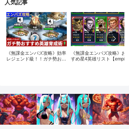
人気記事
《無課金エンパズ攻略》お
《無課金エンパズ攻略》効率
すめ星4英雄リスト【empire
レジェンド級！！ガチ勢おす
& puzzles】
すめの英雄レベルアップ法
【empires & puzzles】