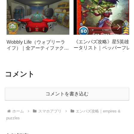
《エンパズ攻略》星5英雄デ
Wobbly Life（ウォブリーラ
ータリスト｜ペッパーフレ
イフ）｜全アーティファクト
ム【empires & puzzles】
を寄贈すると貰えるヤバい報
酬【空飛ぶ車】
コメント
コメントを書き込む
ホーム
スマホアプリ
エンパズ攻略｜empires &
puzzles