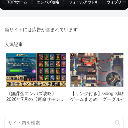
TOP/ホーム
エンパズ攻略
フォールアウト4
ウォブリー
当サイトには広告が含まれています
人気記事
【リンク付き】Google無料
《無課金エンパズ攻略》
ゲームまとめ｜グーグルイ
2026年7月の【運命サモン】
スターエッグ｜ブロック崩
で選ぶべきはこの英雄！！
し、パックマン、オリンピ
【empires & puzzles】
クetc…