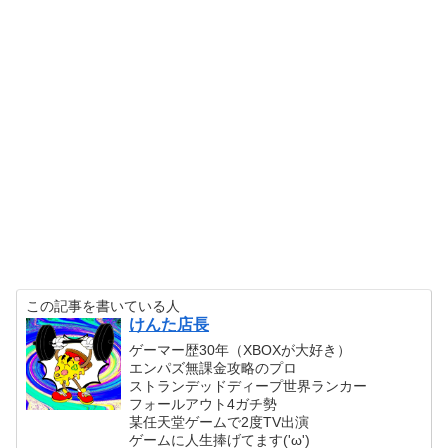
この記事を書いている人
けんた店長
ゲーマー歴30年（XBOXが大好き）
エンパズ無課金攻略のプロ
ストランデッドディープ世界ランカー
フォールアウト4ガチ勢
某任天堂ゲームで2度TV出演
ゲームに人生捧げてます('ω')