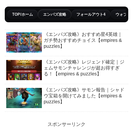
TOP/ホーム
エンパズ攻略
フォールアウト4
ウォブリ
《エンパズ攻略》おすすめ星4英雄｜
ガチ勢おすすめチョイス【empires &
puzzles】
《エンパズ攻略》レジェンド確定｜ジ
ェムサモンチャレンジが超お得すぎ
る！【empires & puzzles】
《エンパズ攻略》サモン報告｜シャド
ウ宝箱を開けてみました【empires &
puzzles】
スポンサーリンク