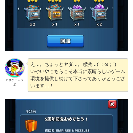
え…。ちょっとヤダ…。感激…(´；ω；`)
いやいやこちらこそ本当に素晴らしいゲーム
環境を提供し続けて下さってありがとうござ
ピザゲームラ
ボ
います…！