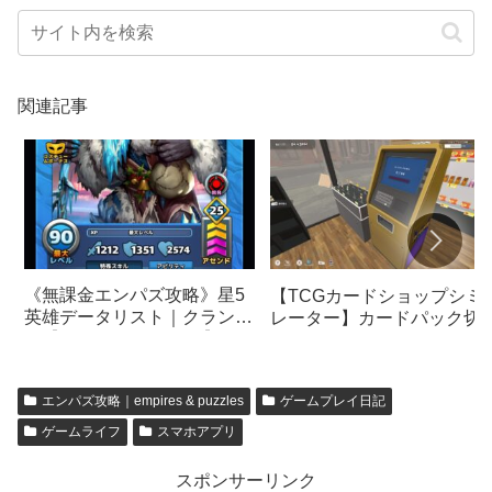
関連記事
《無課金エンパズ攻略》星5
【TCGカードショップシミ
英雄データリスト｜クランパ
レーター】カードパック切
ス【empires & puzzles】
Mサイズ【TCG Card Shop
Simulator】
エンパズ攻略｜empires & puzzles
ゲームプレイ日記
ゲームライフ
スマホアプリ
スポンサーリンク