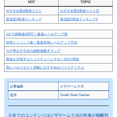
HOT
TOPIC
おすすめ星4英雄リスト
おすすめ星4英雄リスト②
最強星4英雄ランキング
最強星5英雄ランキング5
1分で経験値100万｜最速レベルアップ術
効率レジェンド級｜最速英雄レベルアップ方法
ガチ勢おすすめの経験値稼ぎマップ
最強を目指すならコスチュームサモン1択の理由
高レベルクエスト攻略におすすめのバトルアイテム
記事編集
ピザゲームラボ
提供
Small Giant Games
※全てのコンテンツはピザゲームラボの作者が独断判