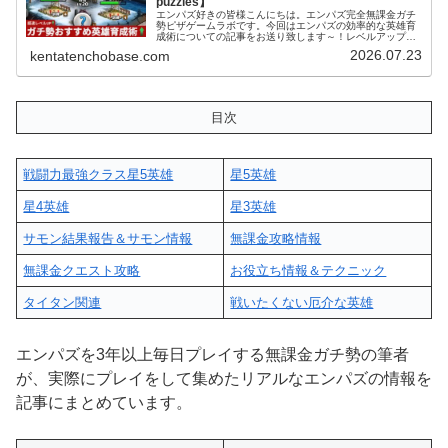
puzzles】
エンパズ好きの皆様こんにちは。エンパズ完全無課金ガチ
勢ピザゲームラボです。今回はエンパズの効率的な英雄育
成術についての記事をお送り致します～！レベルアップ効
率レジェンド級の育成術 (adsbygoogle =
2026.07.23
kentatenchobase.com
window.adsbygoo...
目次
戦闘力最強クラス星5英雄
星5英雄
星4英雄
星3英雄
サモン結果報告＆サモン情報
無課金攻略情報
無課金クエスト攻略
お役立ち情報＆テクニック
タイタン関連
戦いたくない厄介な英雄
エンパズを3年以上毎日プレイする無課金ガチ勢の筆者
が、実際にプレイをして集めたリアルなエンパズの情報を
記事にまとめています。