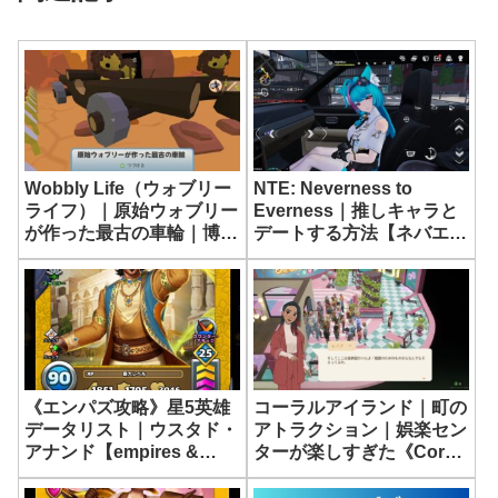
NTE: Neverness to
Wobbly Life（ウォブリー
Everness｜推しキャラと
ライフ）｜原始ウォブリー
デートする方法【ネバエ
が作った最古の車輪｜博物
バ】
館の遺物
《エンパズ攻略》星5英雄
コーラルアイランド｜町の
データリスト｜ウスタド・
アトラクション｜娯楽セン
アナンド【empires &
ターが楽しすぎた《Coral
puzzles】
Island》