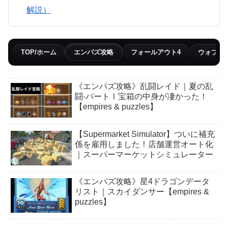
解説）
TOP/ホーム
エンパズ攻略
フォールアウト4
ウォブリ
《エンパズ攻略》乱闘レイド｜夏の乱
闘-パートⅠ宝箱の中身が凄かった！
【empires & puzzles】
【Supermarket Simulator】ついに補充
係を雇用しました！店舗運営オート化
｜スーパーマーケットシミュレーター
《エンパズ攻略》星4ドラゴンデータ
リスト｜スカイダンサー【empires &
puzzles】