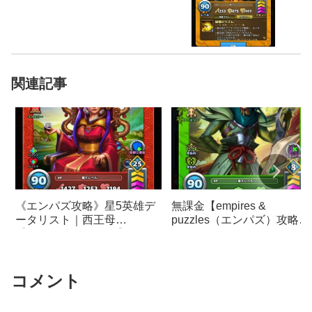
関連記事
《エンパズ攻略》星5英雄デ
無課金【empires &
ータリスト｜西王母
puzzles（エンパズ）攻略】
【empires & puzzles】
カイLV90 エーテルパワー
《フィエンド耐性》作って
ました
コメント