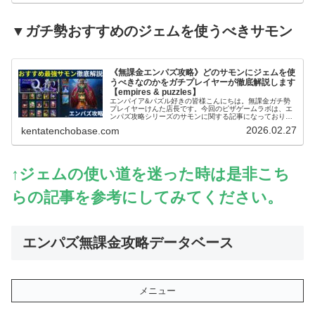
▼ガチ勢おすすめのジェムを使うべきサモン
《無課金エンパズ攻略》どのサモンにジェムを使
うべきなのかをガチプレイヤーが徹底解説します
【empires & puzzles】
エンパイア&パズル好きの皆様こんにちは。無課金ガチ勢
プレイヤーけんた店長です。今回のピザゲームラボは、エ
ンパズ攻略シリーズのサモンに関する記事になっておりま
す～。エンパズを無課金で丸4年以上プレイするガチ勢の
2026.02.27
kentatenchobase.com
筆者が、多くのプレイヤーさんが迷…
↑ジェムの使い道を迷った時は是非こち
らの記事を参考にしてみてください。
エンパズ無課金攻略データベース
メニュー