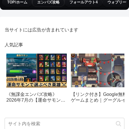
TOP/ホーム
エンパズ攻略
フォールアウト4
ウォブリー
当サイトには広告が含まれています
人気記事
【リンク付き】Google無料
《無課金エンパズ攻略》
ゲームまとめ｜グーグルイ
2026年7月の【運命サモン】
スターエッグ｜ブロック崩
で選ぶべきはこの英雄！！
し、パックマン、オリンピ
【empires & puzzles】
クetc…