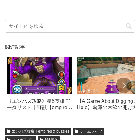
関連記事
《エンパズ攻略》星5英雄デ
【A Game About Digging A
ータリスト｜野獣【empires
Hole】倉庫の木箱の開け方
& puzzles】
中身のアップグレード内容
エンパズ攻略｜empires & puzzles
ゲームライフ
スマホアプリ
星5英雄