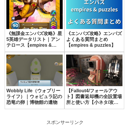
《無課金エンパズ攻略》星
《エンパズ攻略》エンパズ
5英雄データリスト｜アン
よくある質問まとめ
テロース【empires &
【empires & puzzles】
puzzles】
Wobbly Life（ウォブリー
【Fallout4/フォールアウ
ライフ）｜ウォビュラ記の
ト】図書返却機の全設置場
恐竜の卵｜博物館の遺物
所と使い方【小ネタ/攻
略】
スポンサーリンク