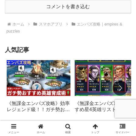
コメントを書き込む
ホーム
スマホアプリ
エンパズ攻略｜empires &
puzzles
人気記事
《無課金エンパズ攻略》お
《無課金エンパズ攻略》効率
すめ星4英雄リスト【empire
レジェンド級！！ガチ勢おす
& puzzles】
すめの英雄レベルアップ法
【empires & puzzles】
メニュー
ホーム
検索
トップ
サイドバー