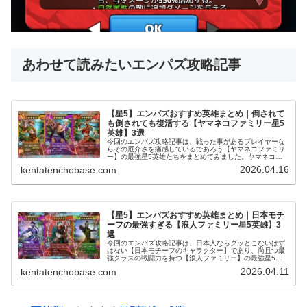
あわせて読みたいエンパズ攻略記事
【星5】エンパズおすすめ英雄まとめ｜倒されて
も倒されても復活する【ヤマネコファミリー星5
英雄】3選
今回のエンパズ攻略記事は、戦った事があるプレイヤーな
らその厄介さを痛感しているであろう【ヤマネコファミリ
ー】の最強星5英雄たちをまとめてみました。ヤマネコフ
ァミリーの英雄たちは、何度も何度も戦闘不能から蘇れる
2026.04.16
kentatenchobase.com
力を秘めています。※復活の仕組み…
【星5】エンパズおすすめ英雄まとめ｜日本モチ
ーフの最強すぎる【浪人ファミリー星5英雄】3
選
今回のエンパズ攻略記事は、日本人ならグッとこないはず
はない【日本モチーフのキャラクター】であり、尚且つ最
強クラスの戦闘力を持つ【浪人ファミリー】の最強星5英
雄たちをまとめてみました。浪人ファミリー星5英雄まと
2026.04.11
kentatenchobase.com
め (adsbygoogle =…