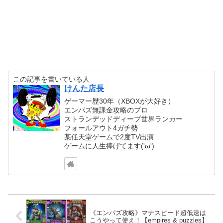
この記事を書いている人
けんた店長
ゲーマー歴30年（XBOXが大好き）
エンパズ無課金攻略のプロ
ストランデッドディープ世界ランカー
フォールアウト4ガチ勢
某任天堂ゲームで2度TV出演
ゲームに人生捧げてます('ω')
《エンパズ攻略》マナスピード超低速は
こうやって使え！【empires & puzzles】