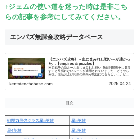
↑ジェムの使い道を迷った時は是非こち
らの記事を参考にしてみてください。
エンパズ無課金攻略データベース
《エンパズ攻略》～血にまみれし戦い～が凄かっ
た…【empires & puzzles】
同盟戦争の新ルール血にまみれし戦い↑先日同盟戦争に参加
すると見慣れないルールが適用されていました。どうやら
回復、復活および同類の効果が無効になるらしい…。ピザ
ゲームラボこれはかなり戦闘のバランスが変わって面白い
ルールですね！もちろんチームメ...
2025.04.24
kentatenchobase.com
目次
戦闘力最強クラス星5英雄
星5英雄
星4英雄
星3英雄