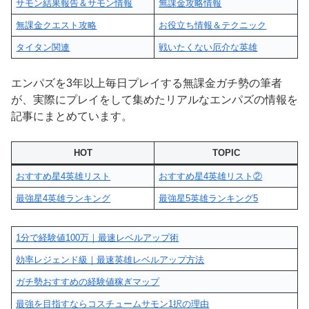
サモン結果報告＆サモン情報
無課金攻略情報
無課金クエスト攻略
お役立ち情報＆テクニック
タイタン関連
戦いたくない厄介な英雄
エンパズを3年以上毎日プレイする無課金ガチ勢の筆者
が、実際にプレイをして集めたリアルなエンパズの情報を
記事にまとめています。
HOT
TOPIC
おすすめ星4英雄リスト
おすすめ星4英雄リスト②
最強星4英雄ランキング
最強星5英雄ランキング5
1分で経験値100万｜最速レベルアップ術
効率レジェンド級｜最速英雄レベルアップ方法
ガチ勢おすすめの経験値稼ぎマップ
最強を目指すならコスチュームサモン1択の理由