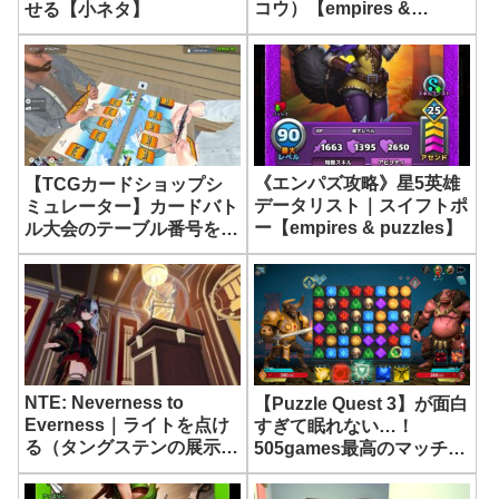
コウ）【empires &
せる【小ネタ】
puzzles】
《エンパズ攻略》星5英雄
【TCGカードショップシ
データリスト｜スイフトポ
ミュレーター】カードバト
ー【empires & puzzles】
ル大会のテーブル番号を割
り振る方法【TCG Card
Shop Simulator】
NTE: Neverness to
【Puzzle Quest 3】が面白
Everness｜ライトを点け
すぎて眠れない…！
る（タングステンの展示
505games最高のマッチ
室）ブランコが千回揺れた
3RPG【パズルクエスト
ら｜サイドストーリー攻略
3】