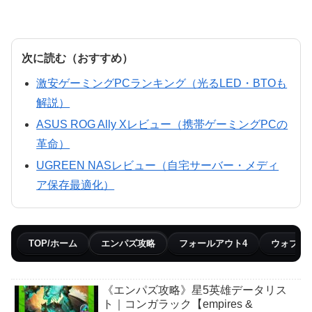
次に読む（おすすめ）
激安ゲーミングPCランキング（光るLED・BTOも
解説）
ASUS ROG Ally Xレビュー（携帯ゲーミングPCの
革命）
UGREEN NASレビュー（自宅サーバー・メディ
ア保存最適化）
TOP/ホーム
エンパズ攻略
フォールアウト4
ウォブリ
《エンパズ攻略》星5英雄データリス
ト｜コンガラック【empires &