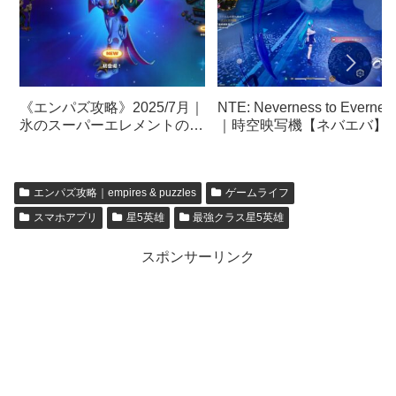
《エンパズ攻略》2025/7月｜
NTE: Neverness to Evernes
氷のスーパーエレメントの宝
｜時空映写機【ネバエバ】
箱を開けてみました
【empires & puzzles】
エンパズ攻略｜empires & puzzles
ゲームライフ
スマホアプリ
星5英雄
最強クラス星5英雄
スポンサーリンク