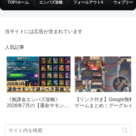
TOP/ホーム
エンパズ攻略
フォールアウト4
ウォブリー
当サイトには広告が含まれています
人気記事
【リンク付き】Google無料
《無課金エンパズ攻略》
ゲームまとめ｜グーグルイ
2026年7月の【運命サモン】
スターエッグ｜ブロック崩
で選ぶべきはこの英雄！！
し、パックマン、オリンピ
【empires & puzzles】
クetc…