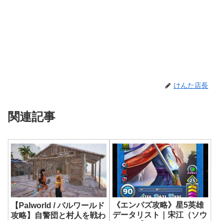
けんた店長
関連記事
《エンパズ攻略》星5英雄
【Palworld / パルワールド
データリスト｜宋江（ソウ
攻略】自警団と村人を戦わ