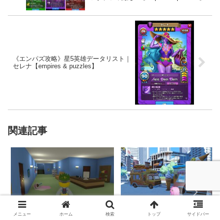
《エンパズ攻略》星5英雄データリスト｜
セレナ【empires & puzzles】
関連記事
メニュー
ホーム
検索
トップ
サイドバー
NTE: Neverness to Evernes
Wobbly Life（ウォブリーラ