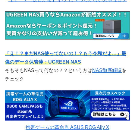
「え！？まだNAS使ってないの！？もう令和だよ…」最
強のデータ保管庫：UGREEN NAS
そもそもNASって何なの？？という方は
NAS徹底解説
を
チェック
携帯ゲームの革命児 ASUS ROG Ally X