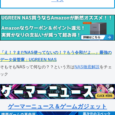
「え！？まだNAS使ってないの！？もう令和だよ…」最強の
データ保管庫：UGREEN NAS
そもそもNASって何なの？？という方は
NAS徹底解説
をチェ
ック
ゲーマーニュース＆ゲームガジェット