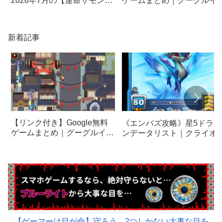
ゲームまとめ｜グーグルイ
2026年7月の【運命サモン】
スターエッグ｜ブロック崩
で選ぶべきはこの英雄！！
し、パックマン、オリンピ
【empires & puzzles】
クetc…
新着記事
【リンク付き】Google無料
《エンパズ攻略》星5ドラゴ
ゲームまとめ｜グーグルイー
ンデータリスト｜クライオ
スターエッグ｜ブロック崩
ア【empires & puzzles】
し、パックマン、オリンピッ
クetc…
【ゲーマーは目が命】守ろう。2つしかない大事な目を