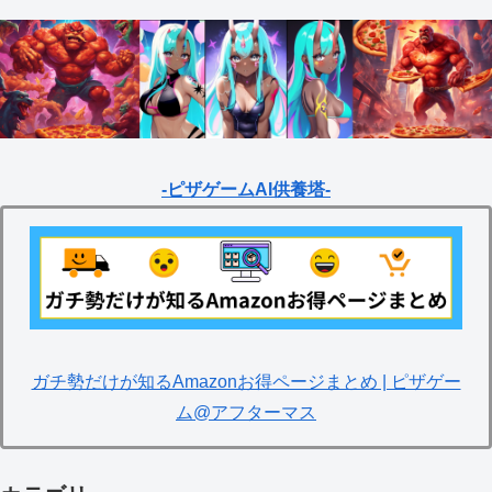
-ピザゲームAI供養塔-
ガチ勢だけが知るAmazonお得ページまとめ | ピザゲー
ム@アフターマス