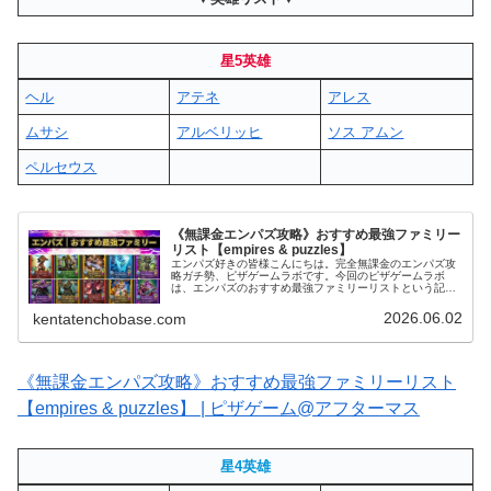
星5英雄
ヘル
アテネ
アレス
ムサシ
アルベリッヒ
ソス アムン
ペルセウス
《無課金エンパズ攻略》おすすめ最強ファミリー
リスト【empires & puzzles】
エンパズ好きの皆様こんにちは。完全無課金のエンパズ攻
略ガチ勢、ピザゲームラボです。今回のピザゲームラボ
は、エンパズのおすすめ最強ファミリーリストという記事
をお送りいたしますm(__)mおすすめ最強ファミリー｜一覧
(adsbygoogle ...
2026.06.02
kentatenchobase.com
《無課金エンパズ攻略》おすすめ最強ファミリーリスト
【empires & puzzles】 | ピザゲーム@アフターマス
星4英雄