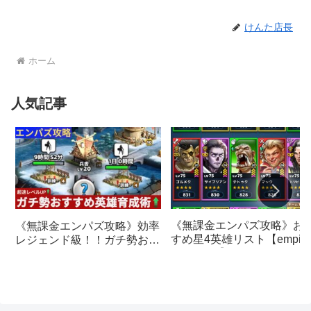
けんた店長
ホーム
人気記事
《無課金エンパズ攻略》お
《無課金エンパズ攻略》効率
すめ星4英雄リスト【empire
レジェンド級！！ガチ勢おす
& puzzles】
すめの英雄レベルアップ法
【empires & puzzles】