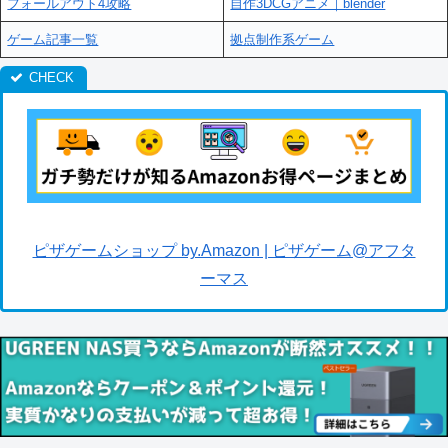
フォールアウト4攻略
自作3DCGアニメ｜blender
ゲーム記事一覧
拠点制作系ゲーム
ピザゲームショップ by.Amazon | ピザゲーム@アフタ
ーマス