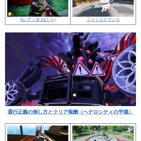
Sレア｜潯 (ほとり)
ニャンコとワンコ
通行正義の倒し方とクリア報酬（ヘテロシティの平穏）