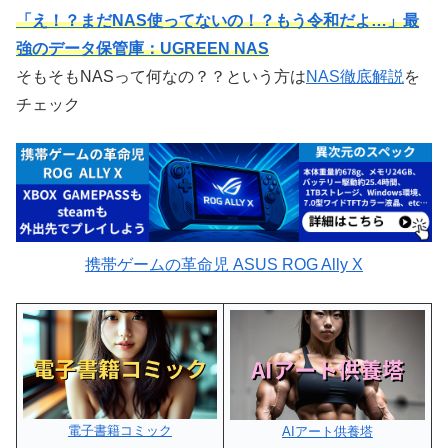
「え！？まだNAS使ってないの！？もう令和だよ…」最
強のデータ保管庫：UGREEN NAS
そもそもNASって何なの？？という方は
NAS徹底解説
を
チェック
携帯ゲームの革命児 ASUS ROG Ally X
電子書籍コミック
AIアート供養塔