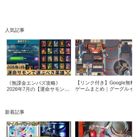
人気記事
【リンク付き】Google無料
《無課金エンパズ攻略》
ゲームまとめ｜グーグルイ
2026年7月の【運命サモン】
スターエッグ｜ブロック崩
で選ぶべきはこの英雄！！
し、パックマン、オリンピ
【empires & puzzles】
クetc…
新着記事