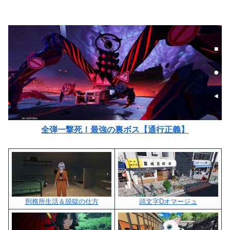
全弾一撃死！最強の裏ボス【通行正義】
刑務所生活＆脱獄の仕方
頭文字Dオマージュ