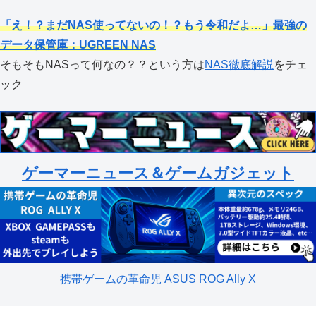
「え！？まだNAS使ってないの！？もう令和だよ…」最強の
データ保管庫：UGREEN NAS
そもそもNASって何なの？？という方は
NAS徹底解説
をチェ
ック
ゲーマーニュース＆ゲームガジェット
携帯ゲームの革命児 ASUS ROG Ally X