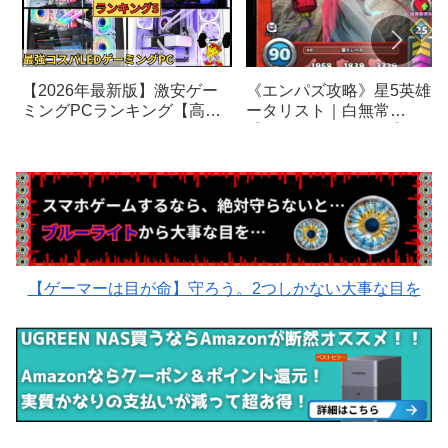
《エンパズ攻略》星5英雄デ
【2026年最新版】激安ゲー
ータリスト｜白無常
ミングPCランキング【高機
【empires & puzzles】
能LEDゲーミングパソコンが
安い！】
【ゲーマーは目が命】守ろう。2つしかない大事な目を