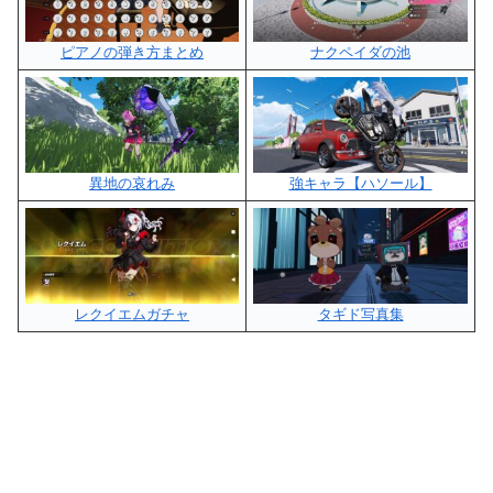
ピアノの弾き方まとめ
ナクペイダの池
異地の哀れみ
強キャラ【ハソール】
レクイエムガチャ
タギド写真集