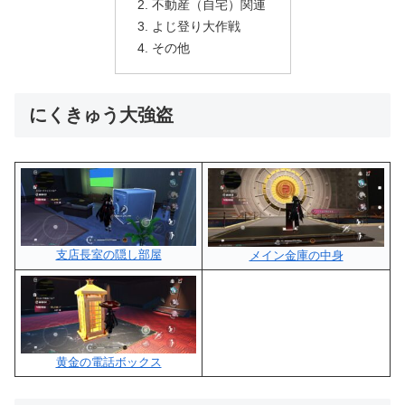
不動産（自宅）関連
よじ登り大作戦
その他
にくきゅう大強盗
支店長室の隠し部屋
メイン金庫の中身
黄金の電話ボックス