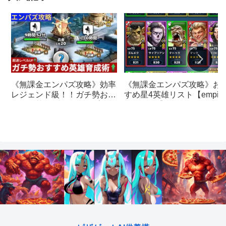
《無課金エンパズ攻略》お
《無課金エンパズ攻略》効率
すめ星4英雄リスト【empire
レジェンド級！！ガチ勢おす
& puzzles】
すめの英雄レベルアップ法
【empires & puzzles】