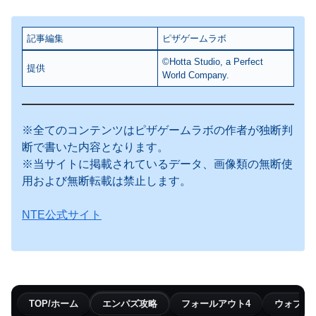
記事編集
ピザゲームラボ
©Hotta Studio, a Perfect
提供
World Company.
※全てのコンテンツはピザゲームラボの作者が独断判
断で書いた内容となります。
※当サイトに掲載されているデータ、画像類の無断使
用および無断転載は禁止します。
NTE公式サイト
TOP/ホーム
エンパズ攻略
フォールアウト4
ウォブリ