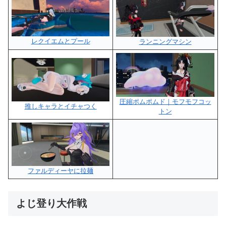
レクイエムとプール
ランニングマシン
圧縮ポムポムド｜モフモフコッ
推しキャラとイチャつく
トン
ファルディーヤに拉麺
よじ登り大作戦