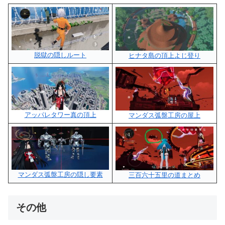
脱獄の隠しルート
ヒナタ島の頂上よじ登り
アッパレタワー真の頂上
マンダス弧盤工房の屋上
マンダス弧盤工房の隠し要素
三百六十五里の道まとめ
その他