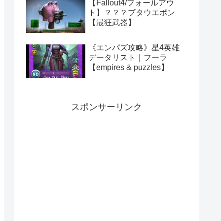
【Fallout4/フォールアウ
ト】？？？ブタウエポン
【最狂武器】
《エンパズ攻略》星4英雄
データリスト｜フーラ
【empires & puzzles】
スポンサーリンク