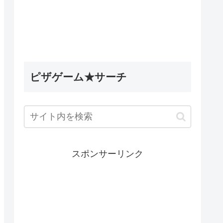
5英雄デ
Wobbly Life（ウォブリーラ
ィナック
イフ）｜古代のミステリータ
les】
スク攻略｜古代ウォブリーの
試練の隠し要素
ピザゲーム★サーチ
スポンサーリンク