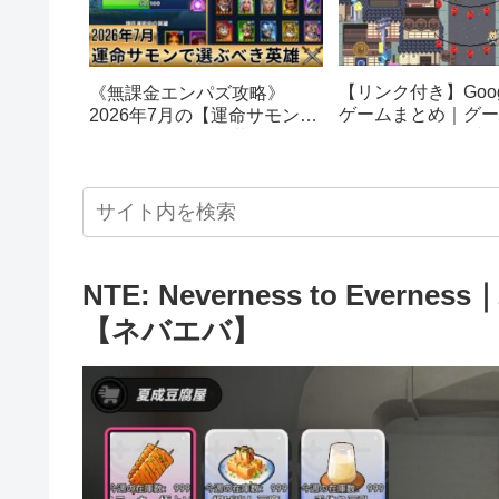
【リンク付き】Goog
《無課金エンパズ攻略》
ゲームまとめ｜グー
2026年7月の【運命サモン】
スターエッグ｜ブロ
で選ぶべきはこの英雄！！
し、パックマン、オ
【empires & puzzles】
クetc…
NTE: Neverness to Ev
【ネバエバ】