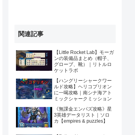
関連記事
【Little Rocket Lab】モーガ
ンの装備品まとめ（帽子、
グローブ、靴）｜リトルロ
ケットラボ
【ハングリーシャークワー
ルド攻略】ヘリコプリオン
に一喝攻略｜南シナ海アト
ミックシャークミッション
《無課金エンパズ攻略》星
3英雄データリスト｜ソロ
カ【empires & puzzles】