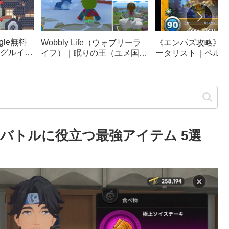
le無料
《エンパズ攻略》星
Wobbly Life（ウォブリーラ
グルイー
ータリスト｜ペルテ
イフ）｜眠りの王（ユメ国の
ック崩
ス【empires & puzz
冒険）攻略｜ソファカー、隠
リンピッ
し要素まとめ
erness｜バトルに役立つ最強アイテム 5選