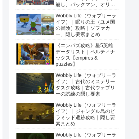
崩し、パックマン、オリン
ピックetc…
Wobbly Life（ウォブリーラ
イフ）｜眠りの王（ユメ国
の冒険）攻略｜ソファカ
ー、隠し要素まとめ
《エンパズ攻略》星5英雄
データリスト｜ペルティナ
ックス【empires &
puzzles】
Wobbly Life（ウォブリーラ
イフ）｜古代のミステリー
タスク攻略｜古代ウォブリ
ーの試練の隠し要素
Wobbly Life（ウォブリーラ
イフ）｜ジャングル島のピ
ラミッド遺跡攻略｜隠し要
素まとめ
Wobbly Life（ウォブリーラ