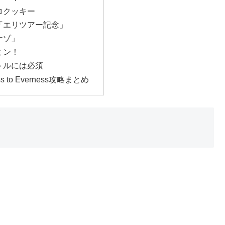
ロクッキー
「エリツアー記念」
ナゾ」
ミン！
トルには必須
ess to Everness攻略まとめ