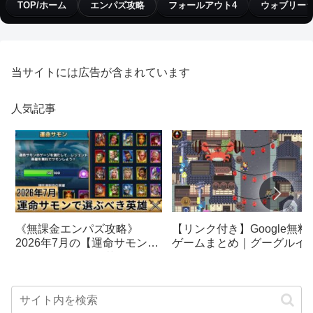
TOP/ホーム
エンパズ攻略
フォールアウト4
ウォブリー
当サイトには広告が含まれています
人気記事
【リンク付き】Google無料
《無課金エンパズ攻略》
ゲームまとめ｜グーグルイ
2026年7月の【運命サモン】
スターエッグ｜ブロック崩
で選ぶべきはこの英雄！！
し、パックマン、オリンピ
【empires & puzzles】
クetc…