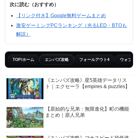
次に読む（おすすめ）
【リンク付き】Google無料ゲームまとめ
激安ゲーミングPCランキング（光るLED・BTOも
解説）
TOP/ホーム
エンパズ攻略
フォールアウト4
ウォブリ
《エンパズ攻略》星5英雄データリス
ト｜エクセーラ【empires & puzzles】
【原始的な兄弟：無限進化】町の機能
まとめ｜原人兄弟
《エンパズ攻略》マナスピード超低速