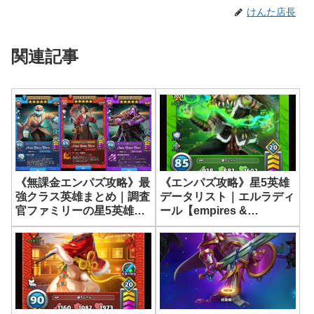
けんた店長
関連記事
《エンパズ攻略》星5英雄
《無課金エンパズ攻略》最
データリスト｜エルラディ
強クラス英雄まとめ｜調査
ール【empires &
官ファミリーの星5英雄た
puzzles】
ち【empires & puzzles】