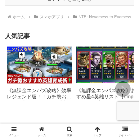
ホーム
スマホアプリ
NTE: Neverness to Everness
人気記事
《無課金エンパズ攻略》効率
《無課金エンパズ攻略》お
レジェンド級！！ガチ勢おす
すめ星4英雄リスト【empire
すめの英雄レベルアップ法
& puzzles】
【empires & puzzles】
メニュー
ホーム
検索
トップ
サイドバー