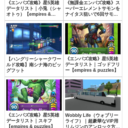
《エンパズ攻略》星5英雄
《無課金エンパズ攻略》ス
データリスト｜小兎（シャ
ーパーエレメントサモンを
オトゥ）【empires &
ナイタス狙いで6回サモ
puzzles】
ン！結果は…【empires &
puzzles】
《エンパズ攻略》星5英雄
【ハングリーシャークワー
データリスト｜ゴッドフリ
ルド攻略】南シナ海のビッ
ー【empires & puzzles】
グフット
《エンパズ攻略》星5英雄
Wobbly Life（ウォブリー
データリスト｜スキフ
ライフ）｜超豪華なVIP用
【empires & puzzles】
リムジンのアンロック方法