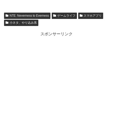
頼攻略【ネバエバ】
つ星5英雄たち【empires &
puzzles】
NTE: Neverness to Everness
ゲームライフ
スマホアプリ
小ネタ、やり込み系
スポンサーリンク