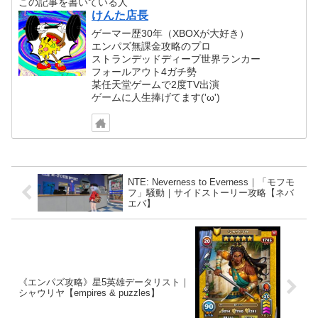
この記事を書いている人
けんた店長
ゲーマー歴30年（XBOXが大好き）
エンパズ無課金攻略のプロ
ストランデッドディープ世界ランカー
フォールアウト4ガチ勢
某任天堂ゲームで2度TV出演
ゲームに人生捧げてます('ω')
NTE: Neverness to Everness｜「モフモ
フ」騒動｜サイドストーリー攻略【ネバ
エバ】
《エンパズ攻略》星5英雄データリスト｜
シャウリヤ【empires & puzzles】