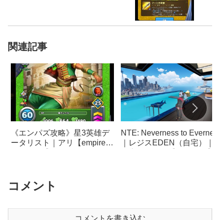
関連記事
《エンパズ攻略》星3英雄デ
NTE: Neverness to Evernes
ータリスト｜アリ【empires
｜レジスEDEN（自宅）｜
& puzzles】
動産レビュー【ネバエバ】
コメント
コメントを書き込む