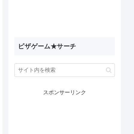
5英雄デ
Wobbly Life（ウォブリーラ
ィナック
イフ）｜古代のミステリータ
les】
スク攻略｜古代ウォブリーの
試練の隠し要素
ピザゲーム★サーチ
スポンサーリンク