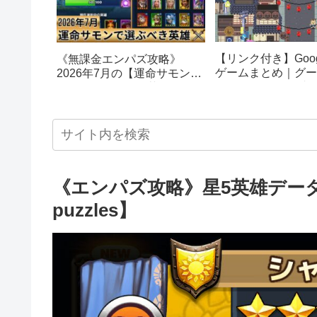
【リンク付き】Goog
《無課金エンパズ攻略》
ゲームまとめ｜グー
2026年7月の【運命サモン】
スターエッグ｜ブロ
で選ぶべきはこの英雄！！
し、パックマン、オ
【empires & puzzles】
クetc…
《エンパズ攻略》星5英雄データリ
puzzles】