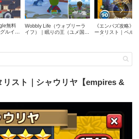
le無料
《エンパズ攻略》星
Wobbly Life（ウォブリーラ
グルイー
ータリスト｜ペルテ
イフ）｜眠りの王（ユメ国の
ック崩
ス【empires & puzz
冒険）攻略｜ソファカー、隠
リンピッ
し要素まとめ
スト｜シャウリヤ【empires &