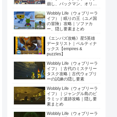
崩し、パックマン、オリン
ピックetc…
Wobbly Life（ウォブリーラ
イフ）｜眠りの王（ユメ国
の冒険）攻略｜ソファカ
ー、隠し要素まとめ
《エンパズ攻略》星5英雄
データリスト｜ペルティナ
ックス【empires &
puzzles】
Wobbly Life（ウォブリーラ
イフ）｜古代のミステリー
タスク攻略｜古代ウォブリ
ーの試練の隠し要素
Wobbly Life（ウォブリーラ
イフ）｜ジャングル島のピ
ラミッド遺跡攻略｜隠し要
素まとめ
Wobbly Life（ウォブリーラ