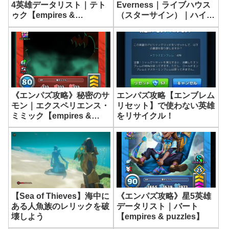
4英雄データリスト｜テト
Everness｜ライブハウス
ゥク【empires &
（スターサイン）｜ハイパ
puzzles】
ーサウンド【ネバエバ】
《エンパズ攻略》秘密のサ
エンパズ攻略【エンブレム
モン｜エクスペリエンス・
リセット】で使わない英雄
ミミック【empires &
をリサイクル！
puzzles】
《エンパズ攻略》星5英雄
【Sea of Thieves】海中に
データリスト｜バート
ある人魚族のレリックを破
【empires & puzzles】
壊しよう