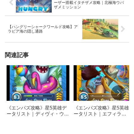
ーザー搭載イタチザメ攻略｜北極海ウバ
ザメミッション
【ハングリーシャークワールド攻略】ア
ラビア海の隠し通路
関連記事
《エンパズ攻略》星5英雄デ
《エンパズ攻略》星5英雄デ
ータリスト｜ディヴィ・ウェ
ータリスト｜エフィラ
イヴィ【empires &
【empires & puzzles】
puzzles】