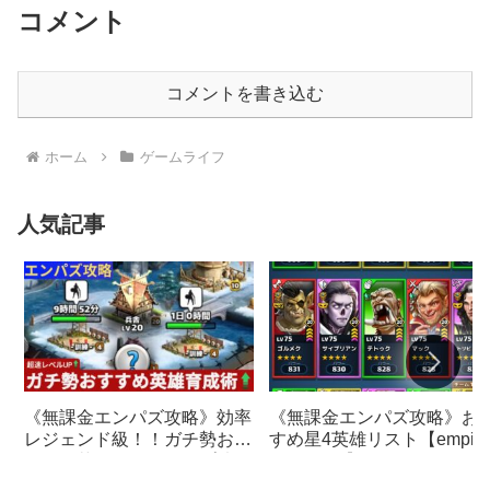
コメント
コメントを書き込む
ホーム
ゲームライフ
人気記事
《無課金エンパズ攻略》お
《無課金エンパズ攻略》効率
すめ星4英雄リスト【empire
レジェンド級！！ガチ勢おす
& puzzles】
すめの英雄レベルアップ法
【empires & puzzles】