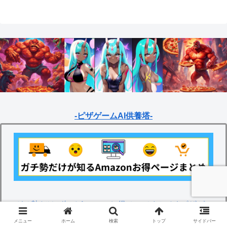
-ピザゲームAI供養塔-
ガチ勢だけが知るAmazonお得ページまとめ | ピザゲー
ム@アフターマス
メニュー
ホーム
検索
トップ
サイドバー