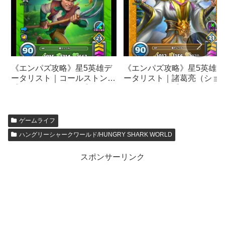
《エンパズ攻略》星5英雄デ
《エンパズ攻略》星5英雄デ
ータリスト｜コールストン
ータリスト｜諸葛亮（ショ
【empires & puzzles】
ツ・リョウ）【empires &
puzzles】
ゲームライフ
ハングリーシャークワールド/HUNGRY SHARK WORLD
スポンサーリンク