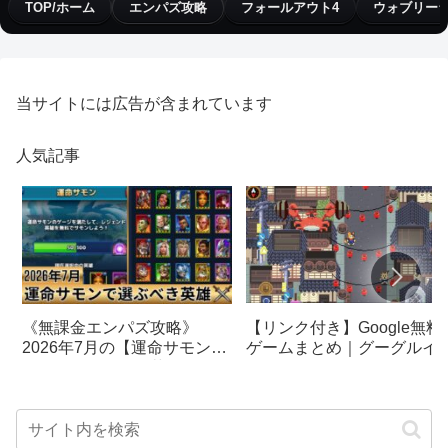
TOP/ホーム
エンパズ攻略
フォールアウト4
ウォブリー
当サイトには広告が含まれています
人気記事
【リンク付き】Google無料
《無課金エンパズ攻略》
ゲームまとめ｜グーグルイ
2026年7月の【運命サモン】
スターエッグ｜ブロック崩
で選ぶべきはこの英雄！！
し、パックマン、オリンピ
【empires & puzzles】
クetc…