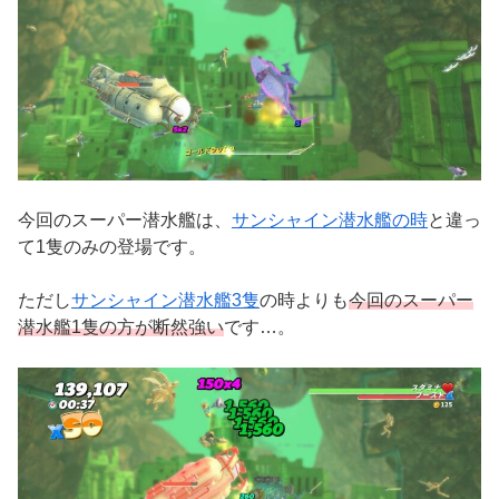
今回のスーパー潜水艦は、
サンシャイン潜水艦の時
と違っ
て1隻のみの登場です。
ただし
サンシャイン潜水艦3隻
の時よりも
今回のスーパー
潜水艦1隻の方が断然強い
です…。