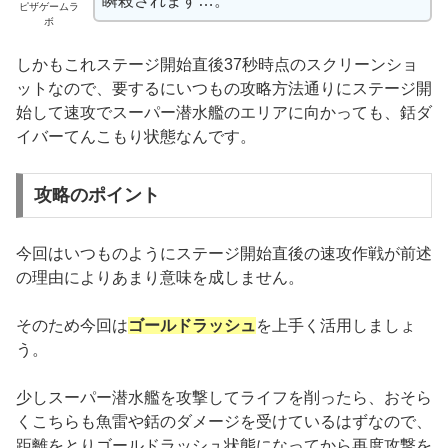
瞬殺されます…。
ピザゲームラ
ボ
しかもこれステージ開始直後37秒時点のスクリーンショ
ットなので、要するにいつもの攻略方法通りにステージ開
始して速攻でスーパー潜水艦のエリアに向かっても、銛ダ
イバーてんこもり状態なんです。
攻略のポイント
今回はいつものようにステージ開始直後の速攻作戦が前述
の理由によりあまり意味を成しません。
そのため今回は
ゴールドラッシュ
を上手く活用しましょ
う。
少しスーパー潜水艦を攻撃してライフを削ったら、おそら
くこちらも魚雷や銛のダメージを受けているはずなので、
距離をとりゴールドラッシュ状態になってから再度攻撃を