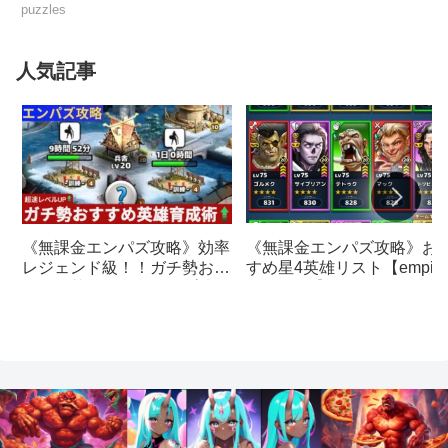
puzzles
人気記事
《無課金エンパズ攻略》お
《無課金エンパズ攻略》効率
すめ星4英雄リスト【empire
レジェンド級！！ガチ勢おす
& puzzles】
すめの英雄レベルアップ法
【empires & puzzles】