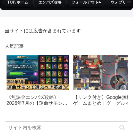
TOP/ホーム
エンパズ攻略
フォールアウト4
ウォブリー
当サイトには広告が含まれています
人気記事
【リンク付き】Google無料
《無課金エンパズ攻略》
ゲームまとめ｜グーグルイ
2026年7月の【運命サモン】
スターエッグ｜ブロック崩
で選ぶべきはこの英雄！！
し、パックマン、オリンピ
【empires & puzzles】
クetc…