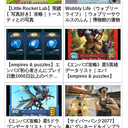
【Little Rocket Lab】実績
Wobbly Life（ウォブリー
〖写真好き〗攻略｜トース
ライフ）｜ウォブリーサウ
ティとの写真
ルスのふん｜博物館の遺物
【empires & puzzles】エ
《エンパズ攻略》星5英雄
ンパズ初心者さんにプレイ
データリスト｜エバ
日数1000日以上のベテラ
【empires & puzzles】
ンから絶対役立つアドバイ
ス！ 《無課金エンパズ攻
略》
《エンパズ攻略》星5ドラ
【サイバーパンク2077】
ゴンデータリスト｜アッシ
鼻にグレネードをインプラ