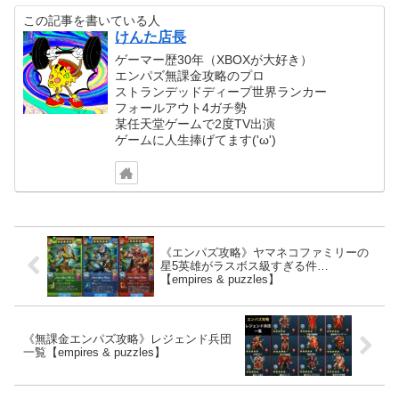
この記事を書いている人
けんた店長
ゲーマー歴30年（XBOXが大好き）
エンパズ無課金攻略のプロ
ストランデッドディープ世界ランカー
フォールアウト4ガチ勢
某任天堂ゲームで2度TV出演
ゲームに人生捧げてます('ω')
《エンパズ攻略》ヤマネコファミリーの
星5英雄がラスボス級すぎる件…
【empires & puzzles】
《無課金エンパズ攻略》レジェンド兵団
一覧【empires & puzzles】