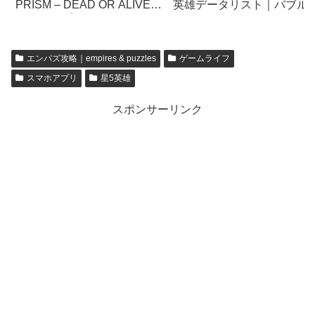
英雄データリスト｜バブル
PRISM – DEAD OR ALIVE
【empires & puzzles】
Xtreme – 【メーカー特典あ
り】
エンパズ攻略｜empires & puzzles
ゲームライフ
スマホアプリ
星5英雄
スポンサーリンク