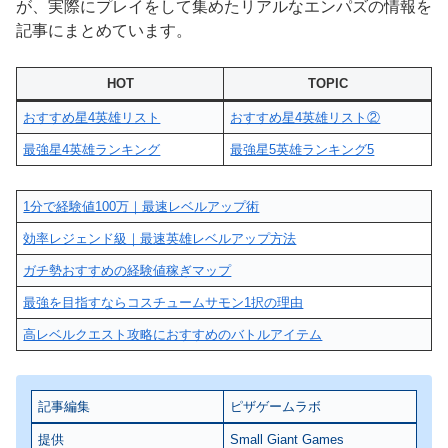
が、実際にプレイをして集めたリアルなエンパズの情報を
記事にまとめています。
HOT
TOPIC
おすすめ星4英雄リスト
おすすめ星4英雄リスト②
最強星4英雄ランキング
最強星5英雄ランキング5
1分で経験値100万｜最速レベルアップ術
効率レジェンド級｜最速英雄レベルアップ方法
ガチ勢おすすめの経験値稼ぎマップ
最強を目指すならコスチュームサモン1択の理由
高レベルクエスト攻略におすすめのバトルアイテム
記事編集
ピザゲームラボ
提供
Small Giant Games