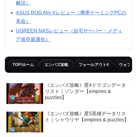
解説）
ASUS ROG Ally Xレビュー（携帯ゲーミングPCの
革命）
UGREEN NASレビュー（自宅サーバー・メディ
ア保存最適化）
TOP/ホーム
エンパズ攻略
フォールアウト4
ウォブリ
《エンパズ攻略》星4ドラゴンデータ
リスト｜ゾンダー【empires &
puzzles】
《エンパズ攻略》星5英雄データリス
ト｜シャウリヤ【empires & puzzles】