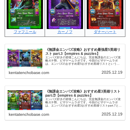
ダナーハート
ファフニール
カーノフ
《無課金エンパズ攻略》おすすめ最強星5英雄リ
スト part.3【empires & puzzles】
エンパズ好きの皆様こんにちは。完全無課金のエンパズ攻
略ガチ勢、ピザゲームラボです。今回のピザゲームラボ
は、エンパズのおすすめ星5おすすめ英雄リストという記
事をお送りいたします～！今回でpart.4になります(#^^#)↑
前回のおすすめ最強星...
2025.12.19
kentatenchobase.com
《無課金エンパズ攻略》おすすめ星3英雄リスト
part.➆【empires & puzzles】
エンパズ好きの皆様こんにちは。完全無課金のエンパズ攻
略ガチ勢、ピザゲームラボです。今回のピザゲームラボ
は、エンパズのおすすめ星3おすすめ英雄リストpart.7とい
う記事をお送りいたします～！▶ 星3の他のおすすめもま
とめて見る： 星3おすす...
2025.12.19
kentatenchobase.com