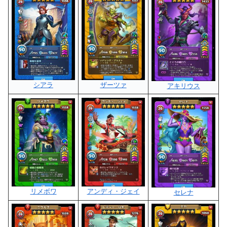
シアラ
ザーツァ
アキリウス
リメボワ
アンディ・ジェイ
セレナ