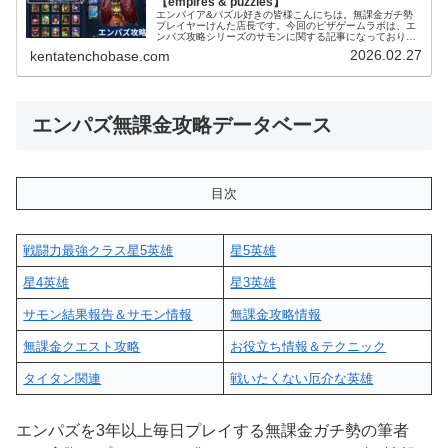
【empires & puzzles】
エンパイア&パズル好きの皆様こんにちは。無課金ガチ勢
プレイヤーけんた店長です。今回のピザゲームラボは、エ
ンパズ攻略シリーズのサモンに関する記事になっておりま
す～。エンパズを無課金で丸4年以上プレイするガチ勢の
2026.02.27
kentatenchobase.com
筆者が、多くのプレイヤーさんが迷...
エンパズ無課金攻略データベース
目次
戦闘力最強クラス星5英雄
星5英雄
星4英雄
星3英雄
サモン結果報告＆サモン情報
無課金攻略情報
無課金クエスト攻略
お役立ち情報＆テクニック
タイタン関連
戦いたくない厄介な英雄
エンパズを3年以上毎日プレイする無課金ガチ勢の筆者