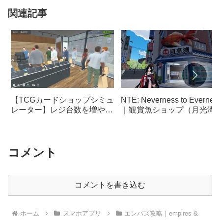
関連記事
NTE: Neverness to Evernes
【TCGカードショップシミュ
｜観賞魚ショップ（月光湾
レーター】レジ台数を増やす
｜水槽の設置方法【ネバエ
タイミング【TCG Card
バ】
Shop Simulator】
コメント
コメントを書き込む
ホーム
スマホアプリ
エンパズ攻略｜empires &