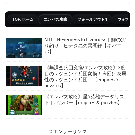
TOP/ホーム
エンパズ攻略
フォールアウト4
ウォブリ
NTE: Neverness to Everness｜鯉のぼ
り釣り｜ヒナタ島の異聞録【ネバエ
バ】
《無課金兵団変換/エンパズ攻略》3度
目のレジェンド兵団変換！今回は炎属
性のレジェンド兵団！【empires &
puzzles】
《エンパズ攻略》星5英雄データリス
ト｜バルバー【empires & puzzles】
スポンサーリンク