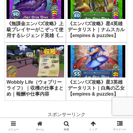
《無課金エンパズ攻略》上
《エンパズ攻略》星4英雄
級プレイヤーがこぞって使
データリスト｜ナムスカル
用するレジェンド英雄《ポ
【empires & puzzles】
ルシーズ》について解説し
ます！【empires &
puzzles】
《エンパズ攻略》星3英雄
Wobbly Life（ウォブリー
データリスト｜白鳥の乙女
ライフ）｜収穫の仕事まと
【empires & puzzles】
め｜報酬や仕事内容
スポンサーリンク
メニュー
ホーム
検索
トップ
サイドバー