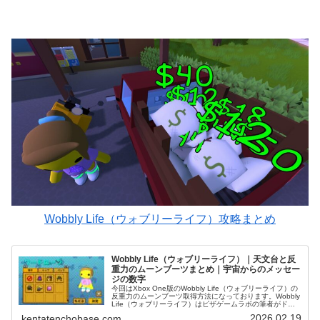
Wobbly Life（ウォブリーライフ）攻略まとめ
Wobbly Life（ウォブリーライフ）｜天文台と反
重力のムーンブーツまとめ｜宇宙からのメッセー
ジの数字
今回はXbox One版のWobbly Life（ウォブリーライフ）の
反重力のムーンブーツ取得方法になっております。Wobbly
Life（ウォブリーライフ）はピザゲームラボの筆者がドハ
マりしており、一人でも多くのプレイヤーにこの面白さを
2026.02.19
kentatenchobase.com
届...