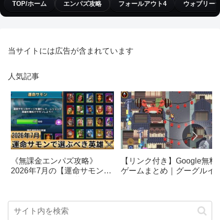
TOP/ホーム
エンパズ攻略
フォールアウト4
ウォブリー
当サイトには広告が含まれています
人気記事
【リンク付き】Google無料
《無課金エンパズ攻略》
ゲームまとめ｜グーグルイ
2026年7月の【運命サモン】
スターエッグ｜ブロック崩
で選ぶべきはこの英雄！！
し、パックマン、オリンピ
【empires & puzzles】
クetc…