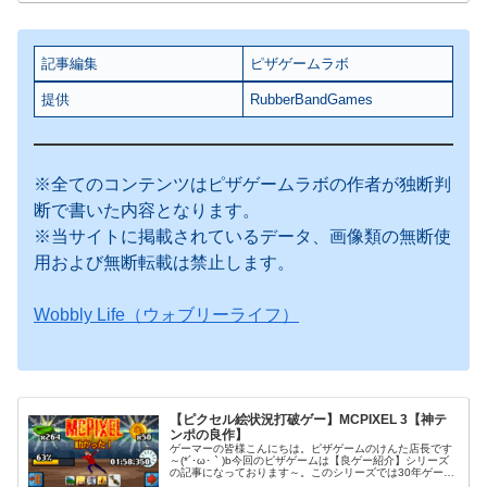
記事編集
ピザゲームラボ
提供
RubberBandGames
※全てのコンテンツはピザゲームラボの作者が独断判
断で書いた内容となります。
※当サイトに掲載されているデータ、画像類の無断使
用および無断転載は禁止します。
Wobbly Life（ウォブリーライフ）
【ピクセル絵状況打破ゲー】MCPIXEL 3【神テ
ンポの良作】
ゲーマーの皆様こんにちは。ピザゲームのけんた店長です
～(*´･ω･｀)b今回のピザゲームは【良ゲー紹介】シリーズ
の記事になっております～。このシリーズでは30年ゲーマ
ーであるけんた店長が、実際にプレイしてみて『これはイ