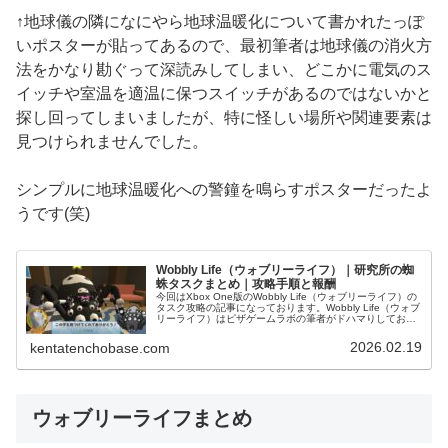
↑地球儀の隣になにやら地球温暖化について書かれたっぽ
いポスターが貼ってあるので、最初筆者は地球儀の消火方
法をかなり勘ぐって深読みしてしまい、どこかに電気のス
イッチや室温を適温に保つスイッチがあるのではないかと
探し回ってしまいましたが、特に怪しい場所や関連要素は
見つけられませんでした。
シンプルに地球温暖化への警鐘を鳴らすポスターだったよ
うです(笑)
Wobbly Life（ウォブリーライフ）｜研究所の蜘
蛛タスクまとめ｜攻略手順と報酬
今回はXbox One版のWobbly Life（ウォブリーライフ）の
タスク攻略の記事になっております。Wobbly Life（ウォブ
リーライフ）はピザゲームラボの筆者がドハマりしてお
り、一人でも多くのプレイヤーにこの面白さを届けるべ
く、ス...
2026.02.19
kentatenchobase.com
ウォブリーライフまとめ