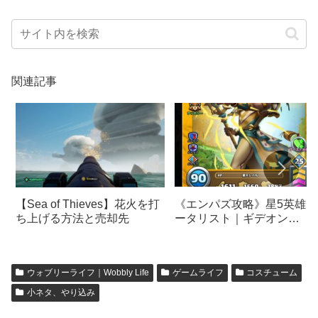
関連記事
《エンパズ攻略》星5英雄デ
【Sea of Thieves】花火を打
ータリスト｜ギデオン
ち上げる方法と売却先
【empires & puzzles】
ウォブリーライフ｜Wobbly Life
ゲームライフ
コスチューム
小ネタ、やり込み