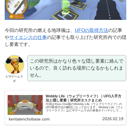
今回の研究所の燃える地球儀は、
UFOの取得方法
の記事
や
サイエンスの仕事
の記事でも取り上げた研究所内での隠
し要素です。
この研究所はかなり色々な隠し要素に絡んで
いるので、良く訪れる場所になるかもしれま
せん。
ピザゲームラ
ボ
Wobbly Life（ウォブリーライフ）｜UFO入手方
法と隠し要素｜研究所タスクまとめ
今回はXbox One版のWobbly Life（ウォブリーライフ）の
UFO取得方法の解説になっております。Wobbly Life（ウォ
ブリーライフ）はピザゲームラボの筆者がドハマりしてお
り、一人でも多くのプレイヤーにこの面白さを届けるべ
く...
2026.02.19
kentatenchobase.com