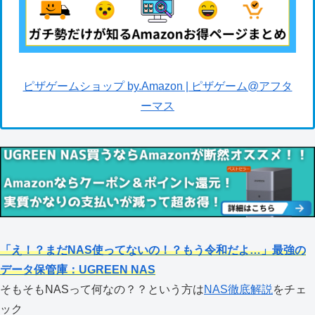
ピザゲームショップ by.Amazon | ピザゲーム@アフタ
ーマス
「え！？まだNAS使ってないの！？もう令和だよ…」最強の
データ保管庫：UGREEN NAS
そもそもNASって何なの？？という方は
NAS徹底解説
をチェ
ック