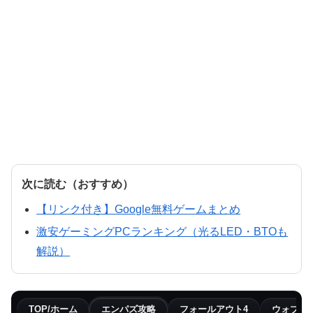
次に読む（おすすめ）
【リンク付き】Google無料ゲームまとめ
激安ゲーミングPCランキング（光るLED・BTOも
解説）
TOP/ホーム
エンパズ攻略
フォールアウト4
ウォブリ