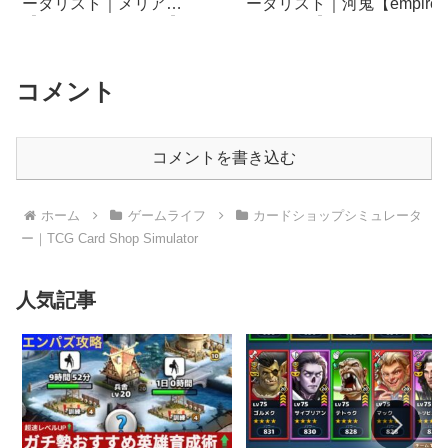
ータリスト｜メリア
ータリスト｜河鬼【empires
【empires & puzzles】
& puzzles】
コメント
コメントを書き込む
ホーム
ゲームライフ
カードショップシミュレータ
ー｜TCG Card Shop Simulator
人気記事