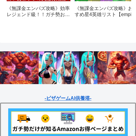
《無課金エンパズ攻略》お
《無課金エンパズ攻略》効率
すめ星4英雄リスト【empire
レジェンド級！！ガチ勢おす
& puzzles】
すめの英雄レベルアップ法
【empires & puzzles】
-ピザゲームAI供養塔-