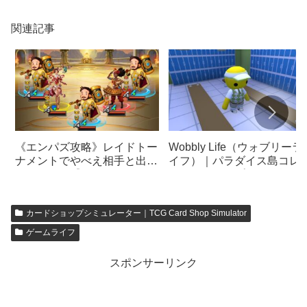
関連記事
《エンパズ攻略》レイドトー
Wobbly Life（ウォブリーラ
ナメントでやべえ相手と出会
イフ）｜パラダイス島コレ
いました…【empires &
ションのコンプリート報酬
puzzles】
遺物（アーティファクト）
カードショップシミュレーター｜TCG Card Shop Simulator
ゲームライフ
スポンサーリンク