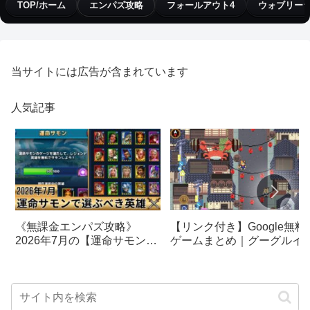
TOP/ホーム
エンパズ攻略
フォールアウト4
ウォブリー
当サイトには広告が含まれています
人気記事
【リンク付き】Google無料
《無課金エンパズ攻略》
ゲームまとめ｜グーグルイ
2026年7月の【運命サモン】
スターエッグ｜ブロック崩
で選ぶべきはこの英雄！！
し、パックマン、オリンピ
【empires & puzzles】
クetc…