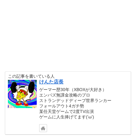
この記事を書いている人
けんた店長
ゲーマー歴30年（XBOXが大好き）
エンパズ無課金攻略のプロ
ストランデッドディープ世界ランカー
フォールアウト4ガチ勢
某任天堂ゲームで2度TV出演
ゲームに人生捧げてます('ω')