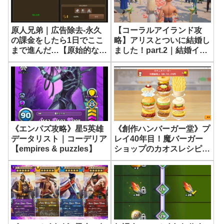
原人兄弟｜広告除去-永久
【コーラルアイランド攻
の課金をしたら1日でここ
略】アリスとついに結婚し
まで進んだ…【原始的な兄
ました！part.2｜結婚イベ
弟：無限進化】
ントが起きない悩み解決編
《Coral Island》
《エンパズ攻略》星5英雄
《創作ハンバーガー堂》プ
データリスト｜コーデリア
レイ40年目！魔バーガー
【empires & puzzles】
ショップのカオスレシピ大
集合！《カイロソフト》