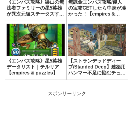
無課金エンパズ攻略/偉人
《エンパズ攻略》梁山の無
の宝箱GETしたら中身が凄
法者ファミリーの星5英雄
かった！【empires &
が異次元級ステータスすぎ
puzzles】
る件…【empires &
puzzles】
《エンパズ攻略》星5英雄
【ストランデッドディー
データリスト｜テルリア
プ/Standed Deep】建築用
【empires & puzzles】
ハンマー不足に悩むチュー
トリアル島【176日目】
スポンサーリンク