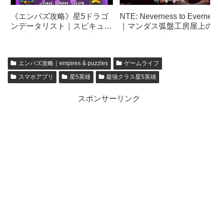
《エンパズ攻略》星5ドラゴ
NTE: Neverness to Evernes
ンデータリスト｜スピキュラ
｜マンダス弧盤工房屋上の
ム【empires & puzzles】
話ボックス【三百六十五里
道】攻略【ネバエバ】
エンパズ攻略｜empires & puzzles
ゲームライフ
スマホアプリ
星5英雄
最強クラス星5英雄
スポンサーリンク