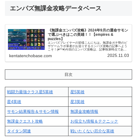
エンパズ無課金攻略データベース
《無課金エンパズ攻略》2024年9月の運命サモン
で選ぶべきはこの英雄！！【empires &
puzzles】
エンパズプレイヤーの皆様こんにちは。無課金ガチ勢のピ
ザゲームラボ筆者がお送りするエンパズ攻略の記事へよう
こそ！(#^^#)今回のエンパズ攻略は、記事執筆時点である
2024年9月時点での運命サモンで選ぶべき英雄についての
2025.11.03
kentatenchobase.com
記事になっております。...
目次
戦闘力最強クラス星5英雄
星5英雄
星4英雄
星3英雄
サモン結果報告＆サモン情報
無課金攻略情報
無課金クエスト攻略
お役立ち情報＆テクニック
タイタン関連
戦いたくない厄介な英雄