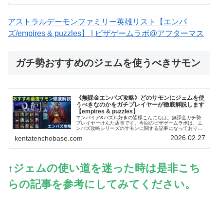
アストラルデーモンファミリー英雄リスト【エンパ
ズ/empires & puzzles】 | ピザゲームラボ@アフターマス
ガチ勢おすすめのジェムを使うべきサモン
《無課金エンパズ攻略》どのサモンにジェムを使
うべきなのかをガチプレイヤーが徹底解説します
【empires & puzzles】
エンパイア&パズル好きの皆様こんにちは。無課金ガチ勢
プレイヤーけんた店長です。今回のピザゲームラボは、エ
ンパズ攻略シリーズのサモンに関する記事になっておりま
す～。エンパズを無課金で丸4年以上プレイするガチ勢の
2026.02.27
kentatenchobase.com
筆者が、多くのプレイヤーさんが迷...
↑ジェムの使い道を迷った時は是非こち
らの記事を参考にしてみてください。