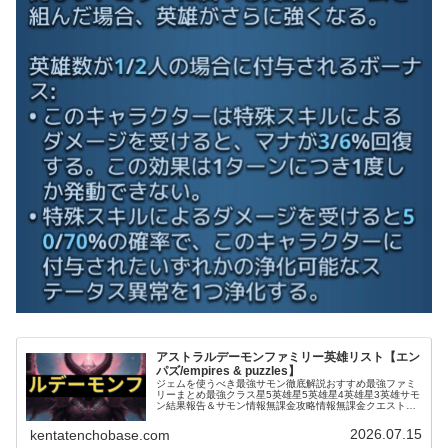
アストラルデーモンファミリー英雄リスト【エン
パズ/empires & puzzles】
ジェムを使うべき最強サモン徹底解説おすすめ最強ファミ
リーまとめ最強クラス星5英雄星5英雄星4英雄星3英雄サモ
ン結果報告＆サモン情報無課金攻略情報無課金クエスト攻
略お役立ち情報＆テクニックタイタン関連戦いたくない厄
介な英雄エンパズ｜ドラゴンス...
2026.07.15
kentatenchobase.com