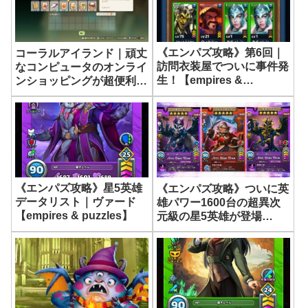
《エンパズ攻略》第6回｜
コーラルアイランド｜頑丈
訪問衣装屋でついに事件発
なコンピュータのオンライ
生！【empires &
ンショッピングが超便利だ
puzzles】
った《Coral Island》
《エンパズ攻略》星5英雄
《エンパズ攻略》ついに英
データリスト｜ヴァード
雄パワー1600台の超異次
【empires & puzzles】
元級の星5英雄が登場
【empires & puzzles】