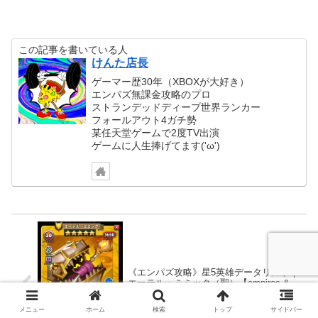
この記事を書いている人
けんた店長
ゲーマー歴30年（XBOXが大好き）
エンパズ無課金攻略のプロ
ストランデッドディープ世界ランカー
フォールアウト4ガチ勢
某任天堂ゲームで2度TV出演
ゲームに人生捧げてます('ω')
《エンパズ攻略》星5英雄データリスト｜
エーテル・ミミック（聖）【empires &
puzzles】
メニュー
ホーム
検索
トップ
サイドバー