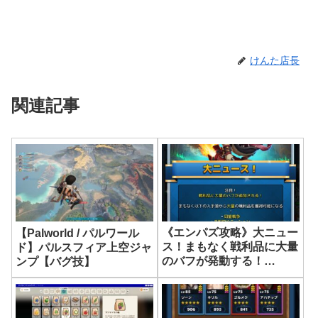
けんた店長
関連記事
《エンパズ攻略》大ニュー
【Palworld / パルワール
ス！まもなく戦利品に大量
ド】パルスフィア上空ジャ
のバフが発動する！
ンプ【バグ技】
【empires & puzzles】