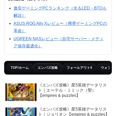
激安ゲーミングPCランキング（光るLED・BTOも
解説）
ASUS ROG Ally Xレビュー（携帯ゲーミングPCの
革命）
UGREEN NASレビュー（自宅サーバー・メディ
ア保存最適化）
TOP/ホーム
エンパズ攻略
フォールアウト4
ウォブリ
《エンパズ攻略》星5英雄データリス
ト｜エーテル・ミミック（聖）
【empires & puzzles】
《エンパズ攻略》星5英雄データリス
ト｜ジョリオン【empires & puzzles】