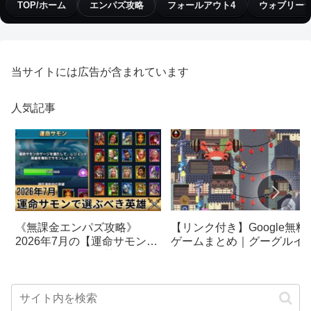
TOP/ホーム
エンパズ攻略
フォールアウト4
ウォブリー
当サイトには広告が含まれています
人気記事
【リンク付き】Google無料
《無課金エンパズ攻略》
ゲームまとめ｜グーグルイ
2026年7月の【運命サモン】
スターエッグ｜ブロック崩
で選ぶべきはこの英雄！！
し、パックマン、オリンピ
【empires & puzzles】
クetc…