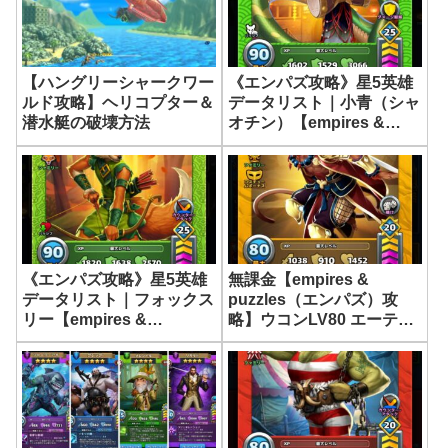
《エンパズ攻略》星5英雄
【ハングリーシャークワー
データリスト｜小青（シャ
ルド攻略】ヘリコプター＆
オチン）【empires &
潜水艇の破壊方法
puzzles】
《エンパズ攻略》星5英雄
無課金【empires &
データリスト｜フォックス
puzzles（エンパズ）攻
リー【empires &
略】ウコンLV80 エーテル
puzzles】
パワー《賭け》作ってみま
した