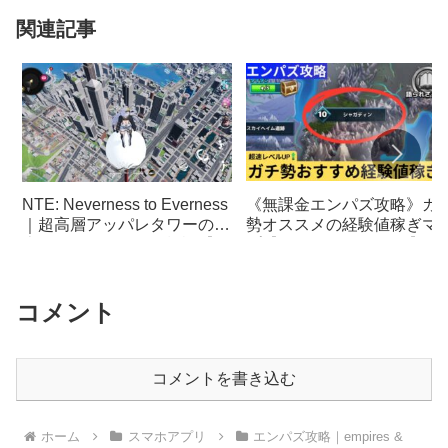
関連記事
NTE: Neverness to Everness
《無課金エンパズ攻略》ガ
｜超高層アッパレタワーの頂
勢オススメの経験値稼ぎマ
上までよじ登れるか検証【ネ
プ【empires & puzzles】
バエバ】
コメント
コメントを書き込む
ホーム
スマホアプリ
エンパズ攻略｜empires &