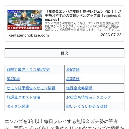
《無課金エンパズ攻略》効率レジェンド級！！ガ
チ勢おすすめの英雄レベルアップ法【empires &
puzzles】
エンパズ好きの皆様こんにちは。エンパズ完全無課金ガチ
勢ピザゲームラボです。今回はエンパズの効率的な英雄育
成術についての記事をお送り致します～！レベルアップ効
率レジェンド級の育成術 (adsbygoogle =
2026.07.23
kentatenchobase.com
window.adsbygoo...
目次
戦闘力最強クラス星5英雄
星5英雄
星4英雄
星3英雄
サモン結果報告＆サモン情報
無課金攻略情報
無課金クエスト攻略
お役立ち情報＆テクニック
タイタン関連
戦いたくない厄介な英雄
エンパズを3年以上毎日プレイする無課金ガチ勢の筆者
が、実際にプレイをして集めたリアルなエンパズの情報を