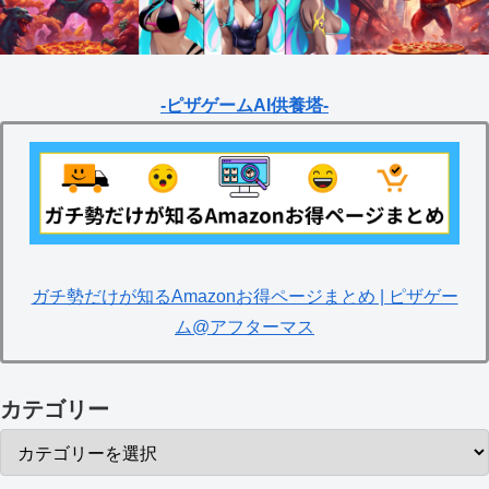
-ピザゲームAI供養塔-
ガチ勢だけが知るAmazonお得ページまとめ | ピザゲー
ム@アフターマス
カテゴリー