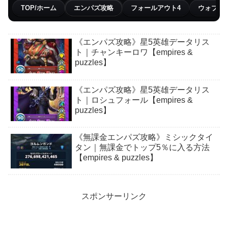
TOP/ホーム
エンパズ攻略
フォールアウト4
ウォブリ
《エンパズ攻略》星5英雄データリス
ト｜チャンキーロワ【empires &
puzzles】
《エンパズ攻略》星5英雄データリス
ト｜ロシュフォール【empires &
puzzles】
《無課金エンパズ攻略》ミシックタイ
タン｜無課金でトップ5％に入る方法
【empires & puzzles】
スポンサーリンク