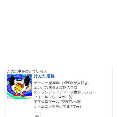
この記事を書いている人
けんた店長
ゲーマー歴30年（XBOXが大好き）
エンパズ無課金攻略のプロ
ストランデッドディープ世界ランカー
フォールアウト4ガチ勢
某任天堂ゲームで2度TV出演
ゲームに人生捧げてます('ω')