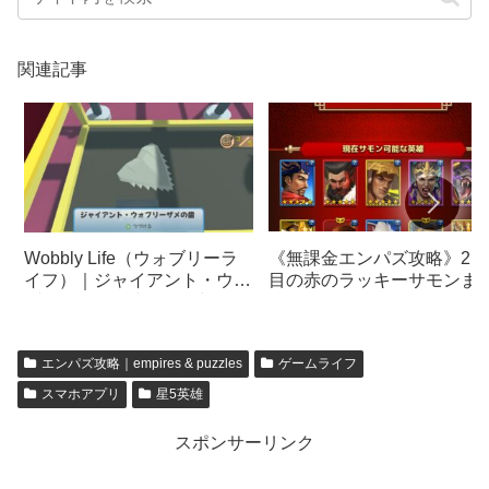
関連記事
《無課金エンパズ攻略》2回
Wobbly Life（ウォブリーラ
目の赤のラッキーサモンま
イフ）｜ジャイアント・ウォ
してみました【empires &
ブリーザメの歯&深海生物の
puzzles】
殻｜博物館の遺物
エンパズ攻略｜empires & puzzles
ゲームライフ
スマホアプリ
星5英雄
スポンサーリンク