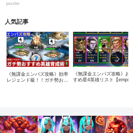
puzzles
人気記事
《無課金エンパズ攻略》お
《無課金エンパズ攻略》効率
すめ星4英雄リスト【empire
レジェンド級！！ガチ勢おす
& puzzles】
すめの英雄レベルアップ法
【empires & puzzles】