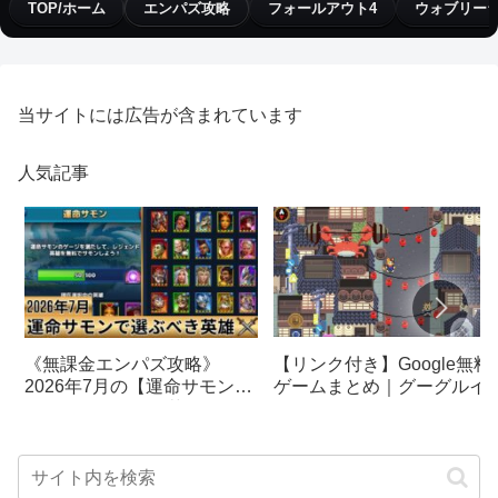
TOP/ホーム
エンパズ攻略
フォールアウト4
ウォブリー
当サイトには広告が含まれています
人気記事
【リンク付き】Google無料
《無課金エンパズ攻略》
ゲームまとめ｜グーグルイ
2026年7月の【運命サモン】
スターエッグ｜ブロック崩
で選ぶべきはこの英雄！！
し、パックマン、オリンピ
【empires & puzzles】
クetc…