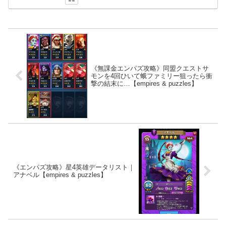
《無課金エンパズ攻略》同盟クエストサ
モンを4回ひいて蛾ファミリー狙ったら衝
撃の結末に…【empires & puzzles】
《エンパズ攻略》星4英雄データリスト｜
アナベル【empires & puzzles】