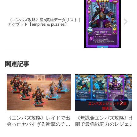
《エンパズ攻略》星5英雄データリスト｜
カゲブラド【empires & puzzles】
関連記事
《エンパズ攻略》レイドで出
《無課金エンパズ攻略》現
会ったヤバすぎる衝撃のチー
階で最強戦闘力のレジェン
ム…【empires & puzzles】
英雄！！エンパズ四天王
【empires & puzzles】