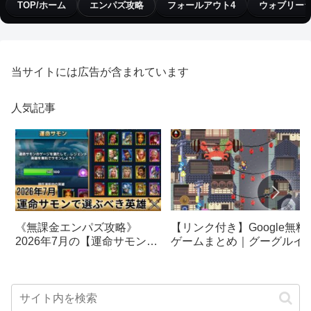
TOP/ホーム
エンパズ攻略
フォールアウト4
ウォブリー
当サイトには広告が含まれています
人気記事
【リンク付き】Google無料
《無課金エンパズ攻略》
ゲームまとめ｜グーグルイ
2026年7月の【運命サモン】
スターエッグ｜ブロック崩
で選ぶべきはこの英雄！！
し、パックマン、オリンピ
【empires & puzzles】
クetc…