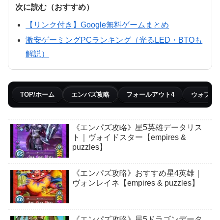
次に読む（おすすめ）
【リンク付き】Google無料ゲームまとめ
激安ゲーミングPCランキング（光るLED・BTOも
解説）
TOP/ホーム
エンパズ攻略
フォールアウト4
ウォブリ
《エンパズ攻略》星5英雄データリス
ト｜ヴォイドスター【empires &
puzzles】
《エンパズ攻略》おすすめ星4英雄｜
ヴォンレイネ【empires & puzzles】
《エンパズ攻略》星5ドラゴンデータ