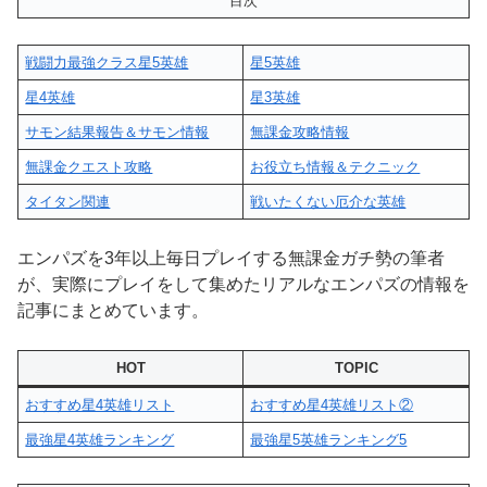
目次
戦闘力最強クラス星5英雄
星5英雄
星4英雄
星3英雄
サモン結果報告＆サモン情報
無課金攻略情報
無課金クエスト攻略
お役立ち情報＆テクニック
タイタン関連
戦いたくない厄介な英雄
エンパズを3年以上毎日プレイする無課金ガチ勢の筆者
が、実際にプレイをして集めたリアルなエンパズの情報を
記事にまとめています。
HOT
TOPIC
おすすめ星4英雄リスト
おすすめ星4英雄リスト②
最強星4英雄ランキング
最強星5英雄ランキング5