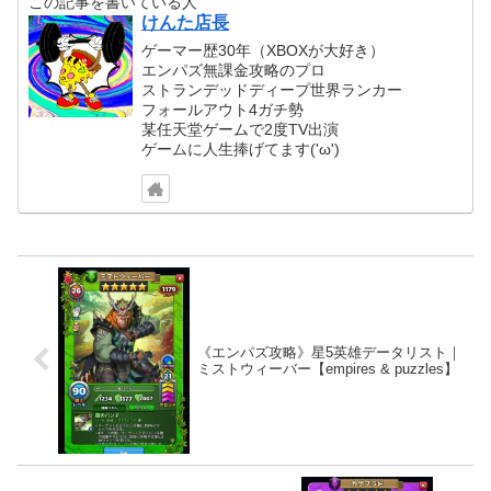
この記事を書いている人
けんた店長
ゲーマー歴30年（XBOXが大好き）
エンパズ無課金攻略のプロ
ストランデッドディープ世界ランカー
フォールアウト4ガチ勢
某任天堂ゲームで2度TV出演
ゲームに人生捧げてます('ω')
《エンパズ攻略》星5英雄データリスト｜
ミストウィーバー【empires & puzzles】