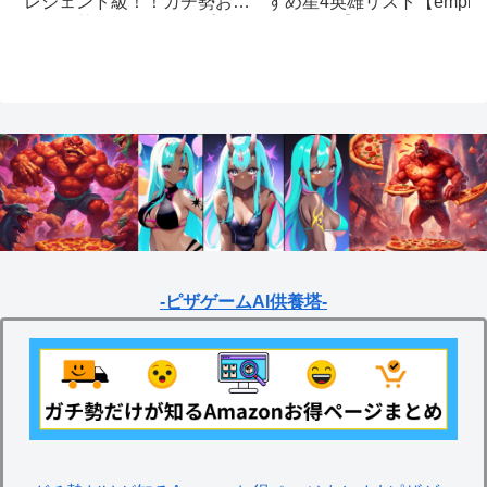
すめ星4英雄リスト【empire
レジェンド級！！ガチ勢おす
& puzzles】
すめの英雄レベルアップ法
【empires & puzzles】
-ピザゲームAI供養塔-