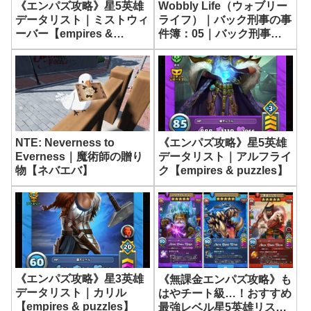
《エンパズ攻略》星5英雄
Wobbly Life（ウォブリー
データリスト｜ミストウィ
ライフ）｜バック刑事の事
ーバー【empires &
件簿：05｜バック刑事の
puzzles】
帽子
NTE: Neverness to
《エンパズ攻略》星5英雄
Everness｜魔術師の贈り
データリスト｜アルフライ
物【ネバエバ】
ク【empires & puzzles】
《エンパズ攻略》星3英雄
《無課金エンパズ攻略》も
データリスト｜カリル
はやチート級…！おすすめ
【empires & puzzles】
最強レベル星5英雄リスト