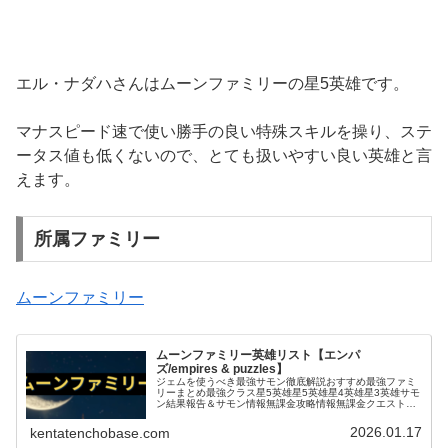
エル・ナダハさんはムーンファミリーの星5英雄です。
マナスピード速で使い勝手の良い特殊スキルを操り、ステ
ータス値も低くないので、とても扱いやすい良い英雄と言
えます。
所属ファミリー
ムーンファミリー
ムーンファミリー英雄リスト【エンパ
ズ/empires & puzzles】
ジェムを使うべき最強サモン徹底解説おすすめ最強ファミ
リーまとめ最強クラス星5英雄星5英雄星4英雄星3英雄サモ
ン結果報告＆サモン情報無課金攻略情報無課金クエスト攻
略お役立ち情報＆テクニックタイタン関連戦いたくない厄
介な英雄エンパズ｜ドラゴンス...
2026.01.17
kentatenchobase.com