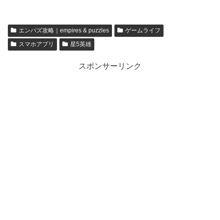
なる方法【ネバエバ】
【empires & puzzles】
エンパズ攻略｜empires & puzzles
ゲームライフ
スマホアプリ
星5英雄
スポンサーリンク