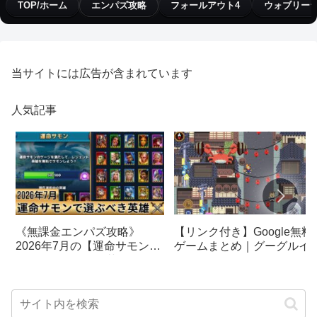
TOP/ホーム
エンパズ攻略
フォールアウト4
ウォブリー
当サイトには広告が含まれています
人気記事
【リンク付き】Google無料
《無課金エンパズ攻略》
ゲームまとめ｜グーグルイ
2026年7月の【運命サモン】
スターエッグ｜ブロック崩
で選ぶべきはこの英雄！！
し、パックマン、オリンピ
【empires & puzzles】
クetc…