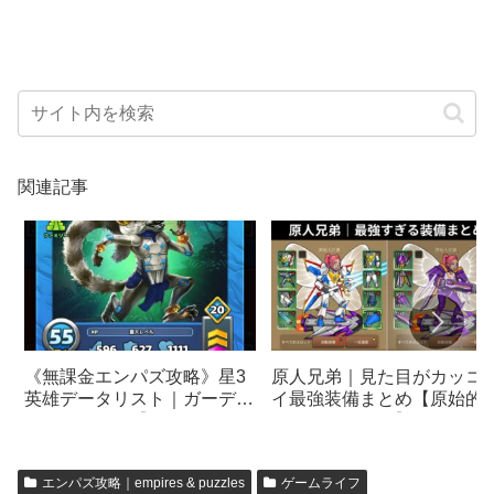
関連記事
《無課金エンパズ攻略》星3
原人兄弟｜見た目がカッコ
英雄データリスト｜ガーディ
イ最強装備まとめ【原始的
アンリーマー【empires &
兄弟：無限進化】
puzzles】
エンパズ攻略｜empires & puzzles
ゲームライフ