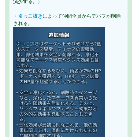
減少する。）
・
引っこ抜き
によって仲間全員からデバフが削除
される。