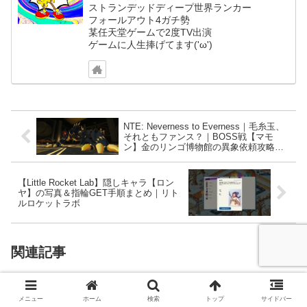
ストランデッドディープ世界ランカー
フォールアウト4ガチ勢
某任天堂ゲームで2度TV出演
ゲームに人生捧げてます('ω')
NTE: Neverness to Everness｜毛糸玉、
それともファンス？｜BOSS戦【マモ
ン】金のリンゴ博物館の異象依頼攻略
【ネバエバ】
【Little Rocket Lab】隠しキャラ【ロン
ヤ】の写真＆指輪GET手順まとめ｜リト
ルロケットラボ
関連記事
メニュー
ホーム
検索
トップ
サイドバー