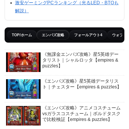
激安ゲーミングPCランキング（光るLED・BTOも
解説）
TOP/ホーム
エンパズ攻略
フォールアウト4
ウォブリ
《無課金エンパズ攻略》星5英雄デー
タリスト｜シャルロッタ【empires &
puzzles】
《エンパズ攻略》星5英雄データリス
ト｜チェスター【empires & puzzles】
《エンパズ攻略》アニメコスチューム
vsガラスコスチューム｜ボルドタスク
で比較検証【empires & puzzles】