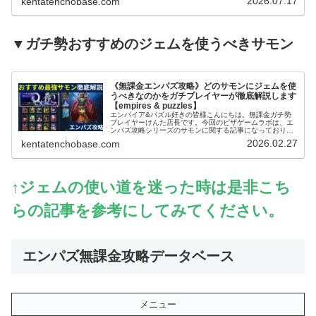
2026.07.17
kentatenchobase.com
▼ガチ勢おすすめのジェムを使うべきサモン
《無課金エンパズ攻略》どのサモンにジェムを使
うべきなのかをガチプレイヤーが徹底解説します
【empires & puzzles】
エンパイア&パズル好きの皆様こんにちは。無課金ガチ勢
プレイヤーけんた店長です。今回のピザゲームラボは、エ
ンパズ攻略シリーズのサモンに関する記事になっておりま
す～。エンパズを無課金で丸4年以上プレイするガチ勢の
2026.02.27
kentatenchobase.com
筆者が、多くのプレイヤーさんが迷…
↑ジェムの使い道を迷った時は是非こち
らの記事を参考にしてみてください。
エンパズ無課金攻略データベース
メニュー