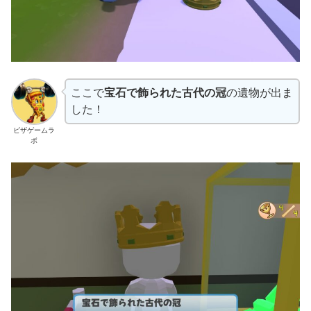
ここで
宝石で飾られた古代の冠
の遺物が出ま
した！
ピザゲームラ
ボ