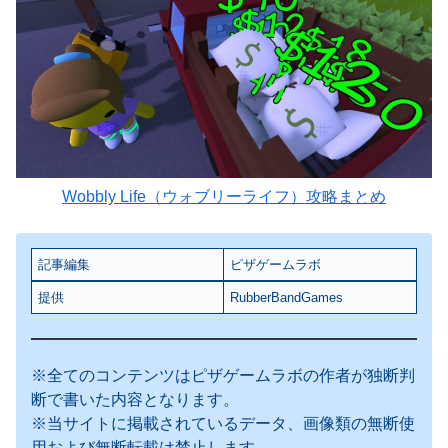
Wobbly Life（ウォブリーライフ）攻略まとめ
記事編集
ピザゲームラボ
提供
RubberBandGames
※全てのコンテンツはピザゲームラボの作者が独断判
断で書いた内容となります。
※当サイトに掲載されているデータ、画像類の無断使
用および無断転載は禁止します。