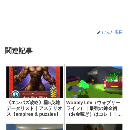
けんた店長
関連記事
《エンパズ攻略》星5英雄
Wobbly Life（ウォブリー
データリスト｜アステリオ
ライフ）｜最強の錬金術
ス【empires & puzzles】
（お金稼ぎ）はコレ！｜あ
っという間に＄1000貯ま
る