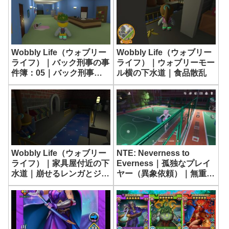
Wobbly Life（ウォブリー
Wobbly Life（ウォブリー
ライフ）｜バック刑事の事
ライフ）｜ウォブリーモー
件簿：05｜バック刑事の
ル横の下水道｜食品散乱
帽子
NTE: Neverness to
Wobbly Life（ウォブリー
Everness｜孤独なプレイ
ライフ）｜家具屋付近の下
ヤー（異象依頼）｜無重力
水道｜崩せるレンガとジャ
のバスケットボールコート
ックハンマー
攻略【ネバエバ】