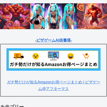
-ピザゲームAI供養塔-
ガチ勢だけが知るAmazonお得ページまとめ | ピザゲー
ム@アフターマス
カテゴリー