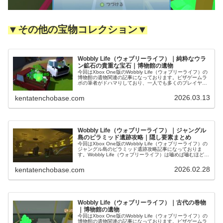
▼その他の宝物コレクション▼
Wobbly Life（ウォブリーライフ）｜純粋なウラ
ン鉱石の貴重な宝石｜博物館の遺物
今回はXbox One版のWobbly Life（ウォブリーライフ）の
博物館の遺物関連の記事になっております。ピザゲームラ
ボの筆者がドハマりしており、一人でも多くのプレイヤー
にこの面白さを届けるべく、スクリーンショット多めでお
送りいたします...
2026.03.13
kentatenchobase.com
Wobbly Life（ウォブリーライフ）｜ジャングル
島のピラミッド遺跡攻略｜隠し要素まとめ
今回はXbox One版のWobbly Life（ウォブリーライフ）の
ジャングル島のピラミッド遺跡攻略記事になっておりま
す。Wobbly Life（ウォブリーライフ）は嚙めば嚙むほど味
がでるような奥が深い素晴らしいタイトルです。一人でも
多く...
2026.02.28
kentatenchobase.com
Wobbly Life（ウォブリーライフ）｜古代の巻物
｜博物館の遺物
今回はXbox One版のWobbly Life（ウォブリーライフ）の
博物館の遺物関連の記事になっております。ピザゲームラ