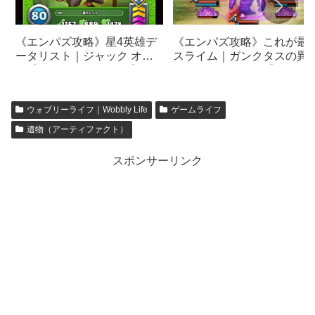
《エンパズ攻略》星4英雄デ
《エンパズ攻略》これが最
ータリスト｜ジャック オヘ
スライム｜ガンクタスの異
ヤ【empires & puzzles】
元すぎる戦闘画面【empires
& puzzles】
ウォブリーライフ｜Wobbly Life
ゲームライフ
遺物（アーティファクト）
スポンサーリンク