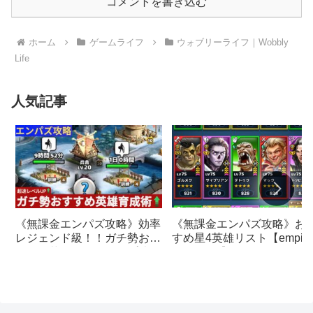
コメントを書き込む
ホーム
ゲームライフ
ウォブリーライフ｜Wobbly
Life
人気記事
《無課金エンパズ攻略》お
《無課金エンパズ攻略》効率
すめ星4英雄リスト【empire
レジェンド級！！ガチ勢おす
& puzzles】
すめの英雄レベルアップ法
【empires & puzzles】