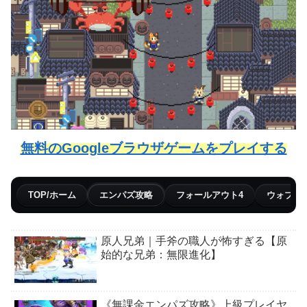
無料のGoogleブラウザゲームをプレイする
TOP/ホーム
エンパズ攻略
フォールアウト4
ウォブリ
原人兄弟｜手斧の職人が怖すぎる【原
始的な兄弟：無限進化】
《無課金エンパズ攻略》上級プレイヤ