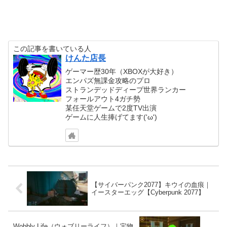
この記事を書いている人
けんた店長
ゲーマー歴30年（XBOXが大好き）
エンパズ無課金攻略のプロ
ストランデッドディープ世界ランカー
フォールアウト4ガチ勢
某任天堂ゲームで2度TV出演
ゲームに人生捧げてます('ω')
【サイバーパンク2077】キウイの血痕｜
イースターエッグ【Cyberpunk 2077】
Wobbly Life（ウォブリーライフ）｜宝物