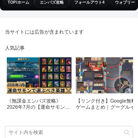
TOP/ホーム
エンパズ攻略
フォールアウト4
ウォブリー
当サイトには広告が含まれています
人気記事
【リンク付き】Google無料
《無課金エンパズ攻略》
ゲームまとめ｜グーグルイ
2026年7月の【運命サモン】
スターエッグ｜ブロック崩
で選ぶべきはこの英雄！！
し、パックマン、オリンピ
【empires & puzzles】
クetc…