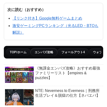
次に読む（おすすめ）
【リンク付き】Google無料ゲームまとめ
激安ゲーミングPCランキング（光るLED・BTOも
解説）
TOP/ホーム
エンパズ攻略
フォールアウト4
ウォブリ
《無課金エンパズ攻略》おすすめ最強
ファミリーリスト【empires &
puzzles】
NTE: Neverness to Everness｜刑務所
生活プレイ＆脱獄の仕方【ネバエバ】