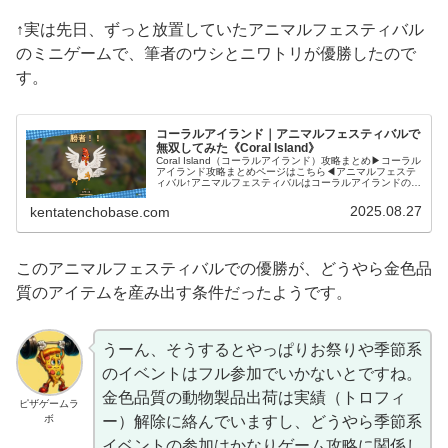
↑実は先日、ずっと放置していたアニマルフェスティバル
のミニゲームで、筆者のウシとニワトリが優勝したので
す。
コーラルアイランド｜アニマルフェスティバルで
無双してみた《Coral Island》
Coral Island（コーラルアイランド）攻略まとめ▶コーラル
アイランド攻略まとめページはこちら◀アニマルフェステ
ィバル↑アニマルフェスティバルはコーラルアイランドの島
で行われるお祭りイベントの一つで、農場で育てたウシや
ニワトリ、飼って...
2025.08.27
kentatenchobase.com
このアニマルフェスティバルでの優勝が、どうやら金色品
質のアイテムを産み出す条件だったようです。
うーん、そうするとやっぱりお祭りや季節系
のイベントはフル参加でいかないとですね。
金色品質の動物製品出荷は実績（トロフィ
ピザゲームラ
ボ
ー）解除に絡んでいますし、どうやら季節系
イベントの参加はかなりゲーム攻略に関係し