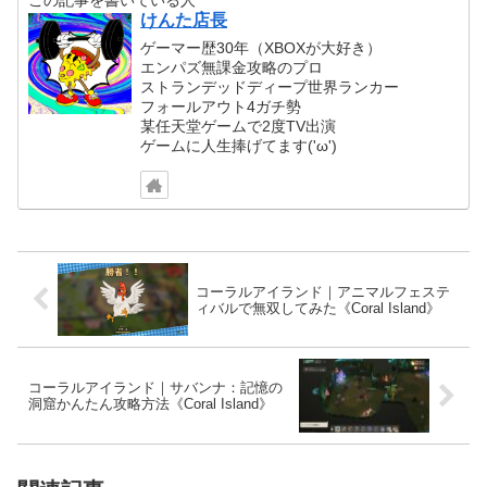
けんた店長
ゲーマー歴30年（XBOXが大好き）
エンパズ無課金攻略のプロ
ストランデッドディープ世界ランカー
フォールアウト4ガチ勢
某任天堂ゲームで2度TV出演
ゲームに人生捧げてます('ω')
コーラルアイランド｜アニマルフェステ
ィバルで無双してみた《Coral Island》
コーラルアイランド｜サバンナ：記憶の
洞窟かんたん攻略方法《Coral Island》