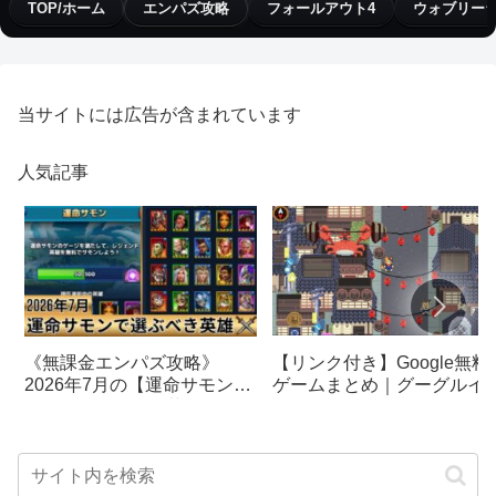
TOP/ホーム
エンパズ攻略
フォールアウト4
ウォブリー
当サイトには広告が含まれています
人気記事
【リンク付き】Google無料
《無課金エンパズ攻略》
ゲームまとめ｜グーグルイ
2026年7月の【運命サモン】
スターエッグ｜ブロック崩
で選ぶべきはこの英雄！！
し、パックマン、オリンピ
【empires & puzzles】
クetc…