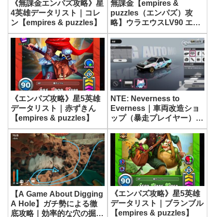
《無課金エンパズ攻略》星
無課金【empires &
4英雄データリスト｜コレ
puzzles（エンパズ）攻
ン【empires & puzzles】
略】ウラエウスLV90 エー
テルパワー《スキルブース
ト》作ってみました
《エンパズ攻略》星5英雄
NTE: Neverness to
データリスト｜赤ずきん
Everness｜車両改造ショ
【empires & puzzles】
ップ（暴走プレイヤー）
【ネバエバ】
《エンパズ攻略》星5英雄
【A Game About Digging
データリスト｜ブランブル
A Hole】ガチ勢による徹
【empires & puzzles】
底攻略｜効率的な穴の掘り