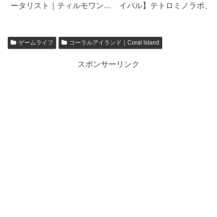
ータリスト｜ティルモワン
イバル】テトロミノラボ、
【empires & puzzles】
ヴァの試験官実験、ビーチ
作戦は無課金でもクリアー
きる？
ゲームライフ
コーラルアイランド｜Coral Island
スポンサーリンク