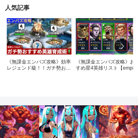
人気記事
《無課金エンパズ攻略》お
《無課金エンパズ攻略》効率
すめ星4英雄リスト【empire
レジェンド級！！ガチ勢おす
& puzzles】
すめの英雄レベルアップ法
【empires & puzzles】