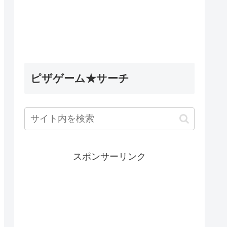
5英雄デ
Wobbly Life（ウォブリーラ
ィナック
イフ）｜古代のミステリータ
les】
スク攻略｜古代ウォブリーの
試練の隠し要素
ピザゲーム★サーチ
スポンサーリンク