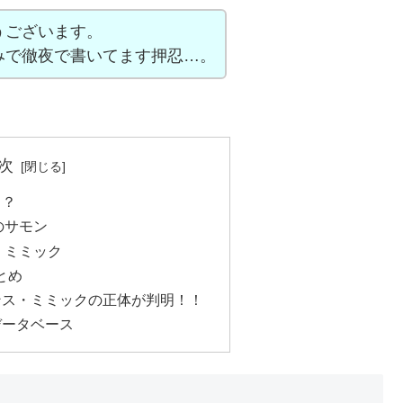
うございます。
みで徹夜で書いてます押忍…。
次
！？
のサモン
・ミミック
とめ
ンス・ミミックの正体が判明！！
データベース