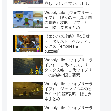
崩し、パックマン、オリン
ピックetc…
Wobbly Life（ウォブリーラ
イフ）｜眠りの王（ユメ国
の冒険）攻略｜ソファカ
ー、隠し要素まとめ
《エンパズ攻略》星5英雄
データリスト｜ペルティナ
ックス【empires &
puzzles】
Wobbly Life（ウォブリーラ
イフ）｜古代のミステリー
タスク攻略｜古代ウォブリ
ーの試練の隠し要素
Wobbly Life（ウォブリーラ
イフ）｜ジャングル島のピ
ラミッド遺跡攻略｜隠し要
素まとめ
Wobbly Life（ウォブリーラ