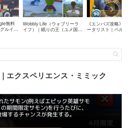
le無料
《エンパズ攻略》星
Wobbly Life（ウォブリーラ
グルイー
ータリスト｜ペルテ
イフ）｜眠りの王（ユメ国の
ック崩
ス【empires & puzz
冒険）攻略｜ソファカー、隠
リンピッ
し要素まとめ
｜エクスペリエンス・ミミック