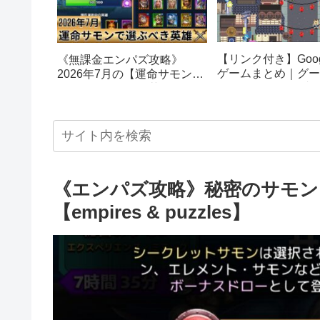
【リンク付き】Goog
《無課金エンパズ攻略》
ゲームまとめ｜グー
2026年7月の【運命サモン】
スターエッグ｜ブロ
で選ぶべきはこの英雄！！
し、パックマン、オ
【empires & puzzles】
クetc…
《エンパズ攻略》秘密のサモン
【empires & puzzles】