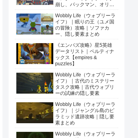
崩し、パックマン、オリン
ピックetc…
Wobbly Life（ウォブリーラ
イフ）｜眠りの王（ユメ国
の冒険）攻略｜ソファカ
ー、隠し要素まとめ
《エンパズ攻略》星5英雄
データリスト｜ペルティナ
ックス【empires &
puzzles】
Wobbly Life（ウォブリーラ
イフ）｜古代のミステリー
タスク攻略｜古代ウォブリ
ーの試練の隠し要素
Wobbly Life（ウォブリーラ
イフ）｜ジャングル島のピ
ラミッド遺跡攻略｜隠し要
素まとめ
Wobbly Life（ウォブリーラ