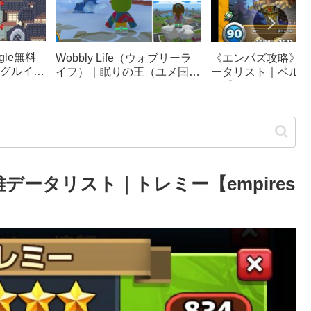
le無料
《エンパズ攻略》星
Wobbly Life（ウォブリーラ
グルイー
ータリスト｜ペルテ
イフ）｜眠りの王（ユメ国の
ック崩
ス【empires & puzz
冒険）攻略｜ソファカー、隠
リンピッ
し要素まとめ
データリスト｜トレミー【empires