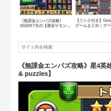
【リンク付き】Goog
《無課金エンパズ攻略》
ゲームまとめ｜グー
2026年7月の【運命サモン】
スターエッグ｜ブロ
で選ぶべきはこの英雄！！
し、パックマン、オ
【empires & puzzles】
クetc…
《無課金エンパズ攻略》星4英雄
& puzzles】