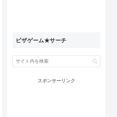
5英雄デ
Wobbly Life（ウォブリーラ
ィナック
イフ）｜古代のミステリータ
les】
スク攻略｜古代ウォブリーの
試練の隠し要素
ピザゲーム★サーチ
スポンサーリンク