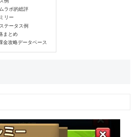
ス例
ムラボ的総評
ミリー
ステータス例
略まとめ
課金攻略データベース