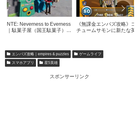
NTE: Neverness to Everness
《無課金エンパズ攻略》コ
｜駄菓子屋（国王駄菓子）
チュームサモンに新たな英
【ネバエバ】
が多数追加｜サモン結果報
【empires & puzzles】
エンパズ攻略｜empires & puzzles
ゲームライフ
スマホアプリ
星5英雄
スポンサーリンク