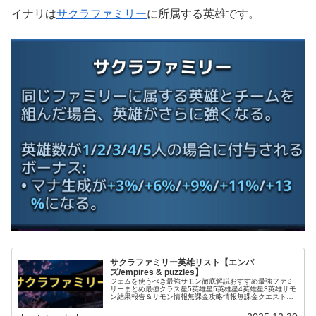
イナリは
サクラファミリー
に所属する英雄です。
サクラファミリー英雄リスト【エンパ
ズ/empires & puzzles】
ジェムを使うべき最強サモン徹底解説おすすめ最強ファミ
リーまとめ最強クラス星5英雄星5英雄星4英雄星3英雄サモ
ン結果報告＆サモン情報無課金攻略情報無課金クエスト攻
略お役立ち情報＆テクニックタイタン関連戦いたくない厄
介な英雄エンパズ｜ドラゴンス…