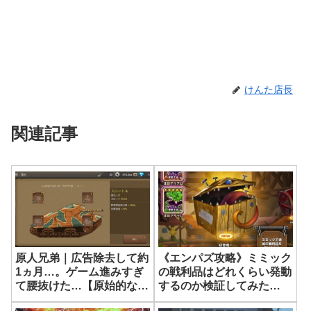
けんた店長
関連記事
原人兄弟｜広告除去して約
《エンパズ攻略》ミミック
1ヵ月…。ゲーム進みすぎ
の戦利品はどれくらい発動
て腰抜けた…【原始的な兄
するのか検証してみた
弟：無限進化】
【empires & puzzles】