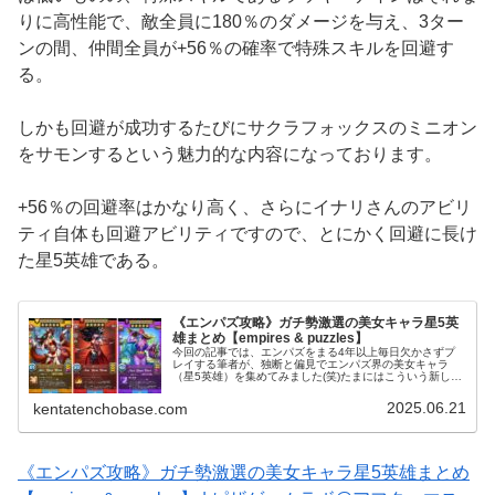
りに高性能で、敵全員に180％のダメージを与え、3ター
ンの間、仲間全員が+56％の確率で特殊スキルを回避す
る。
しかも回避が成功するたびにサクラフォックスのミニオン
をサモンするという魅力的な内容になっております。
+56％の回避率はかなり高く、さらにイナリさんのアビリ
ティ自体も回避アビリティですので、とにかく回避に長け
た星5英雄である。
《エンパズ攻略》ガチ勢激選の美女キャラ星5英
雄まとめ【empires & puzzles】
今回の記事では、エンパズをまる4年以上毎日欠かさずプ
レイする筆者が、独断と偏見でエンパズ界の美女キャラ
（星5英雄）を集めてみました(笑)たまにはこういう新しい
切り口でエンパズを切り取るのも面白いのではないでしょ
うか(笑)《エンパズ攻略》これ…
2025.06.21
kentatenchobase.com
《エンパズ攻略》ガチ勢激選の美女キャラ星5英雄まとめ