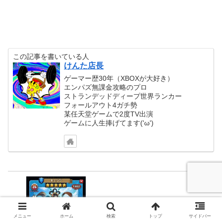
この記事を書いている人
けんた店長
ゲーマー歴30年（XBOXが大好き）
エンパズ無課金攻略のプロ
ストランデッドディープ世界ランカー
フォールアウト4ガチ勢
某任天堂ゲームで2度TV出演
ゲームに人生捧げてます('ω')
《エンパズ攻略》星5英雄データリスト｜
メニュー
ホーム
検索
トップ
サイドバー