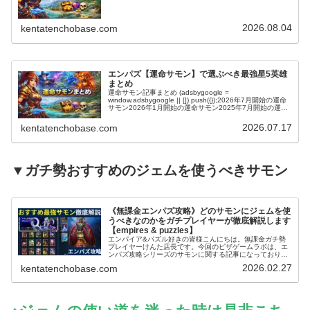
2026.08.04
kentatenchobase.com
エンパズ【運命サモン】で選ぶべき最強星5英雄
まとめ
運命サモン記事まとめ (adsbygoogle =
window.adsbygoogle || []).push({});2026年7月開始の運命
サモン2026年1月開始の運命サモン2025年7月開始の運命
サモン2025年2月開始の運命サモ…
2026.07.17
kentatenchobase.com
▼ガチ勢おすすめのジェムを使うべきサモン
《無課金エンパズ攻略》どのサモンにジェムを使
うべきなのかをガチプレイヤーが徹底解説します
【empires & puzzles】
エンパイア&パズル好きの皆様こんにちは。無課金ガチ勢
プレイヤーけんた店長です。今回のピザゲームラボは、エ
ンパズ攻略シリーズのサモンに関する記事になっておりま
す～。エンパズを無課金で丸4年以上プレイするガチ勢の
2026.02.27
kentatenchobase.com
筆者が、多くのプレイヤーさんが迷…