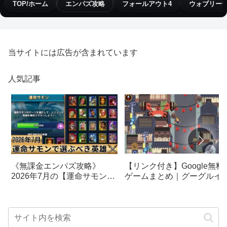
TOP/ホーム
エンパズ攻略
フォールアウト4
ウォブリー
当サイトには広告が含まれています
人気記事
【リンク付き】Google無料
《無課金エンパズ攻略》
ゲームまとめ｜グーグルイ
2026年7月の【運命サモン】
スターエッグ｜ブロック崩
で選ぶべきはこの英雄！！
し、パックマン、オリンピ
【empires & puzzles】
クetc…