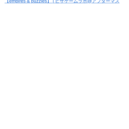
【empires & puzzles】 | ピザゲームラボ@アフターマス