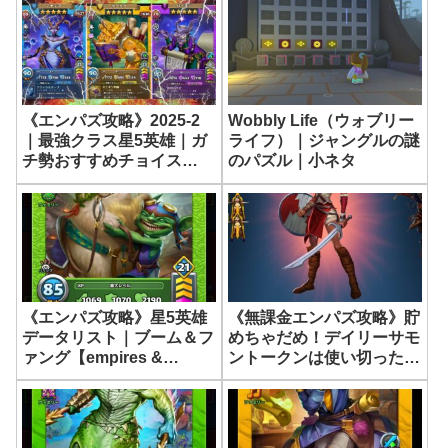
《エンパズ攻略》2025-2
Wobbly Life（ウォブリー
｜最強クラス星5英雄｜ガ
ライフ）｜ジャングルの謎
チ勢おすすめチョイス
のパズル｜小ネタ
【empires & puzzles】
《エンパズ攻略》星5英雄
《無課金エンパズ攻略》貯
データリスト｜ブーム＆フ
めちゃだめ！デイリーサモ
ァング【empires &
ントークンは使い切った状
puzzles】
態がベスト！【empires &
puzzles】