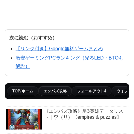
次に読む（おすすめ）
【リンク付き】Google無料ゲームまとめ
激安ゲーミングPCランキング（光るLED・BTOも
解説）
TOP/ホーム
エンパズ攻略
フォールアウト4
ウォブリ
《エンパズ攻略》星3英雄データリス
ト｜李（リ）【empires & puzzles】