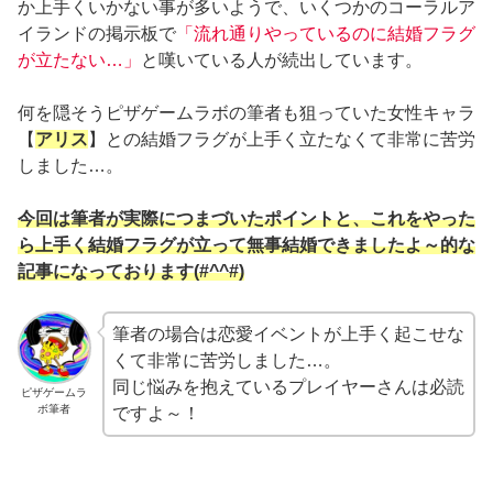
か上手くいかない事が多いようで、いくつかのコーラルア
イランドの掲示板で
「流れ通りやっているのに結婚フラグ
が立たない…」
と嘆いている人が続出しています。
何を隠そうピザゲームラボの筆者も狙っていた女性キャラ
【
アリス
】との結婚フラグが上手く立たなくて非常に苦労
しました…。
今回は筆者が実際につまづいたポイントと、これをやった
ら上手く結婚フラグが立って無事結婚できましたよ～的な
記事になっております(#^^#)
筆者の場合は恋愛イベントが上手く起こせな
くて非常に苦労しました…。
同じ悩みを抱えているプレイヤーさんは必読
ピザゲームラ
ボ筆者
ですよ～！