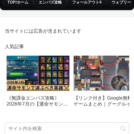
TOP/ホーム
エンパズ攻略
フォールアウト4
ウォブリー
当サイトには広告が含まれています
人気記事
【リンク付き】Google無料
《無課金エンパズ攻略》
ゲームまとめ｜グーグルイ
2026年7月の【運命サモン】
スターエッグ｜ブロック崩
で選ぶべきはこの英雄！！
し、パックマン、オリンピ
【empires & puzzles】
クetc…