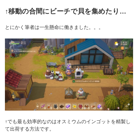
↑
移動
の
合間
に
ビーチ
で
貝
を
集めたり
…
とにかく筆者は一生懸命に働きました。。。
↑でも最も効率的なのはオスミウムのインゴットを精製し
て出荷する方法です。